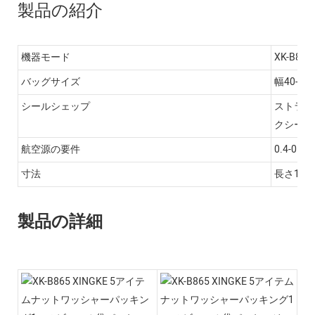
製品の紹介
機器モード
XK-B865
バッグサイズ
幅40-1
シールシェップ
ストライ
クシー
航空源の要件
0.4-0.8
寸法
長さ135
製品の詳細