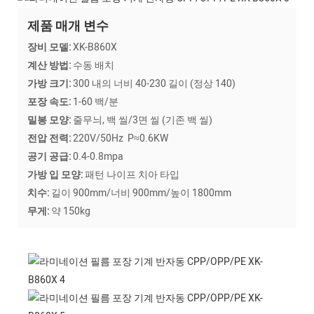
제품 매개 변수
장비 모델:
XK-B860X
계산 방법:
수동 배치
가방 크기:
300 내의 너비 40-230 길이 (정상 140)
포장 속도:
1-60 백/분
밀봉 모양:
줄무늬, 백 씰/3면 씰 (기존 백 씰)
전압 전력:
220V/50Hz P≈0.6KW
공기 공급:
0.4-0.8mpa
가방 입 모양:
패턴 나이프 치아 타입
치수:
길이 900mm/너비 900mm/높이 1800mm
무게:
약 150kg