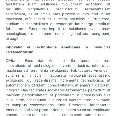
facultatem suam solutiones involucrorum adaptandi ut
requisitis singularibus productorum ferramentalium
satisfaciant, ita ut omnis pars processus involucrorum ad
maximam efficientiam et tutelam optimizetur. Praeterea,
studium sustentabilitatis et responsabilitatis erga ambitum
fabricatores Europaeos impulit ut solutiones involucrorum
oecologicas, quae cum normis globalibus congruunt,
excogitent.
Innovatio et Technologia Americana in Involucris
Ferramentorum
Civitates Foederatae Americae diu fuerunt centrum
innovationis et technologiae in variis industriis, inter quas
machinae ad ferramenta involuenda. Fabricatores Americani
sunt in prima acie in apparatu involuendi recentissimo
evoluendo, qui recentissima incrementa technologica, ut
automationem callidam, conectivitatem, et analysin datorum,
integrat. Hae facultates societates ferramentae permittunt ut
maiorem perspicuitatem et potestatem in processibus suis
involuendis consequantur, quod ad auctam productivitatem
et sumptus conservandos ducit. Praeterea, fabricatores
Americani noti sunt propter dedicationem suam ad continuam
emendationem et accessum in clientem centratum, solutiones