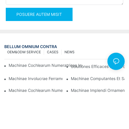
POSUERE AUTEM MISIT
BELLUM OMNIUM CONTRA
OEM&ODM SERVICE
CASES
NEWS
Machinae Cochlearum Numeratrices Involucrantes Ad Eventus Fi
Solutiones Efficaces Pro Invo
Machinae Involucrae Ferramentorum Optimae Ad Qualitatem 
Machinae Computantes Et Sarc
Machinae Cochlearum Numerantes Impletoriae: Instrumentum 
Machinae Implendi Ornamenta S