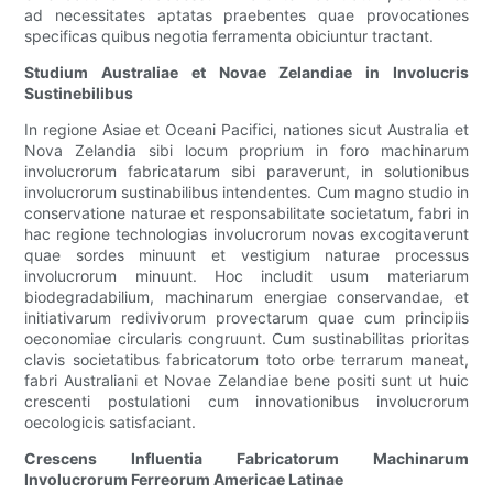
ad necessitates aptatas praebentes quae provocationes
specificas quibus negotia ferramenta obiciuntur tractant.
Studium Australiae et Novae Zelandiae in Involucris
Sustinebilibus
In regione Asiae et Oceani Pacifici, nationes sicut Australia et
Nova Zelandia sibi locum proprium in foro machinarum
involucrorum fabricatarum sibi paraverunt, in solutionibus
involucrorum sustinabilibus intendentes. Cum magno studio in
conservatione naturae et responsabilitate societatum, fabri in
hac regione technologias involucrorum novas excogitaverunt
quae sordes minuunt et vestigium naturae processus
involucrorum minuunt. Hoc includit usum materiarum
biodegradabilium, machinarum energiae conservandae, et
initiativarum redivivorum provectarum quae cum principiis
oeconomiae circularis congruunt. Cum sustinabilitas prioritas
clavis societatibus fabricatorum toto orbe terrarum maneat,
fabri Australiani et Novae Zelandiae bene positi sunt ut huic
crescenti postulationi cum innovationibus involucrorum
oecologicis satisfaciant.
Crescens Influentia Fabricatorum Machinarum
Involucrorum Ferreorum Americae Latinae