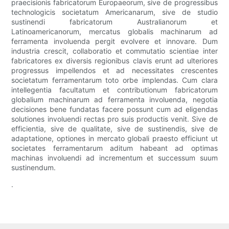
praecisionis fabricatorum Europaeorum, sive de progressibus
technologicis societatum Americanarum, sive de studio
sustinendi fabricatorum Australianorum et
Latinoamericanorum, mercatus globalis machinarum ad
ferramenta involuenda pergit evolvere et innovare. Dum
industria crescit, collaboratio et commutatio scientiae inter
fabricatores ex diversis regionibus clavis erunt ad ulteriores
progressus impellendos et ad necessitates crescentes
societatum ferramentarum toto orbe implendas. Cum clara
intellegentia facultatum et contributionum fabricatorum
globalium machinarum ad ferramenta involuenda, negotia
decisiones bene fundatas facere possunt cum ad eligendas
solutiones involuendi rectas pro suis productis venit. Sive de
efficientia, sive de qualitate, sive de sustinendis, sive de
adaptatione, optiones in mercato globali praesto efficiunt ut
societates ferramentarum aditum habeant ad optimas
machinas involuendi ad incrementum et successum suum
sustinendum.
.