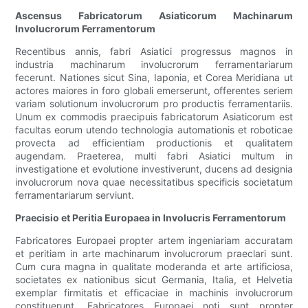
Ascensus Fabricatorum Asiaticorum Machinarum
Involucrorum Ferramentorum
Recentibus annis, fabri Asiatici progressus magnos in
industria machinarum involucrorum ferramentariarum
fecerunt. Nationes sicut Sina, Iaponia, et Corea Meridiana ut
actores maiores in foro globali emerserunt, offerentes seriem
variam solutionum involucrorum pro productis ferramentariis.
Unum ex commodis praecipuis fabricatorum Asiaticorum est
facultas eorum utendo technologia automationis et roboticae
provecta ad efficientiam productionis et qualitatem
augendam. Praeterea, multi fabri Asiatici multum in
investigatione et evolutione investiverunt, ducens ad designia
involucrorum nova quae necessitatibus specificis societatum
ferramentariarum serviunt.
Praecisio et Peritia Europaea in Involucris Ferramentorum
Fabricatores Europaei propter artem ingeniariam accuratam
et peritiam in arte machinarum involucrorum praeclari sunt.
Cum cura magna in qualitate moderanda et arte artificiosa,
societates ex nationibus sicut Germania, Italia, et Helvetia
exemplar firmitatis et efficaciae in machinis involucrorum
constituerunt. Fabricatores Europaei noti sunt propter