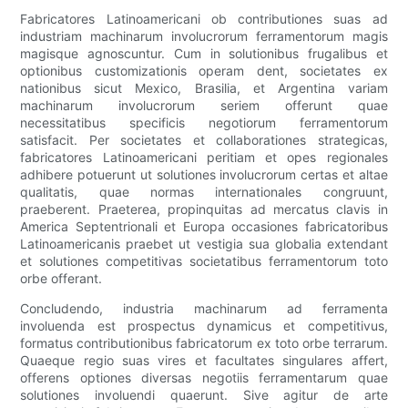
Fabricatores Latinoamericani ob contributiones suas ad
industriam machinarum involucrorum ferramentorum magis
magisque agnoscuntur. Cum in solutionibus frugalibus et
optionibus customizationis operam dent, societates ex
nationibus sicut Mexico, Brasilia, et Argentina variam
machinarum involucrorum seriem offerunt quae
necessitatibus specificis negotiorum ferramentorum
satisfacit. Per societates et collaborationes strategicas,
fabricatores Latinoamericani peritiam et opes regionales
adhibere potuerunt ut solutiones involucrorum certas et altae
qualitatis, quae normas internationales congruunt,
praeberent. Praeterea, propinquitas ad mercatus clavis in
America Septentrionali et Europa occasiones fabricatoribus
Latinoamericanis praebet ut vestigia sua globalia extendant
et solutiones competitivas societatibus ferramentorum toto
orbe offerant.
Concludendo, industria machinarum ad ferramenta
involuenda est prospectus dynamicus et competitivus,
formatus contributionibus fabricatorum ex toto orbe terrarum.
Quaeque regio suas vires et facultates singulares affert,
offerens optiones diversas negotiis ferramentarum quae
solutiones involuendi quaerunt. Sive agitur de arte