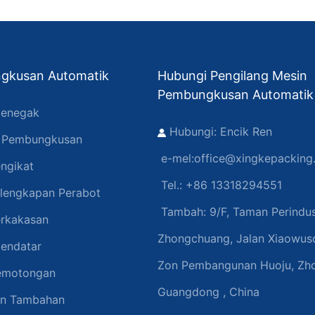
gkusan Automatik
Hubungi Pengilang Mesin
Pembungkusan Automatik
enegak
Hubungi: Encik Ren
n Pembungkusan
e-mel:
office@xingkepacking
ngikat
Tel.: +86 13318294551
lengkapan Perabot
Tambah:
9/F, Taman Perindus
rkakasan
Zhongchuang, Jalan Xiaowuso
endatar
Zon Pembangunan Huoju, Zh
emotongan
Guangdong , China
an Tambahan