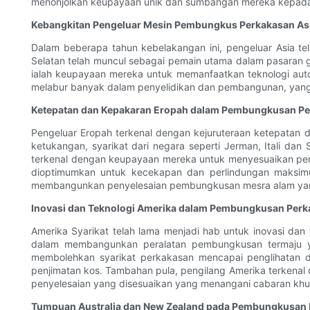
menonjolkan keupayaan unik dan sumbangan mereka kepada 
Kebangkitan Pengeluar Mesin Pembungkus Perkakasan As
Dalam beberapa tahun kebelakangan ini, pengeluar Asia t
Selatan telah muncul sebagai pemain utama dalam pasaran 
ialah keupayaan mereka untuk memanfaatkan teknologi autom
melabur banyak dalam penyelidikan dan pembangunan, yang
Ketepatan dan Kepakaran Eropah dalam Pembungkusan P
Pengeluar Eropah terkenal dengan kejuruteraan ketepatan
ketukangan, syarikat dari negara seperti Jerman, Itali d
terkenal dengan keupayaan mereka untuk menyesuaikan pe
dioptimumkan untuk kecekapan dan perlindungan maksimu
membangunkan penyelesaian pembungkusan mesra alam yang 
Inovasi dan Teknologi Amerika dalam Pembungkusan Per
Amerika Syarikat telah lama menjadi hab untuk inovasi dan
dalam membangunkan peralatan pembungkusan termaju yan
membolehkan syarikat perkakasan mencapai penglihatan 
penjimatan kos. Tambahan pula, pengilang Amerika terke
penyelesaian yang disesuaikan yang menangani cabaran khu
Tumpuan Australia dan New Zealand pada Pembungkusa