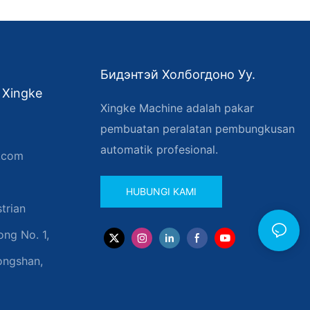
Бидэнтэй Холбогдоно Уу.
 Xingke
Xingke Machine adalah pakar
pembuatan peralatan pembungkusan
automatik profesional.
.com
HUBUNGI KAMI
trian
ng No. 1,
ongshan,