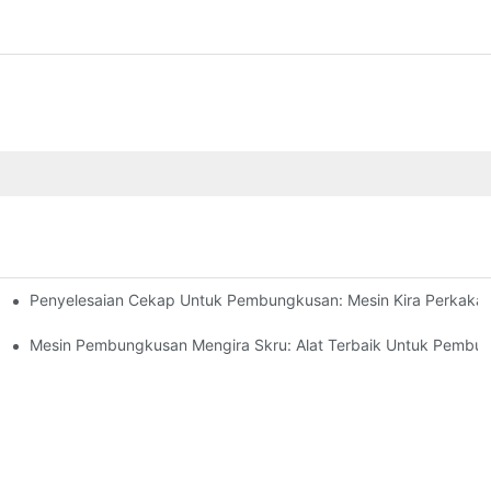
Penyelesaian Cekap Untuk Pembungkusan: Mesin Kira Perkaka
ercayai Dan Pantas
n Tingkatkan Output
Mesin Pembungkusan Mengira Skru: Alat Terbaik Untuk Pemb