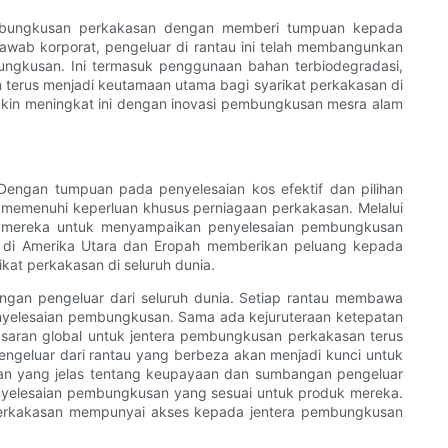
 pembungkusan perkakasan dengan memberi tumpuan kepada
ab korporat, pengeluar di rantau ini telah membangunkan
ngkusan. Ini termasuk penggunaan bahan terbiodegradasi,
n terus menjadi keutamaan utama bagi syarikat perkakasan di
kin meningkat ini dengan inovasi pembungkusan mesra alam
Dengan tumpuan pada penyelesaian kos efektif dan pilihan
g memenuhi keperluan khusus perniagaan perkakasan. Melalui
au mereka untuk menyampaikan penyelesaian pembungkusan
ma di Amerika Utara dan Eropah memberikan peluang kepada
at perkakasan di seluruh dunia.
ngan pengeluar dari seluruh dunia. Setiap rantau membawa
enyelesaian pembungkusan. Sama ada kejuruteraan ketepatan
asaran global untuk jentera pembungkusan perkakasan terus
ngeluar dari rantau yang berbeza akan menjadi kunci untuk
an yang jelas tentang keupayaan dan sumbangan pengeluar
nyelesaian pembungkusan yang sesuai untuk produk mereka.
t perkakasan mempunyai akses kepada jentera pembungkusan