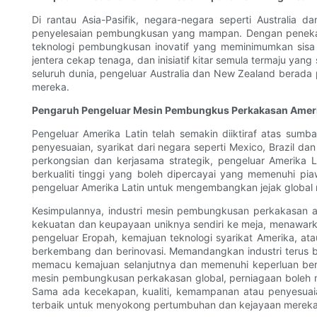
Di rantau Asia-Pasifik, negara-negara seperti Austral
penyelesaian pembungkusan yang mampan. Dengan penekana
teknologi pembungkusan inovatif yang meminimumkan sisa
jentera cekap tenaga, dan inisiatif kitar semula termaju y
seluruh dunia, pengeluar Australia dan New Zealand bera
mereka.
Pengaruh Pengeluar Mesin Pembungkus Perkakasan Ameri
Pengeluar Amerika Latin telah semakin diiktiraf atas su
penyesuaian, syarikat dari negara seperti Mexico, Brazil 
perkongsian dan kerjasama strategik, pengeluar Amerik
berkualiti tinggi yang boleh dipercayai yang memenuhi p
pengeluar Amerika Latin untuk mengembangkan jejak global 
Kesimpulannya, industri mesin pembungkusan perkakasan a
kekuatan dan keupayaan uniknya sendiri ke meja, menawark
pengeluar Eropah, kemajuan teknologi syarikat Amerika, a
berkembang dan berinovasi. Memandangkan industri terus b
memacu kemajuan selanjutnya dan memenuhi keperluan ber
mesin pembungkusan perkakasan global, perniagaan boleh 
Sama ada kecekapan, kualiti, kemampanan atau penyesuaia
terbaik untuk menyokong pertumbuhan dan kejayaan mereka