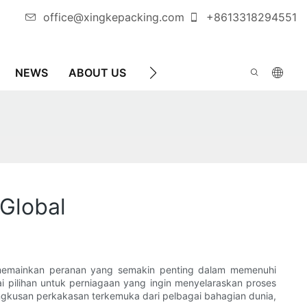
office@xingkepacking.com
+8613318294551
NEWS
ABOUT US
HUBUNGI KAMI
MESIN P
Global
 memainkan peranan yang semakin penting dalam memenuhi
i pilihan untuk perniagaan yang ingin menyelaraskan proses
kusan perkakasan terkemuka dari pelbagai bahagian dunia,