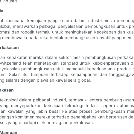
industri.
ia
elah mencapai kemajuan yang ketara dalam industri mesin pembun
global, menawarkan pelbagai penyelesaian pembungkusan untuk pro
asi dan robotik termaju untuk meningkatkan kecekapan dan kualit
 membawa kepada reka bentuk pembungkusan inovatif yang memenu
erkakasan
 dan kepakaran mereka dalam sektor mesin pembungkusan perkaka
an Switzerland telah menetapkan standard untuk kebolehpercayaan 
nyelesaian pembungkusan untuk memenuhi keperluan unik produk 
m. Selain itu, tumpuan terhadap kemampanan dan tanggungjaw
selaras dengan piawaian kawal selia global.
kakasan
 teknologi dalam pelbagai industri, termasuk jentera pembungkus
g menyepadukan kemajuan teknologi terkini, seperti automasi p
dan kawalan yang lebih besar ke atas proses pembungkusan me
nal dengan komitmen mereka terhadap penambahbaikan berterusan 
sus yang dihadapi oleh perniagaan perkakasan.
n Mampan