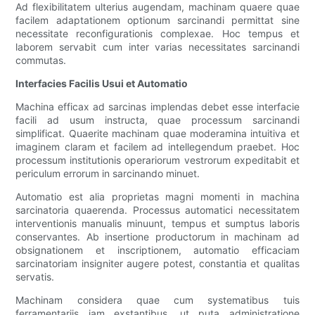
Ad flexibilitatem ulterius augendam, machinam quaere quae
facilem adaptationem optionum sarcinandi permittat sine
necessitate reconfigurationis complexae. Hoc tempus et
laborem servabit cum inter varias necessitates sarcinandi
commutas.
Interfacies Facilis Usui et Automatio
Machina efficax ad sarcinas implendas debet esse interfacie
facili ad usum instructa, quae processum sarcinandi
simplificat. Quaerite machinam quae moderamina intuitiva et
imaginem claram et facilem ad intellegendum praebet. Hoc
processum institutionis operariorum vestrorum expeditabit et
periculum errorum in sarcinando minuet.
Automatio est alia proprietas magni momenti in machina
sarcinatoria quaerenda. Processus automatici necessitatem
interventionis manualis minuunt, tempus et sumptus laboris
conservantes. Ab insertione productorum in machinam ad
obsignationem et inscriptionem, automatio efficaciam
sarcinatoriam insigniter augere potest, constantia et qualitas
servatis.
Machinam considera quae cum systematibus tuis
ferramentariis iam exstantibus, ut puta administratione