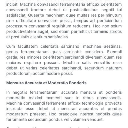
incipit. Machina convasandi ferramentaria efficax celeritatem
convasandi tractare debet ut postulationibus negotii tui
satisfaciat. Quaerite machinam quae multas res per minutum
sine difficultate convasare possit, tempus ad perficiendum
processum convasandi requisitum reducens. Hoc non solum
productivitatem auget, sed etiam permittit ut terminis strictis
et postulatis clientium satisfacias.
Cum facultatem celeritatis sarcinandi machinae aestimas,
genus ferramentarum quas sarcinabit considera. Exempli
gratia, res minores celeritatem sarcinandi diversam quam res
maiores requirere possunt. Machina satis versatilis esse
debet ut varias celeritates sarcinandi, secundum naturam
productorum, accommodare possit.
Mensura Accurata et Moderatio Ponderis
In negotiis ferramentarum, accurata mensura et ponderis
moderatio maximi momenti sunt in rebus convasandis.
Machina convasandi ferramenta efficax technologia provecta
instructa esse debet ut mensuras accuratas et pondus
moderatum praestet. Hoc praecipue interest negotiis quae
ferramenta secundum pondus vel volumen vendunt.