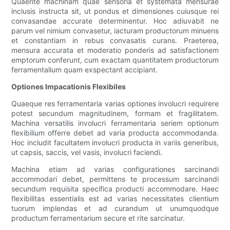
Quaerite machinam quae sensoria et systemata mensurae
inclusis instructa sit, ut pondus et dimensiones cuiusque rei
convasandae accurate determinentur. Hoc adiuvabit ne
parum vel nimium convasetur, iacturam productorum minuens
et constantiam in rebus convasatis curans. Praeterea,
mensura accurata et moderatio ponderis ad satisfactionem
emptorum conferunt, cum exactam quantitatem productorum
ferramentalium quam exspectant accipiant.
Optiones Impacationis Flexibiles
Quaeque res ferramentaria varias optiones involucri requirere
potest secundum magnitudinem, formam et fragilitatem.
Machina versatilis involucri ferramentaria seriem optionum
flexibilium offerre debet ad varia producta accommodanda.
Hoc includit facultatem involucri producta in variis generibus,
ut capsis, saccis, vel vasis, involucri faciendi.
Machina etiam ad varias configurationes sarcinandi
accommodari debet, permittens te processum sarcinandi
secundum requisita specifica producti accommodare. Haec
flexibilitas essentialis est ad varias necessitates clientium
tuorum implendas et ad curandum ut unumquodque
productum ferramentarium secure et rite sarcinatur.