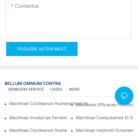
Contentus
POSUERE AUTEM MISIT
BELLUM OMNIUM CONTRA
OEM&ODM SERVICE
CASES
NEWS
Machinae Cochlearum Numeratrices Involucrantes Ad Eventus Fi
Solutiones Efficaces Pro Invo
Machinae Involucrae Ferramentorum Optimae Ad Qualitatem 
Machinae Computantes Et Sarc
Machinae Cochlearum Numerantes Impletoriae: Instrumentum 
Machinae Implendi Ornamenta S