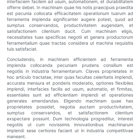
interfaciem facilem ad usum, automationem, et durabilitatem
offerre debet. In machinam quae his notis praecipuis praedita
est pecunia collocata efficacitatem operationum tuarum ad
ferramenta implenda significanter augere potest, quod ad
sumptus conservandos, productivitatem augendam, et
satisfactionem clientium ducit. Cum machinam eligis,
necessitates tuas specificas negotii et genera productorum
ferramentalium quae tractas considera ut machina requisitis
tuis satisfaciat.
Concludendo, in machinam efficientem ad ferramenta
implenda collocanda pecuniam prudens consilium est
negotiis in industria ferramentarum. Claves proprietates in
hoc articulo tractatae, inter quas facultas celeritatis implendi,
accurata mensura et ponderis moderatio, optiones flexibiles
implendi, interfacies facilis ad usum, automatio, et firmitas,
essentiales sunt ad efficientiam implendi et operationes
generales emendandas. Eligendo machinam quae has
proprietates possidet, negotia auctam productivitatem,
sumptus conservandos, et satisfactionem clientium
exspectare possunt. Dum technologia progreditur, interest
negotiis ut cum novissimis innovationibus machinarum
implendi sese certiores faciant ut in industria competitivae
maneant.