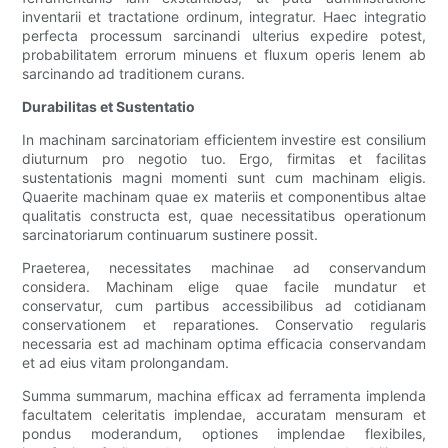
inventarii et tractatione ordinum, integratur. Haec integratio
perfecta processum sarcinandi ulterius expedire potest,
probabilitatem errorum minuens et fluxum operis lenem ab
sarcinando ad traditionem curans.
Durabilitas et Sustentatio
In machinam sarcinatoriam efficientem investire est consilium
diuturnum pro negotio tuo. Ergo, firmitas et facilitas
sustentationis magni momenti sunt cum machinam eligis.
Quaerite machinam quae ex materiis et componentibus altae
qualitatis constructa est, quae necessitatibus operationum
sarcinatoriarum continuarum sustinere possit.
Praeterea, necessitates machinae ad conservandum
considera. Machinam elige quae facile mundatur et
conservatur, cum partibus accessibilibus ad cotidianam
conservationem et reparationes. Conservatio regularis
necessaria est ad machinam optima efficacia conservandam
et ad eius vitam prolongandam.
Summa summarum, machina efficax ad ferramenta implenda
facultatem celeritatis implendae, accuratam mensuram et
pondus moderandum, optiones implendae flexibiles,