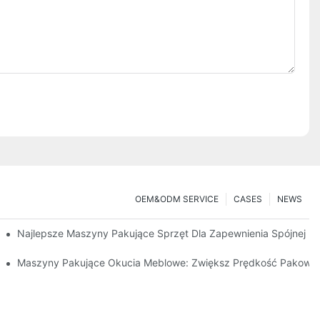
OEM&ODM SERVICE
CASES
NEWS
t
Najlepsze Maszyny Pakujące Sprzęt Dla Zapewnienia Spójnej Kon
Wydajnego Pakowania
Maszyny Pakujące Okucia Meblowe: Zwiększ Prędkość Pakowa