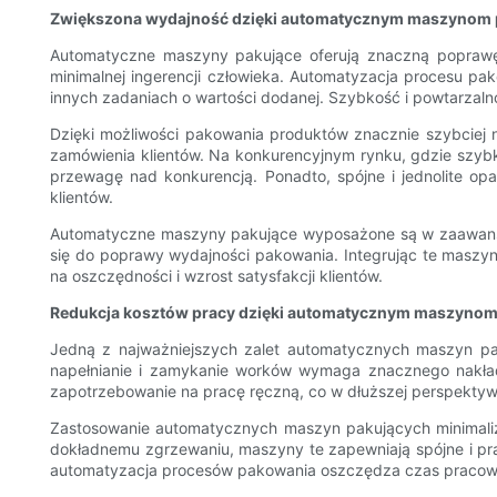
Zwiększona wydajność dzięki automatycznym maszynom
Automatyczne maszyny pakujące oferują znaczną poprawę
minimalnej ingerencji człowieka. Automatyzacja procesu p
innych zadaniach o wartości dodanej. Szybkość i powtarzaln
Dzięki możliwości pakowania produktów znacznie szybciej
zamówienia klientów. Na konkurencyjnym rynku, gdzie szy
przewagę nad konkurencją. Ponadto, spójne i jednolite o
klientów.
Automatyczne maszyny pakujące wyposażone są w zaawansowa
się do poprawy wydajności pakowania. Integrując te maszy
na oszczędności i wzrost satysfakcji klientów.
Redukcja kosztów pracy dzięki automatycznym maszyno
Jedną z najważniejszych zalet automatycznych maszyn pa
napełnianie i zamykanie worków wymaga znacznego nakład
zapotrzebowanie na pracę ręczną, co w dłuższej perspektyw
Zastosowanie automatycznych maszyn pakujących minimalizu
dokładnemu zgrzewaniu, maszyny te zapewniają spójne i pr
automatyzacja procesów pakowania oszczędza czas pracowni