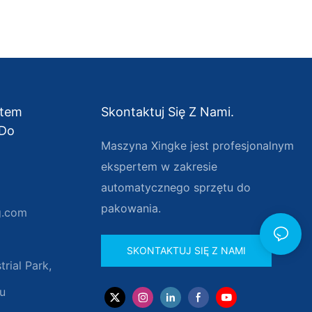
ntem
Skontaktuj Się Z Nami.
 Do
Maszyna Xingke jest profesjonalnym
ekspertem w zakresie
automatycznego sprzętu do
pakowania.
g.com
SKONTAKTUJ SIĘ Z NAMI
rial Park,
u