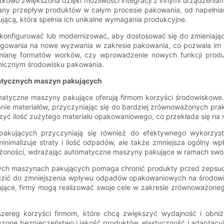
o zwiększona dzięki możliwości integracji z innymi urządzeniami p
any przepływ produktów w całym procesie pakowania, od napełniania
ującą, która spełnia ich unikalne wymagania produkcyjne.
konfigurować lub modernizować, aby dostosować się do zmieniając
eagowania na nowe wyzwania w zakresie pakowania, co pozwala im
zmianę formatów worków, czy wprowadzenie nowych funkcji produ
micznym środowisku pakowania.
matycznych maszyn pakujących
matyczne maszyny pakujące oferują firmom korzyści środowiskowe.
ie materiałów, przyczyniając się do bardziej zrównoważonych pra
 ilość zużytego materiału opakowaniowego, co przekłada się na m
akujących przyczyniają się również do efektywnego wykorzys
 minimalizuje straty i ilość odpadów, ale także zmniejsza ogólny
ważoności, wdrażając automatyczne maszyny pakujące w ramach sw
ch maszynach pakujących pomaga chronić produkty przed zepsuci
adzić do zmniejszenia wpływu odpadów opakowaniowych na środowis
ące, firmy mogą realizować swoje cele w zakresie zrównoważoneg
zereg korzyści firmom, które chcą zwiększyć wydajność i obni
szone bezpieczeństwo i jakość produktów, elastyczność i adaptac