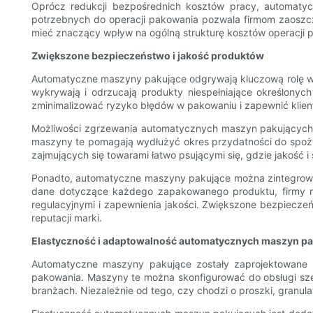
Oprócz redukcji bezpośrednich kosztów pracy, automaty
potrzebnych do operacji pakowania pozwala firmom zaoszc
mieć znaczący wpływ na ogólną strukturę kosztów operacji 
Zwiększone bezpieczeństwo i jakość produktów
Automatyczne maszyny pakujące odgrywają kluczową rolę w
wykrywają i odrzucają produkty niespełniające określonyc
zminimalizować ryzyko błędów w pakowaniu i zapewnić klient
Możliwości zgrzewania automatycznych maszyn pakujących r
maszyny te pomagają wydłużyć okres przydatności do spoży
zajmujących się towarami łatwo psującymi się, gdzie jakość 
Ponadto, automatyczne maszyny pakujące można zintegrować 
dane dotyczące każdego zapakowanego produktu, firmy m
regulacyjnymi i zapewnienia jakości. Zwiększone bezpiecze
reputacji marki.
Elastyczność i adaptowalność automatycznych maszyn p
Automatyczne maszyny pakujące zostały zaprojektowane 
pakowania. Maszyny te można skonfigurować do obsługi sze
branżach. Niezależnie od tego, czy chodzi o proszki, granu