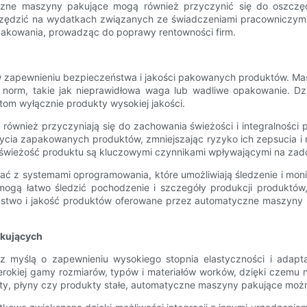
czne maszyny pakujące mogą również przyczynić się do oszczęd
zędzić na wydatkach związanych ze świadczeniami pracowniczymi,
pakowania, prowadząc do poprawy rentowności firm.
 zapewnieniu bezpieczeństwa i jakości pakowanych produktów. Ma
h norm, takie jak nieprawidłowa waga lub wadliwe opakowanie. Dzi
om wyłącznie produkty wysokiej jakości.
ównież przyczyniają się do zachowania świeżości i integralności 
cia zapakowanych produktów, zmniejszając ryzyko ich zepsucia i 
i świeżość produktu są kluczowymi czynnikami wpływającymi na zado
z systemami oprogramowania, które umożliwiają śledzenie i monit
ogą łatwo śledzić pochodzenie i szczegóły produkcji produktów
ństwo i jakość produktów oferowane przez automatyczne maszyny p
akujących
z myślą o zapewnieniu wysokiego stopnia elastyczności i adapt
rokiej gamy rozmiarów, typów i materiałów worków, dzięki czemu
laty, płyny czy produkty stałe, automatyczne maszyny pakujące mo