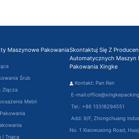
kty Maszynowe Pakowania
Skontaktuj Się Z Produce
Automatycznych Maszyn
jąca
Pakowania Xingke
kowania Śrub
Kontakt: Pan Ren
 Złącza
E-mail:
office@xingkepackin
osażenia Mebli
Tel.: +86 13318294551
 Pakowania
Add:
9/F, Zhongchuang Indust
akowania
No. 1 Xiaowusong Road, Huoj
 I Tnąca