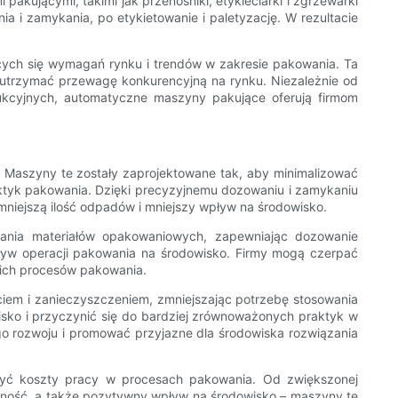
akującymi, takimi jak przenośniki, etykieciarki i zgrzewarki
 i zamykania, po etykietowanie i paletyzację. W rezultacie
ych się wymagań rynku i trendów w zakresie pakowania. Ta
 utrzymać przewagę konkurencyjną na rynku. Niezależnie od
kcyjnych, automatyczne maszyny pakujące oferują firmom
 Maszyny te zostały zaprojektowane tak, aby minimalizować
ktyk pakowania. Dzięki precyzyjnemu dozowaniu i zamykaniu
niejszą ilość odpadów i mniejszy wpływ na środowisko.
tania materiałów opakowaniowych, zapewniając dozowanie
 wpływ operacji pakowania na środowisko. Firmy mogą czerpać
oich procesów pakowania.
em i zanieczyszczeniem, zmniejszając potrzebę stosowania
ko i przyczynić się do bardziej zrównoważonych praktyk w
o rozwoju i promować przyjazne dla środowiska rozwiązania
żyć koszty pracy w procesach pakowania. Od zwiększonej
yjność, a także pozytywny wpływ na środowisko – maszyny te