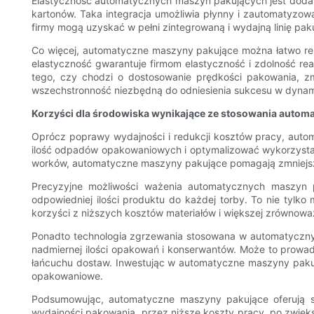
Elastyczność automatycznych maszyn pakujących jest dodatkow
kartonów. Taka integracja umożliwia płynny i zautomatyzow
firmy mogą uzyskać w pełni zintegrowaną i wydajną linię pak
Co więcej, automatyczne maszyny pakujące można łatwo re
elastyczność gwarantuje firmom elastyczność i zdolność r
tego, czy chodzi o dostosowanie prędkości pakowania, 
wszechstronność niezbędną do odniesienia sukcesu w dyna
Korzyści dla środowiska wynikające ze stosowania auto
Oprócz poprawy wydajności i redukcji kosztów pracy, auto
ilość odpadów opakowaniowych i optymalizować wykorzystan
worków, automatyczne maszyny pakujące pomagają zmniejszyć
Precyzyjne możliwości ważenia automatycznych maszyn p
odpowiedniej ilości produktu do każdej torby. To nie tylko
korzyści z niższych kosztów materiałów i większej zrówno
Ponadto technologia zgrzewania stosowana w automatyczny
nadmiernej ilości opakowań i konserwantów. Może to prow
łańcuchu dostaw. Inwestując w automatyczne maszyny pakuj
opakowaniowe.
Podsumowując, automatyczne maszyny pakujące oferują s
wydajności pakowania, przez niższe koszty pracy, po zwięk