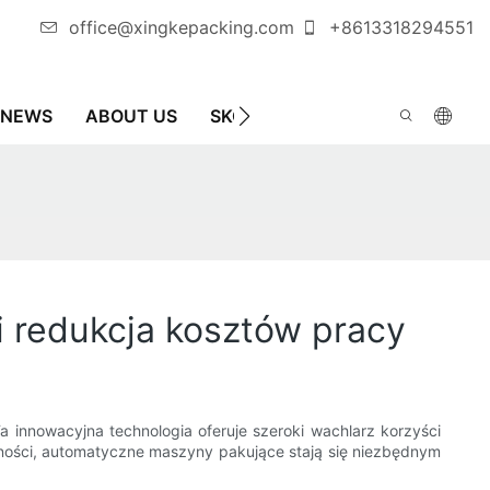
office@xingkepacking.com
+8613318294551
NEWS
ABOUT US
SKONTAKTUJ SIĘ Z NAMI
AU
 redukcja kosztów pracy
innowacyjna technologia oferuje szeroki wachlarz korzyści
ności, automatyczne maszyny pakujące stają się niezbędnym