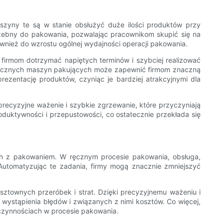
yny te są w stanie obsłużyć duże ilości produktów przy
rzebny do pakowania, pozwalając pracownikom skupić się na
wnież do wzrostu ogólnej wydajności operacji pakowania.
irmom dotrzymać napiętych terminów i szybciej realizować
atycznych maszyn pakujących może zapewnić firmom znaczną
zentację produktów, czyniąc je bardziej atrakcyjnymi dla
ecyzyjne ważenie i szybkie zgrzewanie, które przyczyniają
uktywności i przepustowości, co ostatecznie przekłada się
ch z pakowaniem. W ręcznym procesie pakowania, obsługa,
utomatyzując te zadania, firmy mogą znacznie zmniejszyć
ztownych przeróbek i strat. Dzięki precyzyjnemu ważeniu i
ystąpienia błędów i związanych z nimi kosztów. Co więcej,
czynnościach w procesie pakowania.