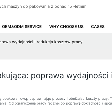
ych maszyn do pakowania z ponad 15 -letnim
OEM&ODM SERVICE
WHY CHOOSE US
CASES
rawa wydajności i redukcja kosztów pracy
ująca: poprawa wydajności i
opakowaniową, usprawniając procesy i obniżając koszty pracy. Ta 
a. Od ograniczenia pracy ręcznej po poprawę dokładności i spój