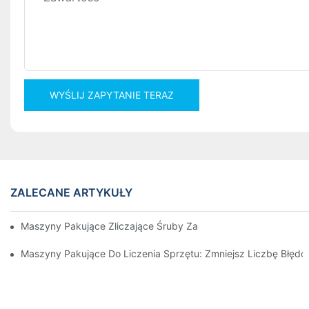
WYŚLIJ ZAPYTANIE TERAZ
ZALECANE ARTYKUŁY
Maszyny Pakujące Zliczające Śruby Zapewniające Niezawodne 
Maszyny Pakujące Do Liczenia Sprzętu: Zmniejsz Liczbę Błęd