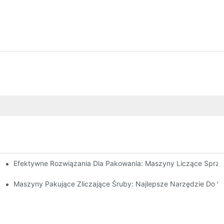
Efektywne Rozwiązania Dla Pakowania: Maszyny Liczące Sprzę
I Szybkie Wyniki
ów I Zwiększ Wydajność
Maszyny Pakujące Zliczające Śruby: Najlepsze Narzędzie Do 