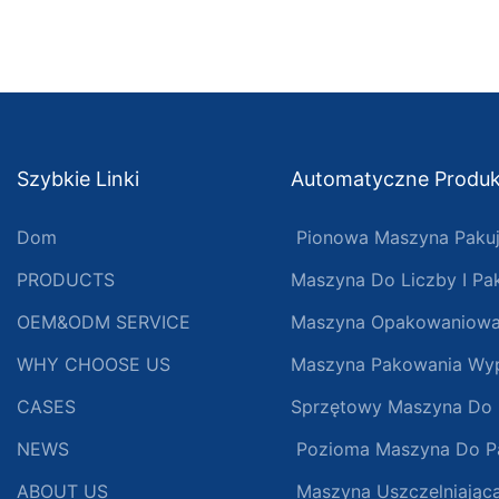
Szybkie Linki
Automatyczne Produ
Dom
Pionowa Maszyna Paku
PRODUCTS
Maszyna Do Liczby I Pa
OEM&ODM SERVICE
Maszyna Opakowaniowa
WHY CHOOSE US
Maszyna Pakowania Wyp
CASES
Sprzętowy Maszyna Do
NEWS
Pozioma Maszyna Do P
ABOUT US
Maszyna Uszczelniająca