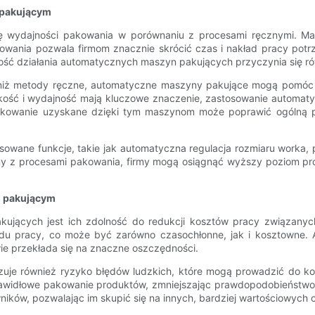
 pakującym
 wydajności pakowania w porównaniu z procesami ręcznymi. Masz
akowania pozwala firmom znacznie skrócić czas i nakład pracy pot
ość działania automatycznych maszyn pakujących przyczynia się ró
 niż metody ręczne, automatyczne maszyny pakujące mogą pomóc f
bkość i wydajność mają kluczowe znaczenie, zastosowanie autom
pakowanie uzyskane dzięki tym maszynom może poprawić ogólną pre
ne funkcje, takie jak automatyczna regulacja rozmiaru worka, pr
ny z procesami pakowania, firmy mogą osiągnąć wyższy poziom prod
m pakującym
kujących jest ich zdolność do redukcji kosztów pracy związany
u pracy, co może być zarówno czasochłonne, jak i kosztowne. A
ie przekłada się na znaczne oszczędności.
je również ryzyko błędów ludzkich, które mogą prowadzić do kos
awidłowe pakowanie produktów, zmniejszając prawdopodobieństwo w
ków, pozwalając im skupić się na innych, bardziej wartościowych 