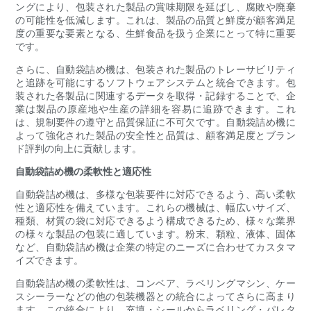
ングにより、包装された製品の賞味期限を延ばし、腐敗や廃棄
の可能性を低減します。これは、製品の品質と鮮度が顧客満足
度の重要な要素となる、生鮮食品を扱う企業にとって特に重要
です。
さらに、自動袋詰め機は、包装された製品のトレーサビリティ
と追跡を可能にするソフトウェアシステムと統合できます。包
装された各製品に関連するデータを取得・記録することで、企
業は製品の原産地や生産の詳細を容易に追跡できます。これ
は、規制要件の遵守と品質保証に不可欠です。自動袋詰め機に
よって強化された製品の安全性と品質は、顧客満足度とブラン
ド評判の向上に貢献します。
自動袋詰め機の柔軟性と適応性
自動袋詰め機は、多様な包装要件に対応できるよう、高い柔軟
性と適応性を備えています。これらの機械は、幅広いサイズ、
種類、材質の袋に対応できるよう構成できるため、様々な業界
の様々な製品の包装に適しています。粉末、顆粒、液体、固体
など、自動袋詰め機は企業の特定のニーズに合わせてカスタマ
イズできます。
自動袋詰め機の柔軟性は、コンベア、ラベリングマシン、ケー
スシーラーなどの他の包装機器との統合によってさらに高まり
ます。この統合により、充填・シールからラベリング・パレタ