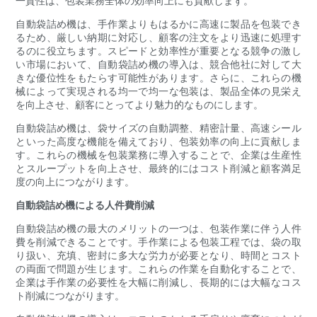
一貫性は、包装業務全体の効率向上にも貢献します。
自動袋詰め機は、手作業よりもはるかに高速に製品を包装でき
るため、厳しい納期に対応し、顧客の注文をより迅速に処理す
るのに役立ちます。スピードと効率性が重要となる競争の激し
い市場において、自動袋詰め機の導入は、競合他社に対して大
きな優位性をもたらす可能性があります。さらに、これらの機
械によって実現される均一で均一な包装は、製品全体の見栄え
を向上させ、顧客にとってより魅力的なものにします。
自動袋詰め機は、袋サイズの自動調整、精密計量、高速シール
といった高度な機能を備えており、包装効率の向上に貢献しま
す。これらの機械を包装業務に導入することで、企業は生産性
とスループットを向上させ、最終的にはコスト削減と顧客満足
度の向上につながります。
自動袋詰め機による人件費削減
自動袋詰め機の最大のメリットの一つは、包装作業に伴う人件
費を削減できることです。手作業による包装工程では、袋の取
り扱い、充填、密封に多大な労力が必要となり、時間とコスト
の両面で問題が生じます。これらの作業を自動化することで、
企業は手作業の必要性を大幅に削減し、長期的には大幅なコス
ト削減につながります。