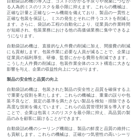
自動袋詰め機の導入は、コストのかかる手戻りや廃棄につなが
る人為的ミスのリスクを最小限に抑えます。これらの機械は、
正確な計量と正確なシール機能を備えており、製品の一貫性と
正確な包装を保証し、ミスの発生とそれに伴うコストを削減し
ます。さらに、袋詰め工程の自動化により、従業員の作業時間
が短縮され、包装業務における他の高価値業務に集中できるよ
うになります。
自動袋詰め機は、直接的な人件費の削減に加え、間接費の削減
にも貢献します。包装作業に必要な人員が減ることで、企業は
従業員の福利厚生、研修、監督にかかる費用を削減できます。
こうした人件費の削減は、包装作業全体のコスト構造に大きな
影響を与え、企業の収益性向上につながります。
製品の安全性と品質の向上
自動袋詰め機は、包装された製品の安全性と品質を確保する上
で重要な役割を果たします。これらの機械は、重量の誤りや包
装不良など、規定の基準を満たさない製品を検知・排除できる
高度な技術を備えています。これらの品質管理対策を導入する
ことで、企業は包装ミスのリスクを最小限に抑え、高品質の製
品のみを顧客に届けることができます。
自動袋詰め機のシーリング機能は、製品の鮮度と品質の維持に
も貢献します。これらの機械は、正確かつ気密性の高いシーリ