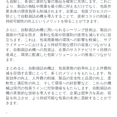
も貢献し、各袋に適切な量の製品を確実に充填します。これに
より、製品の無駄や廃棄を最小限に抑えるだけでなく、包装作
業全体の環境負荷も削減されます。企業は、包装プロセスの一
部として自動袋詰め機を導入することで、資材コストの削減と
持続可能性の向上というメリットを得ることができます。
さらに、自動袋詰め機に用いられるシーリング技術は、製品の
腐敗や汚染を防ぎ、過剰な包装や防腐剤の使用を減らすのに役
立ちます。これは、包装廃棄物の環境への影響を軽減し、サプ
ライチェーンにおけるより持続可能な慣行の促進につながりま
す。自動袋詰め機への投資は、企業のサステナビリティ目標の
達成と、環境に配慮した包装ソリューションの推進につながり
ます。
まとめると、自動袋詰め機は、包装業務の効率向上と人件費削
減を目指す企業にとって、多くのメリットをもたらします。包
装効率の向上、人件費の削減、製品の安全性と品質の向上、柔
軟性と適応性の向上、そして環境への好影響など、これらの機
械は現代の包装ラインに付加価値をもたらします。自動袋詰め
機の革新的な技術を導入することで、企業は競争力を高め、収
益を向上させ、より持続可能な包装の未来に貢献することがで
きます。
。