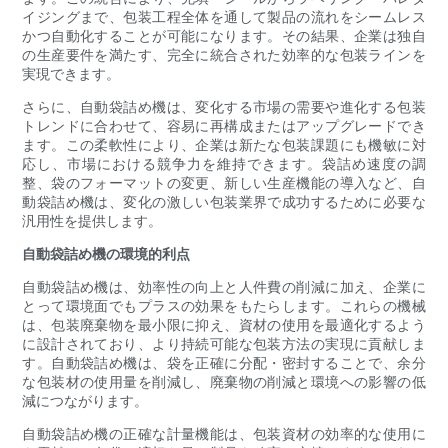
イジングまで、包装工程全体を通して製品の流れをシームレス
かつ自動化することが可能になります。その結果、企業は独自
の生産要件を満たす、完全に統合された効率的な包装ラインを
実現できます。
さらに、自動袋詰め機は、変化する市場の需要や進化する包装
トレンドに合わせて、容易に再構成またはアップグレードでき
ます。この柔軟性により、企業は新たな包装課題にも機敏に対
応し、市場における競争力を維持できます。袋詰め速度の調
整、袋のフォーマットの変更、新しい生産機能の導入など、自
動袋詰め機は、変化の激しい包装業界で成功するために必要な
汎用性を提供します。
自動袋詰め機の環境的利点
自動袋詰め機は、効率性の向上と人件費の削減に加え、企業に
とって環境面でもプラスの効果をもたらします。これらの機械
は、包装廃棄物を最小限に抑え、資材の使用を最適化するよう
に設計されており、より持続可能な包装方法の実現に貢献しま
す。自動袋詰め機は、袋を正確に分配・密封することで、余分
な包装材の使用量を削減し、廃棄物の削減と環境への影響の低
減につながります。
自動袋詰め機の正確な計量機能は、包装資材の効率的な使用に