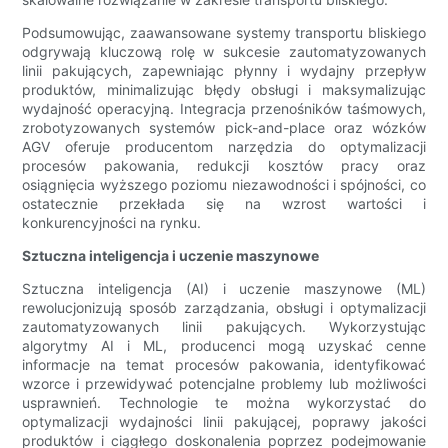
Podsumowując, zaawansowane systemy transportu bliskiego
odgrywają kluczową rolę w sukcesie zautomatyzowanych
linii pakujących, zapewniając płynny i wydajny przepływ
produktów, minimalizując błędy obsługi i maksymalizując
wydajność operacyjną. Integracja przenośników taśmowych,
zrobotyzowanych systemów pick-and-place oraz wózków
AGV oferuje producentom narzędzia do optymalizacji
procesów pakowania, redukcji kosztów pracy oraz
osiągnięcia wyższego poziomu niezawodności i spójności, co
ostatecznie przekłada się na wzrost wartości i
konkurencyjności na rynku.
Sztuczna inteligencja i uczenie maszynowe
Sztuczna inteligencja (AI) i uczenie maszynowe (ML)
rewolucjonizują sposób zarządzania, obsługi i optymalizacji
zautomatyzowanych linii pakujących. Wykorzystując
algorytmy AI i ML, producenci mogą uzyskać cenne
informacje na temat procesów pakowania, identyfikować
wzorce i przewidywać potencjalne problemy lub możliwości
usprawnień. Technologie te można wykorzystać do
optymalizacji wydajności linii pakującej, poprawy jakości
produktów i ciągłego doskonalenia poprzez podejmowanie