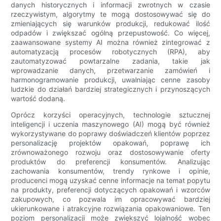
danych historycznych i informacji zwrotnych w czasie
rzeczywistym, algorytmy te mogą dostosowywać się do
zmieniających się warunków produkcji, redukować ilość
odpadów i zwiększać ogólną przepustowość. Co więcej,
zaawansowane systemy AI można również zintegrować z
automatyzacją procesów robotycznych (RPA), aby
zautomatyzować powtarzalne zadania, takie jak
wprowadzanie danych, przetwarzanie zamówień i
harmonogramowanie produkcji, uwalniając cenne zasoby
ludzkie do działań bardziej strategicznych i przynoszących
wartość dodaną.
Oprócz korzyści operacyjnych, technologie sztucznej
inteligencji i uczenia maszynowego (AI) mogą być również
wykorzystywane do poprawy doświadczeń klientów poprzez
personalizację projektów opakowań, poprawę ich
zrównoważonego rozwoju oraz dostosowywanie oferty
produktów do preferencji konsumentów. Analizując
zachowania konsumentów, trendy rynkowe i opinie,
producenci mogą uzyskać cenne informacje na temat popytu
na produkty, preferencji dotyczących opakowań i wzorców
zakupowych, co pozwala im opracowywać bardziej
ukierunkowane i atrakcyjne rozwiązania opakowaniowe. Ten
poziom personalizacji może zwiększyć lojalność wobec