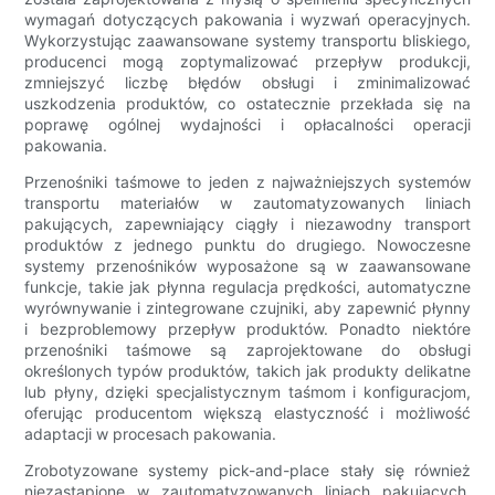
wymagań dotyczących pakowania i wyzwań operacyjnych.
Wykorzystując zaawansowane systemy transportu bliskiego,
producenci mogą zoptymalizować przepływ produkcji,
zmniejszyć liczbę błędów obsługi i zminimalizować
uszkodzenia produktów, co ostatecznie przekłada się na
poprawę ogólnej wydajności i opłacalności operacji
pakowania.
Przenośniki taśmowe to jeden z najważniejszych systemów
transportu materiałów w zautomatyzowanych liniach
pakujących, zapewniający ciągły i niezawodny transport
produktów z jednego punktu do drugiego. Nowoczesne
systemy przenośników wyposażone są w zaawansowane
funkcje, takie jak płynna regulacja prędkości, automatyczne
wyrównywanie i zintegrowane czujniki, aby zapewnić płynny
i bezproblemowy przepływ produktów. Ponadto niektóre
przenośniki taśmowe są zaprojektowane do obsługi
określonych typów produktów, takich jak produkty delikatne
lub płyny, dzięki specjalistycznym taśmom i konfiguracjom,
oferując producentom większą elastyczność i możliwość
adaptacji w procesach pakowania.
Zrobotyzowane systemy pick-and-place stały się również
niezastąpione w zautomatyzowanych liniach pakujących,