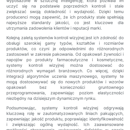
wyposażone w sztuczną inteligencję, która pozwala im
uczyć się na podstawie poprzednich kontroli i stale
zwiększać swoją dokładność i wydajność. Dzięki temu
producenci mogą zapewnić, że ich produkty stale spełniają
najwyższe standardy jakości, co jest kluczowe dla
utrzymania zadowolenia klientów i reputacji marki.
Kolejną zaletą systemów kontroli wizyjnej jest ich zdolność do
obsługi szerokiej gamy typów, kształtów i rozmiarów
produktów, co czyni je odpowiednimi do różnorodnych
zastosowań w zakresie pakowania. Od opakowań żywności i
napojów po produkty farmaceutyczne i kosmetyczne,
systemy kontroli wizyjnej można dostosować do
różnorodnych wymagań branżowych. Co więcej, dzięki
integracji algorytmów uczenia maszynowego, systemy te
mogą dostosowywać się do nowych produktów i wzorów
opakowań bez konieczności gruntownego
przeprogramowania, zapewniając poziom elastyczności
niezbędny na dzisiejszym dynamicznym rynku.
Podsumowując, systemy kontroli wizyjnej odgrywają
kluczową rolę w zautomatyzowanych liniach pakujących,
zapewniając jakość produktu, poprawiając identyfikowalność
i zwiększając ogólną wydajność. Ich zaawansowane
możliwości obrazowania, wykrywanie defektów w czasie