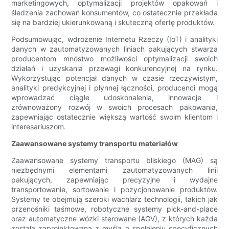
marketingowych, optymalizacji projektów opakowań i
śledzenia zachowań konsumentów, co ostatecznie przekłada
się na bardziej ukierunkowaną i skuteczną ofertę produktów.
Podsumowując, wdrożenie Internetu Rzeczy (IoT) i analityki
danych w zautomatyzowanych liniach pakujących stwarza
producentom mnóstwo możliwości optymalizacji swoich
działań i uzyskania przewagi konkurencyjnej na rynku.
Wykorzystując potencjał danych w czasie rzeczywistym,
analityki predykcyjnej i płynnej łączności, producenci mogą
wprowadzać ciągłe udoskonalenia, innowacje i
zrównoważony rozwój w swoich procesach pakowania,
zapewniając ostatecznie większą wartość swoim klientom i
interesariuszom.
Zaawansowane systemy transportu materiałów
Zaawansowane systemy transportu bliskiego (MAG) są
niezbędnymi elementami zautomatyzowanych linii
pakujących, zapewniając precyzyjne i wydajne
transportowanie, sortowanie i pozycjonowanie produktów.
Systemy te obejmują szeroki wachlarz technologii, takich jak
przenośniki taśmowe, robotyczne systemy pick-and-place
oraz automatyczne wózki sterowane (AGV), z których każda
została zaprojektowana z myślą o spełnieniu specyficznych