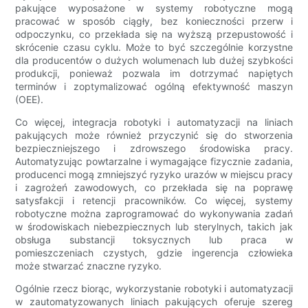
pakujące wyposażone w systemy robotyczne mogą
pracować w sposób ciągły, bez konieczności przerw i
odpoczynku, co przekłada się na wyższą przepustowość i
skrócenie czasu cyklu. Może to być szczególnie korzystne
dla producentów o dużych wolumenach lub dużej szybkości
produkcji, ponieważ pozwala im dotrzymać napiętych
terminów i zoptymalizować ogólną efektywność maszyn
(OEE).
Co więcej, integracja robotyki i automatyzacji na liniach
pakujących może również przyczynić się do stworzenia
bezpieczniejszego i zdrowszego środowiska pracy.
Automatyzując powtarzalne i wymagające fizycznie zadania,
producenci mogą zmniejszyć ryzyko urazów w miejscu pracy
i zagrożeń zawodowych, co przekłada się na poprawę
satysfakcji i retencji pracowników. Co więcej, systemy
robotyczne można zaprogramować do wykonywania zadań
w środowiskach niebezpiecznych lub sterylnych, takich jak
obsługa substancji toksycznych lub praca w
pomieszczeniach czystych, gdzie ingerencja człowieka
może stwarzać znaczne ryzyko.
Ogólnie rzecz biorąc, wykorzystanie robotyki i automatyzacji
w zautomatyzowanych liniach pakujących oferuje szereg