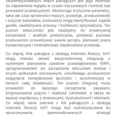
zautomatyzowanych liniach pakujących jest jego zdolność
do zapewnienia wglądu w czasie rzeczywistym i kontroli nad
procesami produkcyjnymi. Monitorując krytyczne parametry,
takie jak czas sprawności maszyn, przestoje, przepustowość
i zużycie materiałów, producenci mogą identyfikować wąskie
gardła, nieefektywne procesy i możliwości optymalizacji. Ten
poziom widoczności jest niezbędny do proaktywnej
konserwacji i analityki predykcyjnej, ponieważ pozwala
producentom przewidywać awarie sprzętu, planować prace
konserwacyjne i minimalizować nieplanowane przestoje.
Co więcej, linie pakujące z obsługą Internetu Rzeczy (IoT)
mogą również ułatwić bezproblemową integrację z
systemami planowania zasobów przedsiębiorstwa (ERP),
oprogramowaniem do zarządzania łańcuchem dostaw i
innymi aplikacjami biznesowymi, umożliwiając producentom
osiągnięcie kompleksowej łączności i synchronizacji w
ramach całej działalności. Ten poziom integracji może
prowadzić do lepszego zarządzania zapasami,
prognozowania popytu i realizacji zamówień, a także do
lepszej współpracy z dostawcami, dystrybutorami i klientami.
Co więcej, dane zebrane z linii pakujących z obsługą
Internetu Rzeczy (IoT) mogą być wykorzystywane do
opracowywania spersonalizowanych strategii