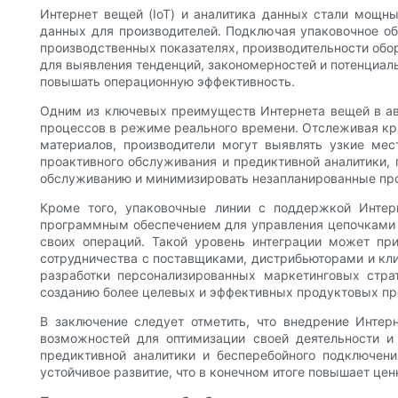
Интернет вещей (IoT) и аналитика данных стали мощн
данных для производителей. Подключая упаковочное об
производственных показателях, производительности обо
для выявления тенденций, закономерностей и потенциаль
повышать операционную эффективность.
Одним из ключевых преимуществ Интернета вещей в ав
процессов в режиме реального времени. Отслеживая кри
материалов, производители могут выявлять узкие ме
проактивного обслуживания и предиктивной аналитики, 
обслуживанию и минимизировать незапланированные про
Кроме того, упаковочные линии с поддержкой Интер
программным обеспечением для управления цепочками п
своих операций. Такой уровень интеграции может пр
сотрудничества с поставщиками, дистрибьюторами и кли
разработки персонализированных маркетинговых страт
созданию более целевых и эффективных продуктовых п
В заключение следует отметить, что внедрение Инте
возможностей для оптимизации своей деятельности и
предиктивной аналитики и бесперебойного подключени
устойчивое развитие, что в конечном итоге повышает цен