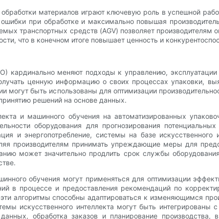
 обработки материалов играют ключевую роль в успешной раб
ошибки при обработке и максимально повышая производитель
емых транспортных средств (AGV) позволяет производителям о
ости, что в конечном итоге повышает ценность и конкурентоспо
О) кардинально меняют подходы к управлению, эксплуатации
олучать ценную информацию о своих процессах упаковки, выя
ии могут быть использованы для оптимизации производительно
принятию решений на основе данных.
екта и машинного обучения на автоматизированных упаково
ельности оборудования для прогнозирования потенциальных 
ция и энергопотребление, системы на базе искусственного 
воляя производителям принимать упреждающие меры для предо
анию может значительно продлить срок службы оборудования
стве.
ашинного обучения могут применяться для оптимизации эффект
ний в процессе и предоставления рекомендаций по корректир
 эти алгоритмы способны адаптироваться к изменяющимся пр
темы искусственного интеллекта могут быть интегрированы с
 данных, обработка заказов и планирование производства,