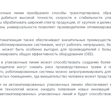
вочные линии преобразило способы транспортировки, обр
 добиться высокой точности, скорости и стабильности упа
 обрабатывать широкий спектр продукции, от хрупких и делик
ень универсальности позволяет производителям оптимизиров
томатизация также обеспечивают значительные преимущества
ботизированными системами, могут работать непрерывно, бе
о может быть особенно выгодно для производителей с бол
мизировать общую эффективность оборудования (OEE).
и в упаковочные линии может способствовать созданию боле
водители могут снизить риск производственных травм и п
го, роботизированные системы можно запрограммировать для
истых помещениях, где вмешательство человека может предста
ии на автоматизированных упаковочных линиях обеспечивает
ия технологий можно ожидать появления новых инноваций 
автоматизированных упаковочных линий и будет способство