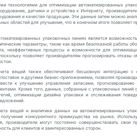
ыми технологиями для оптимизации автоматизированных упако
орудование, датчики и устройства к Интернету, производител
рудования и качестве продукции. Эти данные затем можно ана
ных областей для улучшения, что в конечном итоге позволяет
томатизированных упаковочных линиях является возможность 
тические параметры, такие как время безотказной работы обо
ста, неэффективные процессы и возможности для оптимизаци
поскольку позволяет производителям прогнозировать отказы 
стои.
нета вещей также обеспечивают бесшовную интеграцию с с
оставок и другими бизнес-приложениями, позволяя производи
ивести к улучшению управления запасами, прогнозированию
ентами. Кроме того, данные, собранные с упаковочных линий
егий, оптимизации дизайна упаковки и отслеживания поведе
редложений.
рнета вещей и аналитики данных на автоматизированных упа
 получения конкурентного преимущества на рынке. Исполь
я, производители могут постоянно совершенствовать свои п
ность для клиентов и заинтересованных сторон.