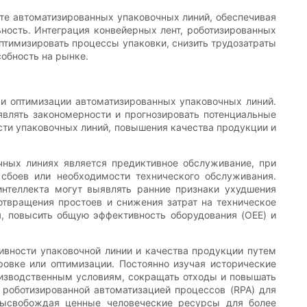
оте автоматизированных упаковочных линий, обеспечивая
ность. Интеграция конвейерных лент, роботизированных
птимизировать процессы упаковки, снизить трудозатраты
собность на рынке.
 и оптимизации автоматизированных упаковочных линий.
влять закономерности и прогнозировать потенциальные
сти упаковочных линий, повышения качества продукции и
чных линиях является предиктивное обслуживание, при
сбоев или необходимости технического обслуживания.
интеллекта могут выявлять ранние признаки ухудшения
твращения простоев и снижения затрат на техническое
, повысить общую эффективность оборудования (OEE) и
ивности упаковочной линии и качества продукции путем
овке или оптимизации. Постоянно изучая исторические
оизводственным условиям, сокращать отходы и повышать
 роботизированной автоматизацией процессов (RPA) для
 высвобождая ценные человеческие ресурсы для более