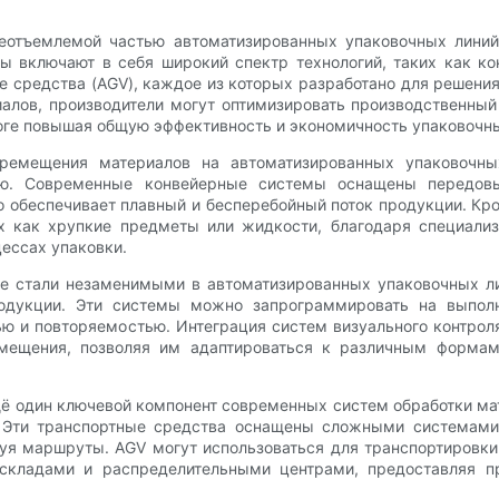
еотъемлемой частью автоматизированных упаковочных линий,
ы включают в себя широкий спектр технологий, таких как к
 средства (AGV), каждое из которых разработано для решения
алов, производители могут оптимизировать производственный 
оге повышая общую эффективность и экономичность упаковочн
ремещения материалов на автоматизированных упаковочн
ую. Современные конвейерные системы оснащены передовы
о обеспечивает плавный и бесперебойный поток продукции. Кр
х как хрупкие предметы или жидкости, благодаря специали
ессах упаковки.
е стали незаменимыми в автоматизированных упаковочных лин
родукции. Эти системы можно запрограммировать на выполн
ью и повторяемостью. Интеграция систем визуального контрол
змещения, позволяя им адаптироваться к различным формам
ё один ключевой компонент современных систем обработки м
 Эти транспортные средства оснащены сложными системами 
руя маршруты. AGV могут использоваться для транспортировки
кладами и распределительными центрами, предоставляя п