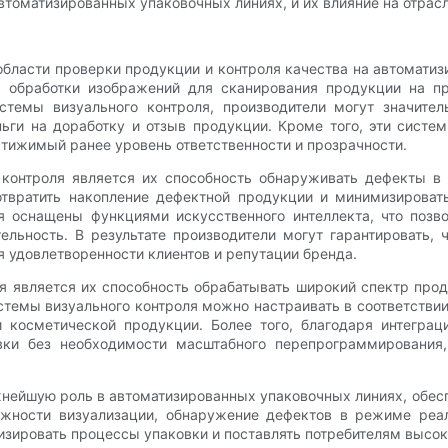
томатизированных упаковочных линиях, и их влияние на отрасл
бласти проверки продукции и контроля качества на автомати
обработки изображений для сканирования продукции на пр
стемы визуального контроля, производители могут значител
ньги на доработку и отзыв продукции. Кроме того, эти сист
стижимый ранее уровень ответственности и прозрачности.
контроля является их способность обнаруживать дефекты в 
вратить накопление дефектной продукции и минимизировать
 оснащены функциями искусственного интеллекта, что позв
ельность. В результате производители могут гарантировать,
 удовлетворенности клиентов и репутации бренда.
 является их способность обрабатывать широкий спектр проду
темы визуального контроля можно настраивать в соответствии
 косметической продукции. Более того, благодаря интегра
вки без необходимости масштабного перепрограммирования,
жнейшую роль в автоматизированных упаковочных линиях, обе
жности визуализации, обнаружение дефектов в режиме реал
изировать процессы упаковки и поставлять потребителям высо