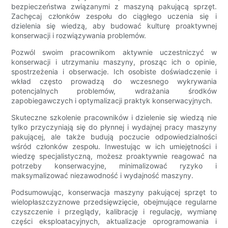
bezpieczeństwa związanymi z maszyną pakującą sprzęt.
Zachęcaj członków zespołu do ciągłego uczenia się i
dzielenia się wiedzą, aby budować kulturę proaktywnej
konserwacji i rozwiązywania problemów.
Pozwól swoim pracownikom aktywnie uczestniczyć w
konserwacji i utrzymaniu maszyny, prosząc ich o opinie,
spostrzeżenia i obserwacje. Ich osobiste doświadczenie i
wkład często prowadzą do wczesnego wykrywania
potencjalnych problemów, wdrażania środków
zapobiegawczych i optymalizacji praktyk konserwacyjnych.
Skuteczne szkolenie pracowników i dzielenie się wiedzą nie
tylko przyczyniają się do płynnej i wydajnej pracy maszyny
pakującej, ale także budują poczucie odpowiedzialności
wśród członków zespołu. Inwestując w ich umiejętności i
wiedzę specjalistyczną, możesz proaktywnie reagować na
potrzeby konserwacyjne, minimalizować ryzyko i
maksymalizować niezawodność i wydajność maszyny.
Podsumowując, konserwacja maszyny pakującej sprzęt to
wielopłaszczyznowe przedsięwzięcie, obejmujące regularne
czyszczenie i przeglądy, kalibrację i regulację, wymianę
części eksploatacyjnych, aktualizacje oprogramowania i