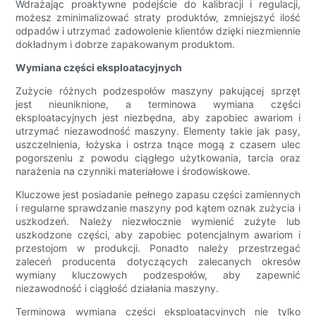
Wdrażając proaktywne podejście do kalibracji i regulacji,
możesz zminimalizować straty produktów, zmniejszyć ilość
odpadów i utrzymać zadowolenie klientów dzięki niezmiennie
dokładnym i dobrze zapakowanym produktom.
Wymiana części eksploatacyjnych
Zużycie różnych podzespołów maszyny pakującej sprzęt
jest nieuniknione, a terminowa wymiana części
eksploatacyjnych jest niezbędna, aby zapobiec awariom i
utrzymać niezawodność maszyny. Elementy takie jak pasy,
uszczelnienia, łożyska i ostrza tnące mogą z czasem ulec
pogorszeniu z powodu ciągłego użytkowania, tarcia oraz
narażenia na czynniki materiałowe i środowiskowe.
Kluczowe jest posiadanie pełnego zapasu części zamiennych
i regularne sprawdzanie maszyny pod kątem oznak zużycia i
uszkodzeń. Należy niezwłocznie wymienić zużyte lub
uszkodzone części, aby zapobiec potencjalnym awariom i
przestojom w produkcji. Ponadto należy przestrzegać
zaleceń producenta dotyczących zalecanych okresów
wymiany kluczowych podzespołów, aby zapewnić
niezawodność i ciągłość działania maszyny.
Terminowa wymiana części eksploatacyjnych nie tylko