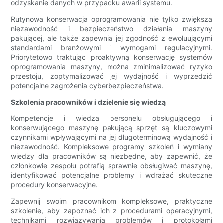
odzyskanie danych w przypadku awarii systemu.
Rutynowa konserwacja oprogramowania nie tylko zwiększa
niezawodność i bezpieczeństwo działania maszyny
pakującej, ale także zapewnia jej zgodność z ewoluującymi
standardami branżowymi i wymogami regulacyjnymi.
Priorytetowo traktując proaktywną konserwację systemów
oprogramowania maszyny, można zminimalizować ryzyko
przestoju, zoptymalizować jej wydajność i wyprzedzić
potencjalne zagrożenia cyberbezpieczeństwa.
Szkolenia pracowników i dzielenie się wiedzą
Kompetencje i wiedza personelu obsługującego i
konserwującego maszynę pakującą sprzęt są kluczowymi
czynnikami wpływającymi na jej długoterminową wydajność i
niezawodność. Kompleksowe programy szkoleń i wymiany
wiedzy dla pracowników są niezbędne, aby zapewnić, że
członkowie zespołu potrafią sprawnie obsługiwać maszynę,
identyfikować potencjalne problemy i wdrażać skuteczne
procedury konserwacyjne.
Zapewnij swoim pracownikom kompleksowe, praktyczne
szkolenie, aby zapoznać ich z procedurami operacyjnymi,
technikami rozwiązywania problemów i protokołami