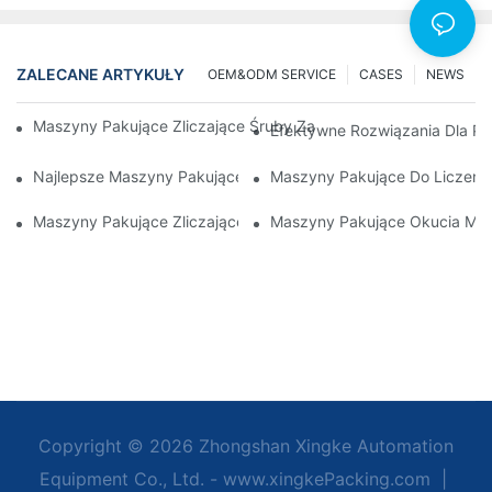
ZALECANE ARTYKUŁY
OEM&ODM SERVICE
CASES
NEWS
Maszyny Pakujące Zliczające Śruby Zapewniające Niezawodne 
Efektywne Rozwiązania Dla Pa
Najlepsze Maszyny Pakujące Sprzęt Dla Zapewnienia Spójnej Ko
Maszyny Pakujące Do Liczenia
Maszyny Pakujące Zliczające Śruby: Najlepsze Narzędzie Do
Maszyny Pakujące Okucia Meb
Copyright © 2026 Zhongshan Xingke Automation
Equipment Co., Ltd. - www.xingkePacking.com
|