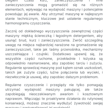
biegiem czasu kurz, zanieczyszczenia i inne
zanieczyszczenia mogą gromadzić się na różnych
elementach, wpływając na wydajność maszyny i potencjalnie
powodując jej awarie. Aby utrzymać maszynę w najlepszym
stanie technicznym, kluczowe jest ustalenie regularnego
harmonogramu czyszczenia.
Zacznij od dokładnego wyczyszczenia zewnętrznej części
maszyny miękką ściereczką i łagodnym detergentem, aby
usunąć brud, kurz i zanieczyszczenia. Zwróć szczególną
uwagę na miejsca najbardziej narażone na gromadzenie się
zanieczyszczeń, takie jak taśmy przenośnika, mechanizmy
uszczelniające i czujniki. Dodatkowo upewnij się, że
wszystkie części ruchome, przekładnie i łożyska są
odpowiednio nasmarowane, aby zapobiec tarciu i zużyciu.
Regularnie sprawdzaj maszynę pod kątem oznak uszkodzeń,
takich jak zużyte części, luźne połączenia lub wycieki, i
niezwłocznie je usuwaj, aby zapobiec dalszym problemom.
Regularne czyszczenie i przeglądy nie tylko pomagają
utrzymać wydajność maszyny pakującej, ale także
zapobiegają nieoczekiwanym awariom i kosztownym
naprawom. Włączając te proaktywne działania do rutynowej
konserwacji, możesz znacznie wydłużyć żywotność swojej
maszyny i zoptymalizować jej wydajność.