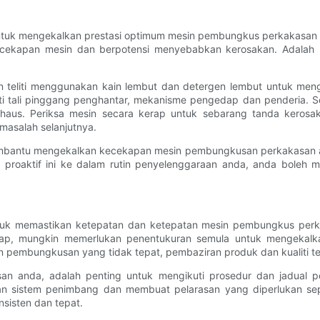
ntuk mengekalkan prestasi optimum mesin pembungkus perkakasan a
ecekapan mesin dan berpotensi menyebabkan kerosakan. Adalah p
teliti menggunakan kain lembut dan detergen lembut untuk meng
i tali pinggang penghantar, mekanisme pengedap dan penderia. Sel
 haus. Periksa mesin secara kerap untuk sebarang tanda kerosa
masalah selanjutnya.
mbantu mengekalkan kecekapan mesin pembungkusan perkakasan and
roaktif ini ke dalam rutin penyelenggaraan anda, anda boleh 
ntuk memastikan ketepatan dan ketepatan mesin pembungkus perk
ap, mungkin memerlukan penentukuran semula untuk mengekalk
pembungkusan yang tidak tepat, pembaziran produk dan kualiti ter
n anda, adalah penting untuk mengikuti prosedur dan jadual p
 sistem penimbang dan membuat pelarasan yang diperlukan seper
sisten dan tepat.