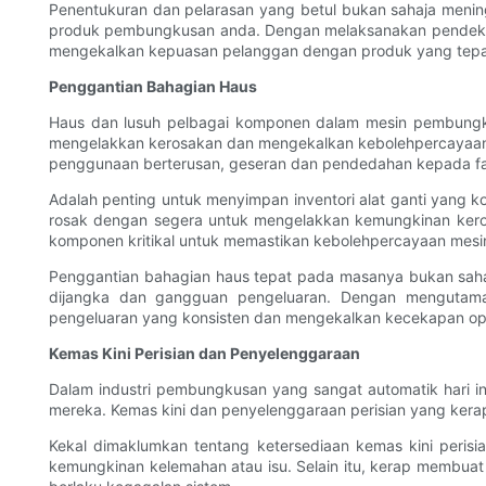
Penentukuran dan pelarasan yang betul bukan sahaja meni
produk pembungkusan anda. Dengan melaksanakan pendekat
mengekalkan kepuasan pelanggan dengan produk yang tepat
Penggantian Bahagian Haus
Haus dan lusuh pelbagai komponen dalam mesin pembungku
mengelakkan kerosakan dan mengekalkan kebolehpercayaan m
penggunaan berterusan, geseran dan pendedahan kepada fak
Adalah penting untuk menyimpan inventori alat ganti yang
rosak dengan segera untuk mengelakkan kemungkinan kerosa
komponen kritikal untuk memastikan kebolehpercayaan mesi
Penggantian bahagian haus tepat pada masanya bukan sah
dijangka dan gangguan pengeluaran. Dengan mengutama
pengeluaran yang konsisten dan mengekalkan kecekapan op
Kemas Kini Perisian dan Penyelenggaraan
Dalam industri pembungkusan yang sangat automatik hari 
mereka. Kemas kini dan penyelenggaraan perisian yang kerap 
Kekal dimaklumkan tentang ketersediaan kemas kini peris
kemungkinan kelemahan atau isu. Selain itu, kerap membua