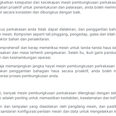
ngkatkan ketepatan dan kecekapan mesin pembungkusan perkakasa
an proaktif untuk penentukuran dan pelarasan, anda boleh mem
 secara konsisten dan dibungkus dengan baik.
s perkakasan anda tidak dapat dielakkan, dan penggantian bah
esin. Komponen seperti tali pinggang, pengedap, galas dan bila
tor bahan dan persekitaran.
 komprehensif dan kerap memeriksa mesin untuk tanda-tanda haus 
kan dan masa terhenti pengeluaran. Selain itu, ikuti garis pandu
n dan kesinambungan operasi.
aja memanjangkan jangka hayat mesin pembungkusan perkakasan an
kan penggantian bahagian haus secara proaktif, anda boleh 
erasi proses pembungkusan anda.
ini, banyak mesin pembungkusan perkakasan dilengkapi dengan si
adalah penting untuk memastikan kestabilan, keselamatan dan kefung
ian dan tampalan yang disediakan oleh pengilang mesin, dan pas
t sandaran konfigurasi perisian mesin dan data untuk mengelakkan