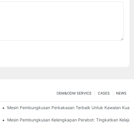
OEM&ODM SERVICE
CASES
NEWS
san
Mesin Pembungkusan Perkakasan Terbaik Untuk Kawalan Kualiti
ungkusan Yang Cekap
Mesin Pembungkusan Kelengkapan Perabot: Tingkatkan Kelaj