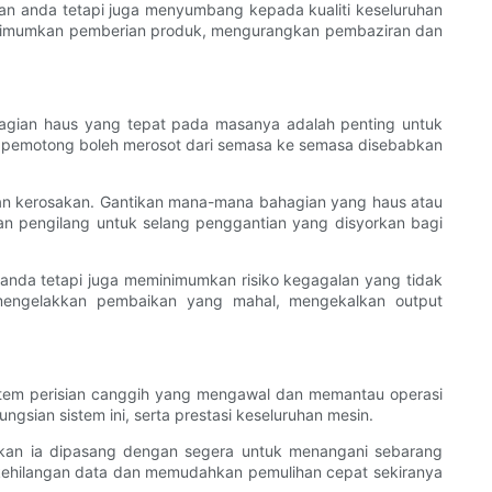
n anda tetapi juga menyumbang kepada kualiti keseluruhan
inimumkan pemberian produk, mengurangkan pembaziran dan
agian haus yang tepat pada masanya adalah penting untuk
h pemotong boleh merosot dari semasa ke semasa disebabkan
dan kerosakan. Gantikan mana-mana bahagian yang haus atau
an pengilang untuk selang penggantian yang disyorkan bagi
da tetapi juga meminimumkan risiko kegagalan yang tidak
mengelakkan pembaikan yang mahal, mengekalkan output
stem perisian canggih yang mengawal dan memantau operasi
sian sistem ini, serta prestasi keseluruhan mesin.
tikan ia dipasang dengan segera untuk menangani sebarang
 kehilangan data dan memudahkan pemulihan cepat sekiranya