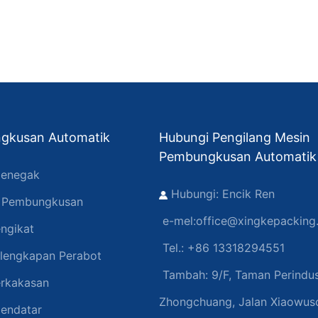
gkusan Automatik
Hubungi Pengilang Mesin
Pembungkusan Automatik
enegak
Hubungi: Encik Ren
n Pembungkusan
e-mel:
office@xingkepacking
ngikat
Tel.: +86 13318294551
lengkapan Perabot
Tambah:
9/F, Taman Perindus
rkakasan
Zhongchuang, Jalan Xiaowuso
endatar