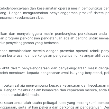
 kebolehpercayaan dan keselamatan operasi mesin pembungkus perk
mbang. Dengan mengutamakan penyelenggaraan proaktif sistem per
ancaman keselamatan siber.
kan dan menyelenggara mesin pembungkus perkakasan anda ad
dan program perkongsian pengetahuan adalah penting untuk memas
edur penyelenggaraan yang berkesan.
 anda membiasakan mereka dengan prosedur operasi, teknik peny
an berterusan dan perkongsian pengetahuan di kalangan ahli pa
ra aktif dalam penyelenggaraan dan penyelenggaraan mesin deng
a boleh membawa kepada pengesanan awal isu yang berpotensi, p
esan bukan sahaja menyumbang kepada kelancaran dan kecekapan 
 anda. Dengan melabur dalam kemahiran dan kepakaran mereka, anda 
dan produktiviti mesin.
akasan anda ialah usaha pelbagai rupa yang merangkumi pembers
lenggaraan, serta latihan pekerja dan perkongsian pengetahuan. D