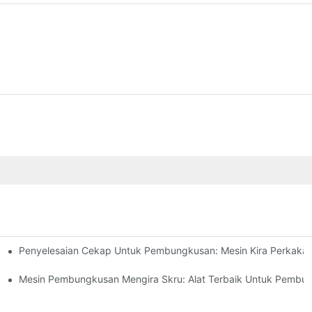
Penyelesaian Cekap Untuk Pembungkusan: Mesin Kira Perkaka
ercayai Dan Pantas
n Tingkatkan Output
Mesin Pembungkusan Mengira Skru: Alat Terbaik Untuk Pemb