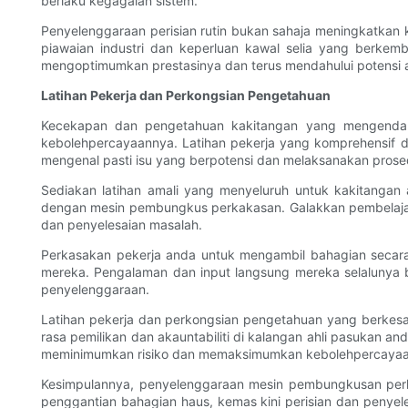
berlaku kegagalan sistem.
Penyelenggaraan perisian rutin bukan sahaja meningkatkan
piawaian industri dan keperluan kawal selia yang berke
mengoptimumkan prestasinya dan terus mendahului potensi 
Latihan Pekerja dan Perkongsian Pengetahuan
Kecekapan dan pengetahuan kakitangan yang mengendali
kebolehpercayaannya. Latihan pekerja yang komprehensif 
mengenal pasti isu yang berpotensi dan melaksanakan pros
Sediakan latihan amali yang menyeluruh untuk kakitangan
dengan mesin pembungkus perkakasan. Galakkan pembelajar
dan penyelesaian masalah.
Perkasakan pekerja anda untuk mengambil bahagian seca
mereka. Pengalaman dan input langsung mereka selaluny
penyelenggaraan.
Latihan pekerja dan perkongsian pengetahuan yang berk
rasa pemilikan dan akauntabiliti di kalangan ahli pasukan
meminimumkan risiko dan memaksimumkan kebolehpercayaan 
Kesimpulannya, penyelenggaraan mesin pembungkusan perk
penggantian bahagian haus, kemas kini perisian dan penye