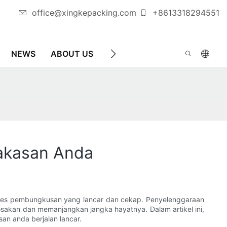
office@xingkepacking.com
+8613318294551
NEWS
ABOUT US
HUBUNGI KAMI
MESIN P
akasan Anda
ses pembungkusan yang lancar dan cekap. Penyelenggaraan
sakan dan memanjangkan jangka hayatnya. Dalam artikel ini,
n anda berjalan lancar.