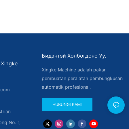
Бидэнтэй Холбогдоно Уу.
 Xingke
Xingke Machine adalah pakar
pembuatan peralatan pembungkusan
automatik profesional.
.com
HUBUNGI KAMI
trian
ng No. 1,