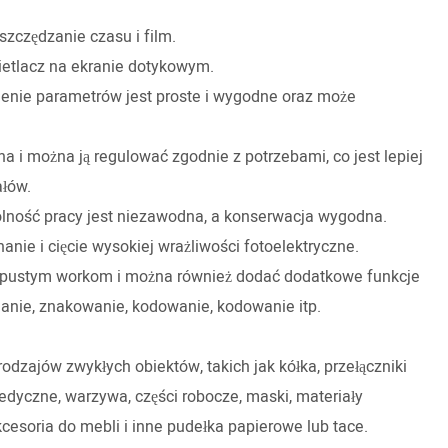
szczędzanie czasu i film.
etlacz na ekranie dotykowym.
wienie parametrów jest proste i wygodne oraz może
.
a i można ją regulować zgodnie z potrzebami, co jest lepiej
łów.
zdolność pracy jest niezawodna, a konserwacja wygodna.
anie i cięcie wysokiej wrażliwości fotoelektryczne.
 pustym workom i można również dodać dodatkowe funkcje
hanie, znakowanie, kodowanie, kodowanie itp.
dzajów zwykłych obiektów, takich jak kółka, przełączniki
edyczne, warzywa, części robocze, maski, materiały
esoria do mebli i inne pudełka papierowe lub tace.