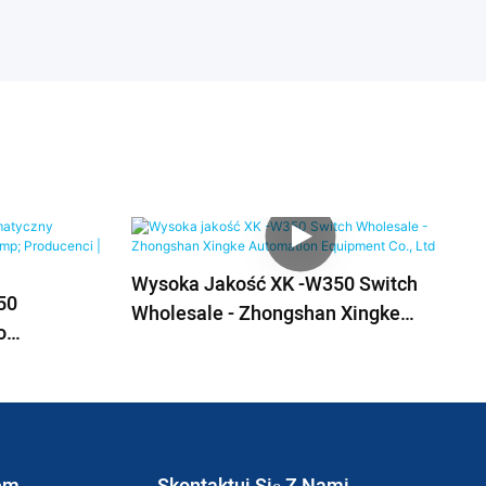
Wysoka Jakość XK -W350 Switch
50
Wholesale - Zhongshan Xingke
o
Automation Equipment Co., Ltd
oducenci |