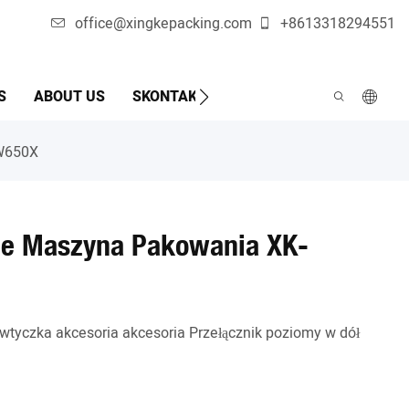
office@xingkepacking.com
+8613318294551
S
ABOUT US
SKONTAKTUJ SIĘ Z NAMI
AUTOMATY
-W650X
ne Maszyna Pakowania XK-
tyczka akcesoria akcesoria Przełącznik poziomy w dół