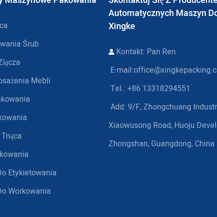
ty Maszynowe Pakowania
Skontaktuj Się Z Producen
Automatycznych Maszyn D
ca
Xingke
owania Śrub
Kontakt: Pan Ren
łącza
E-mail:
office@xingkepacking.
sażenia Mebli
Tel.: +86 13318294551
akowania
Add:
9/F, Zhongchuang Industri
kowania
Xiaowusong Road, Huoju Deve
 Tnąca
Zhongshan, Guangdong, China
akowania
o Etykietowania
Do Workowania