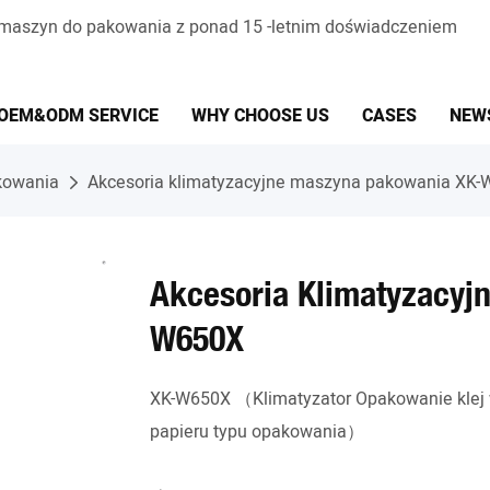
 maszyn do pakowania z ponad 15 -letnim doświadczeniem
OEM&ODM SERVICE
WHY CHOOSE US
CASES
NEW
kowania
Akcesoria klimatyzacyjne maszyna pakowania XK
Akcesoria Klimatyzacyj
W650X
XK-W650X （Klimatyzator Opakowanie klej w
papieru typu opakowania）