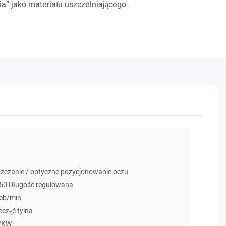
a” jako materiału uszczelniającego.
zczanie / optyczne pozycjonowanie oczu
50 Długość regulowana
reb/min
eczęć tylna
≈2KW