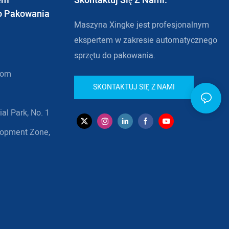
tem
Skontaktuj Się Z Nami.
o Pakowania
Maszyna Xingke jest profesjonalnym
ekspertem w zakresie automatycznego
sprzętu do pakowania.
com
SKONTAKTUJ SIĘ Z NAMI
al Park, No. 1
lopment Zone,