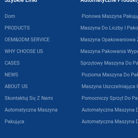
Szybkie Linki
Automatyczne Produk
Dom
Pionowa Maszyna Pakują
PRODUCTS
Maszyna Do Liczby I Pak
OEM&ODM SERVICE
Maszyna Opakowaniowa Z
WHY CHOOSE US
Maszyna Pakowania Wypo
CASES
Sprzętowy Maszyna Do P
NEWS
Pozioma Maszyna Do Pa
ABOUT US
Maszyna Uszczelniająca I
Skontaktuj Się Z Nami
Pomocniczy Sprzęt Do P
Automatyczna Maszyna
Automatyczna Maszyna D
Pakująca
Automatyczna Maszyna 