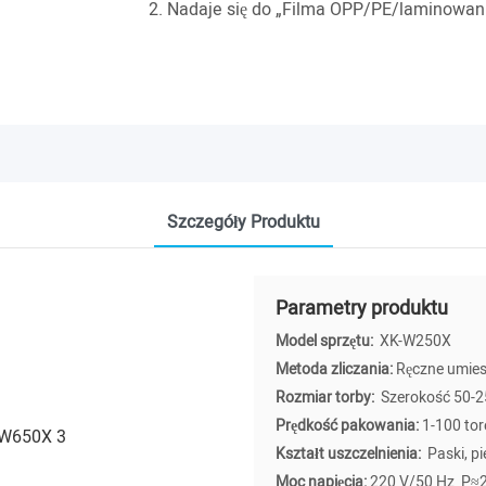
2. Nadaje się do „Filma OPP/PE/laminowani
Szczegóły Produktu
Parametry produktu
Model sprzętu:
XK-W250X
Metoda zliczania:
Ręczne umies
Rozmiar torby:
Szerokość 50-2
Prędkość pakowania:
1-100 to
Kształt uszczelnienia:
Paski, pi
Moc napięcia:
220 V/50 Hz P