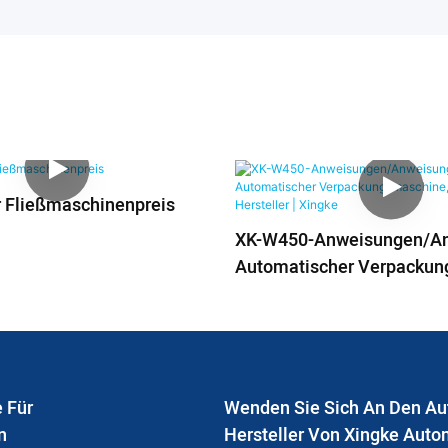
r Fließmaschinenpreis
XK-W450-Anweisungen/A
Automatischer Verpackun
Lieferant & Hersteller | Xi
 Für
Wenden Sie Sich An Den A
n
Hersteller Von Xingke Auto