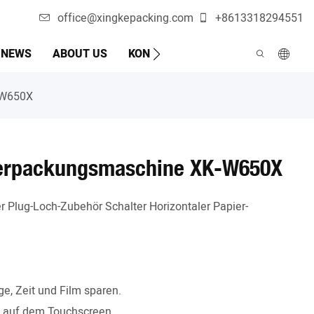
office@xingkepacking.com
+8613318294551
NEWS
ABOUT US
KONTAKTIEREN SIE UNS
AUTOM
-W650X
Verpackungsmaschine XK-W650X
Plug-Loch-Zubehör Schalter Horizontaler Papier-
e, Zeit und Film sparen.
e auf dem Touchscreen.