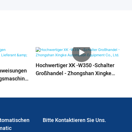
Hochwertiger XK -W350 -Schalter
nweisungen
Großhandel - Zhongshan Xingke
gsmaschine,
Automation Equipment Co., Ltd.
ngke
utomatischen
Bitte Kontaktieren Sie Uns.
matic