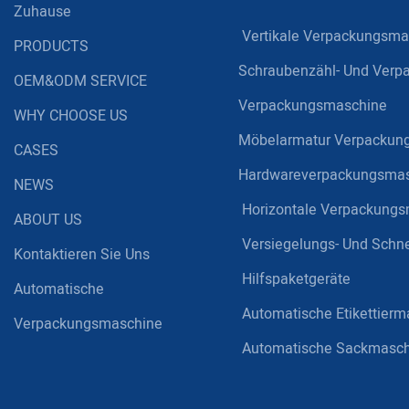
Zuhause
Vertikale Verpackungsma
PRODUCTS
Schraubenzähl- Und Ver
OEM&ODM SERVICE
Verpackungsmaschine
WHY CHOOSE US
Möbelarmatur Verpackun
CASES
Hardwareverpackungsma
NEWS
Horizontale Verpackung
ABOUT US
Versiegelungs- Und Schn
Kontaktieren Sie Uns
Hilfspaketgeräte
Automatische
Automatische Etikettierm
Verpackungsmaschine
Automatische Sackmasch