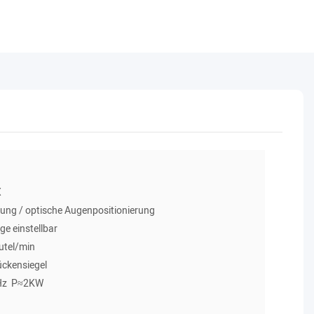
X
rung / optische Augenpositionierung
ge einstellbar
utel/min
ückensiegel
 Hz P≈2KW