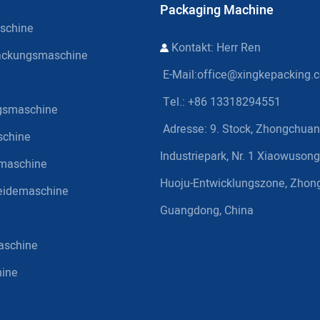
Packaging Machine
schine
Kontakt: Herr Ren
packungsmaschine
E-Mail:
office@xingkepacking.
Tel.: +86 13318294551
gsmaschine
Adresse:
9. Stock, Zhongchuan
schine
Industriepark, Nr. 1 Xiaowusong
smaschine
Huoju-Entwicklungszone, Zhon
eidemaschine
Guangdong, China
aschine
ine