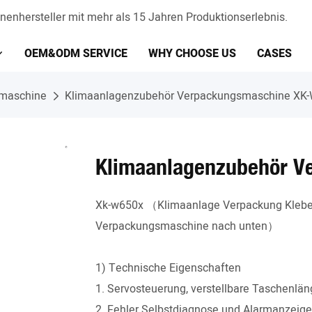
enhersteller mit mehr als 15 Jahren Produktionserlebnis.
OEM&ODM SERVICE
WHY CHOOSE US
CASES
smaschine
Klimaanlagenzubehör Verpackungsmaschine XK
Klimaanlagenzubehör 
Xk-w650x （Klimaanlage Verpackung Kleber 
Verpackungsmaschine nach unten）
1) Technische Eigenschaften
1. Servosteuerung, verstellbare Taschenläng
2. Fehler Selbstdiagnose und Alarmanzeig