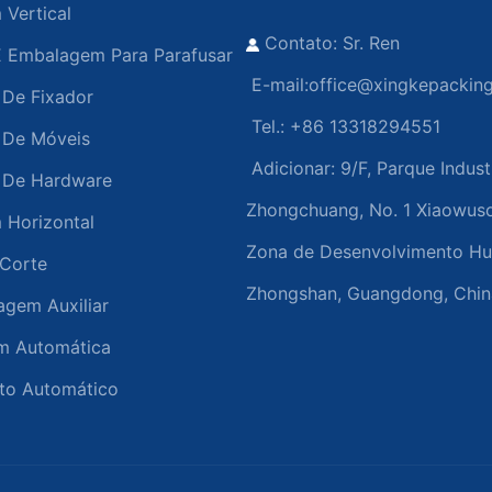
Vertical
Contato: Sr. Ren
 Embalagem Para Parafusar
E-mail:
office@xingkepackin
De Fixador
Tel.: +86 13318294551
 De Móveis
Adicionar:
9/F, Parque Indust
 De Hardware
Zhongchuang, No. 1 Xiaowus
Horizontal
Zona de Desenvolvimento Hu
Corte
Zhongshan, Guangdong, Chin
gem Auxiliar
m Automática
to Automático