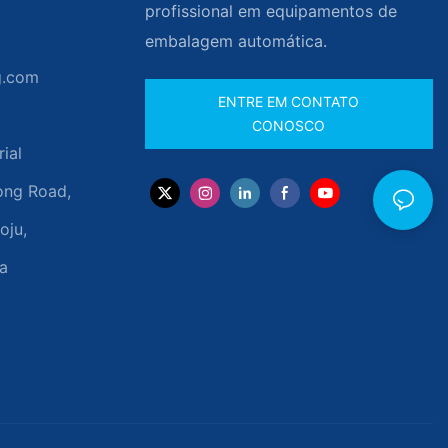
profissional em equipamentos de
embalagem automática.
g.com
ENTRE EM CONTATO
CONOSCO
rial
ong Road,
oju,
a