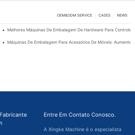
OEM&ODM SERVICE
CASES
NEWS
De Hardware
Melhores Máquinas De Embalagem De Hardware Para Controle D
nta Definitiva Para Uma Embalagem Eficiente
Máquinas De Embalagem Para Acessórios De Móveis: Aumente 
Fabricante
Entre Em Contato Conosco.
m
A Xingke Machine é o especialista