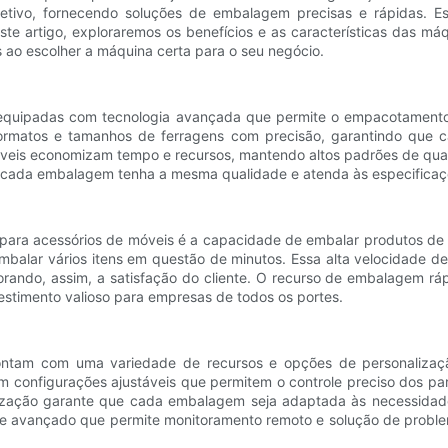
jetivo, fornecendo soluções de embalagem precisas e rápidas. E
ste artigo, exploraremos os benefícios e as características das m
ao escolher a máquina certa para o seu negócio.
quipadas com tecnologia avançada que permite o empacotamento 
formatos e tamanhos de ferragens com precisão, garantindo que 
óveis economizam tempo e recursos, mantendo altos padrões de qua
e cada embalagem tenha a mesma qualidade e atenda às especificaç
ara acessórios de móveis é a capacidade de embalar produtos de f
embalar vários itens em questão de minutos. Essa alta velocidade
rando, assim, a satisfação do cliente. O recurso de embalagem rá
estimento valioso para empresas de todos os portes.
tam com uma variedade de recursos e opções de personalização
 configurações ajustáveis ​​que permitem o controle preciso dos 
lização garante que cada embalagem seja adaptada às necessidad
e avançado que permite monitoramento remoto e solução de proble