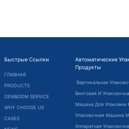
Быстрые Ссылки
Автоматические Уп
Продукты
ГЛАВНАЯ
Вертикальная Упаково
PRODUCTS
Винтовая И Упаковочн
OEM&ODM SERVICE
Машина Для Упаковки 
WHY CHOOSE US
Упаковочная Машина 
CASES
Аппаратная Упаковочн