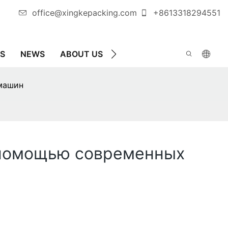
office@xingkepacking.com
+8613318294551
S
NEWS
ABOUT US
СВЯЖИТЕСЬ С НАМИ
машин
 помощью современных