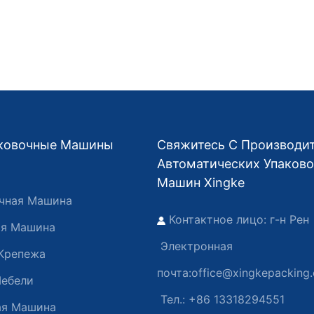
аковочные Машины
Свяжитесь С Производи
Автоматических Упаков
Машин Xingke
чная Машина
Контактное лицо: г-н Рен
ая Машина
Электронная
Крепежа
почта:
office@xingkepacking
Мебели
Тел.: +86 13318294551
ая Машина