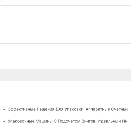
Эффективные Решения Для Упаковки: Аппаратные Счетные
щие Надежные И Быстрые Результаты
ение Количества Ошибок И Увеличение Производительности
Упаковочные Машины С Подсчетом Винтов: Идеальный Инс