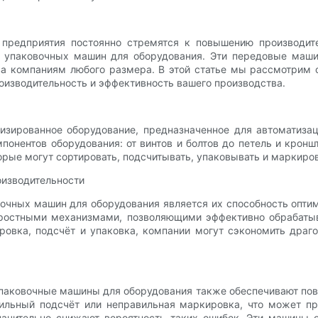
редприятия постоянно стремятся к повышению производите
ка упаковочных машин для оборудования. Эти передовые маш
а компаниям любого размера. В этой статье мы рассмотрим
роизводительность и эффективность вашего производства.
зированное оборудование, предназначенное для автоматиза
онентов оборудования: от винтов и болтов до петель и кронш
рые могут сортировать, подсчитывать, упаковывать и маркиро
оизводительности
ных машин для оборудования является их способность оптим
ростными механизмами, позволяющими эффективно обрабатыв
ровка, подсчёт и упаковка, компании могут сэкономить дра
аковочные машины для оборудования также обеспечивают повы
ильный подсчёт или неправильная маркировка, что может пр
начительно снижают вероятность таких ошибок. Эти машины