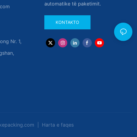
automatike të paketimit.
.com
KONTAKTO
ng Nr. 1,
gshan,
ngkepacking.com
|
Harta e faqes