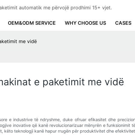
aketimit automatik me përvojë prodhimi 15+ vjet.
OEM&ODM SERVICE
WHY CHOOSE US
CASES
aketimit me vidë
makinat e paketimit me vidë
ore e industrive të ndryshme, duke ofruar efikasitet dhe precizio
knologjive inovative që kanë revolucionarizuar mënyrën e funksionimit
t, këto teknologji kanë hapur rrugën për produktivitet dhe efektivite