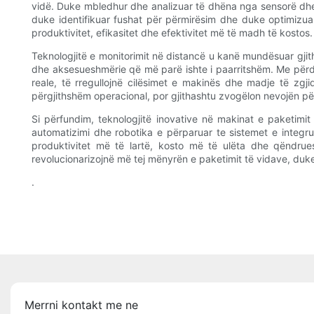
vidë. Duke mbledhur dhe analizuar të dhëna nga sensorë dhe 
duke identifikuar fushat për përmirësim dhe duke optimizua
produktivitet, efikasitet dhe efektivitet më të madh të kostos.
Teknologjitë e monitorimit në distancë u kanë mundësuar gjith
dhe aksesueshmërie që më parë ishte i paarritshëm. Me përd
reale, të rregullojnë cilësimet e makinës dhe madje të zgji
përgjithshëm operacional, por gjithashtu zvogëlon nevojën p
Si përfundim, teknologjitë inovative në makinat e paketimit
automatizimi dhe robotika e përparuar te sistemet e integru
produktivitet më të lartë, kosto më të ulëta dhe qëndr
revolucionarizojnë më tej mënyrën e paketimit të vidave, duke
.
Merrni kontakt me ne