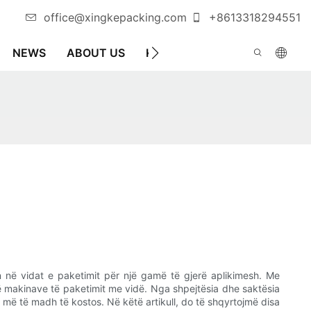
office@xingkepacking.com
+8613318294551
NEWS
ABOUT US
KONTAKTO
MAKINË AUTOM
n në vidat e paketimit për një gamë të gjerë aplikimesh. Me
 të makinave të paketimit me vidë. Nga shpejtësia dhe saktësia
t më të madh të kostos. Në këtë artikull, do të shqyrtojmë disa