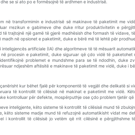
dhe se si ato po e formësojnë të ardhmen e industrisë.
shëm në transformimin e industrisë së makinave të paketimit me vi
uar rrezikun e gabimeve dhe duke rritur produktivitetin e përgj
të trajtojnë një gamë të gjerë madhësish dhe formash të vidave, të gj
 më të madh në opsionet e paketimit, duke e bërë më të lehtë për prodh
nteligjencës artificiale (IA) dhe algoritmeve të të mësuarit automat
 në procesin e paketimit, duke siguruar që çdo vidë të paketohet me 
 identifikojnë problemet e mundshme para se të ndodhin, duke zv
irësuar ndjeshëm aftësitë e makinave të paketimit me vidë, duke i 
 veçanërisht kur bëhet fjalë për komponentë të vegjël dhe delikatë si 
paruara të kontrollit të cilësisë në makinat e paketimit me vidë. K
uke kontrolluar për defekte, mospërputhje ose çdo problem tjetër që
ve inteligjente, këto sisteme të kontrollit të cilësisë mund të zbul
te, këto sisteme madje mund të refuzojnë automatikisht vidat me d
 i kontrollit të cilësisë jo vetëm që rrit cilësinë e përgjithshme