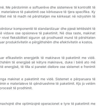
rojnë. Me përdorimin e softuerëve dhe sistemeve të kontrollit të
materialeve të paketimit ose kërkesave të tjera specifike. Ky
ibilitet më të madh në përshtatjen me kërkesat në ndryshim të
përdorur komponentë të standardizuar dhe pjesë lehtësisht të
ë vidave ose opsioneve të paketimit. Në disa raste, makinat
ivel fleksibiliteti siguron që prodhuesit mund të përshtaten
 produktivitetin e përgjithshëm dhe efektivitetin e kostos.
ar efikasitetin energjetik të makinave të paketimit me vidë.
jithshëm të energjisë së këtyre makinave, duke i bërë ato më
ergjisë, të tilla si panelet diellore ose sistemet e frenimit
a nga makinat e paketimit me vidë. Sistemet e përparuara të
rimin e materialeve të qëndrueshme të paketimit. Kjo jo vetëm
procesit të prodhimit.
menaxhojnë dhe optimizojnë operacionet e tyre të paketimit me