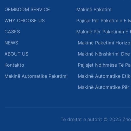
OEM&ODM SERVICE
Makinë Paketimi
WHY CHOOSE US
Pajisje Për Paketimin E 
CASES
Makinë Për Paketimin E 
NEWS
Makinë Paketimi Horizo
ABOUT US
Makinë Nënshkrimi Dhe 
Kontakto
Pajisjet Ndihmëse Të Pa
Makinë Automatike Paketimi
Makinë Automatike Etik
Makinë Automatike Për
Të drejtat e autorit © 2025 Z