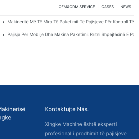
OEM&ODM SERVICE
CASES
NEWS
Makineritë Më Të Mira Të Paketimit Të Pajisjeve Për Kontroll Të
s
Pajisje Për Mobilje Dhe Makina Paketimi: Rritni Shpejtësinë E Pake
Makinerisë
Kontaktujte Nás.
ingke
Xingke Machine është eksperti
profesional i prodhimit të pajisjeve