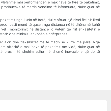
ë vlefshme mbi performancën e makinave të tyre të paketimit,
on prodhuesve të marrin vendime të informuara, duke çuar në
ketimit nga kudo në botë, duke ofruar një nivel fleksibiliteti
, prodhuesit mund të qasen nga distanca në të dhëna në kohë
el i monitorimit në distancë jo vetëm që rrit efikasitetin e
stosh dhe minimizuar kohën e ndërprerjes.
precizion dhe fleksibilitet më të madh se kurrë më parë. Nga
eshëm aftësitë e makinave të paketimit me vidë, duke çuar në
d të presim të shohim edhe më shumë inovacione që do të