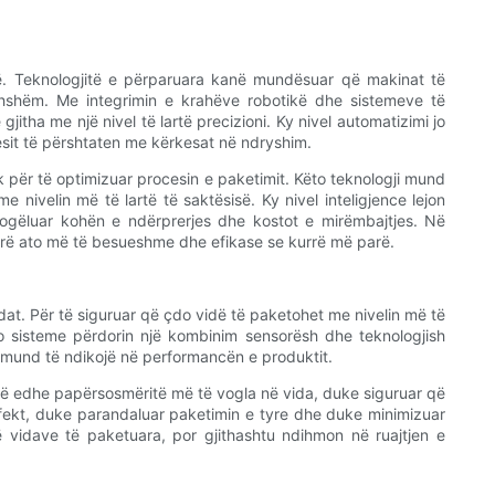
dë. Teknologjitë e përparuara kanë mundësuar që makinat të
ithshëm. Me integrimin e krahëve robotikë dhe sistemeve të
itha me një nivel të lartë precizioni. Ky nivel automatizimi jo
uesit të përshtaten me kërkesat në ndryshim.
ik për të optimizuar procesin e paketimit. Këto teknologji mund
nivelin më të lartë të saktësisë. Ky nivel inteligjence lejon
ogëluar kohën e ndërprerjes dhe kostot e mirëmbajtjes. Në
bërë ato më të besueshme dhe efikase se kurrë më parë.
vidat. Për të siguruar që çdo vidë të paketohet me nivelin më të
ëto sisteme përdorin një kombinim sensorësh dhe teknologjish
 mund të ndikojë në performancën e produktit.
ojnë edhe papërsosmëritë më të vogla në vida, duke siguruar që
efekt, duke parandaluar paketimin e tyre dhe duke minimizuar
 të vidave të paketuara, por gjithashtu ndihmon në ruajtjen e