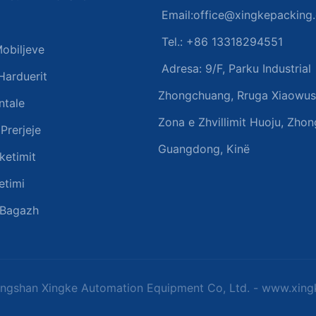
Email:
office@xingkepacking
Tel.: +86 13318294551
Mobiljeve
Adresa:
9/F, Parku Industrial
Harduerit
Zhongchuang, Rruga Xiaowuso
ntale
Zona e Zhvillimit Huoju, Zhon
Prerjeje
Guangdong, Kinë
ketimit
etimi
 Bagazh
hongshan Xingke Automation Equipment Co, Ltd. - www.xi