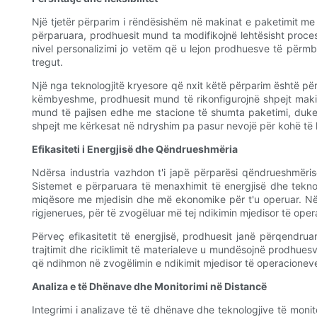
Një tjetër përparim i rëndësishëm në makinat e paketimit me vid
përparuara, prodhuesit mund ta modifikojnë lehtësisht proces
nivel personalizimi jo vetëm që u lejon prodhuesve të përmbu
tregut.
Një nga teknologjitë kryesore që nxit këtë përparim është p
këmbyeshme, prodhuesit mund të rikonfigurojnë shpejt makin
mund të pajisen edhe me stacione të shumta paketimi, duke l
shpejt me kërkesat në ndryshim pa pasur nevojë për kohë të k
Efikasiteti i Energjisë dhe Qëndrueshmëria
Ndërsa industria vazhdon t'i japë përparësi qëndrueshmërisë
Sistemet e përparuara të menaxhimit të energjisë dhe teknol
miqësore me mjedisin dhe më ekonomike për t'u operuar. Në di
rigjenerues, për të zvogëluar më tej ndikimin mjedisor të oper
Përveç efikasitetit të energjisë, prodhuesit janë përqendr
trajtimit dhe riciklimit të materialeve u mundësojnë prodhue
që ndihmon në zvogëlimin e ndikimit mjedisor të operacioneve 
Analiza e të Dhënave dhe Monitorimi në Distancë
Integrimi i analizave të të dhënave dhe teknologjive të moni