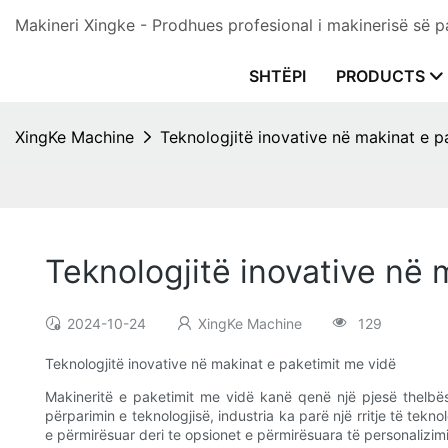
Makineri Xingke - Prodhues profesional i makinerisë së p
SHTËPI
PRODUCTS
XingKe Machine
Teknologjitë inovative në makinat e p
Teknologjitë inovative në 
2024-10-24
XingKe Machine
129
Teknologjitë inovative në makinat e paketimit me vidë
Makineritë e paketimit me vidë kanë qenë një pjesë thelbës
përparimin e teknologjisë, industria ka parë një rritje të te
e përmirësuar deri te opsionet e përmirësuara të personalizimi