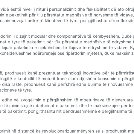
ë është niveli i rritur i personalizimit dhe fleksibilitetit që ato of
in e paketimit për t'iu përshtatur madhësive të ndryshme të vidave, 
shin nevojat unike të klientëve të tyre, por gjithashtu ofron fleks
ërdorimi i dizajnit modular dhe komponentëve të këmbyeshëm. Duke 
at e tyre të paketimit për t'iu përshtatur madhësive të ndryshme t
ejuar paketimin e njëkohshëm të llojeve të ndryshme të vidave. Ky n
onsiderueshme ndërprerjeje ose ripërdorim mjetesh, duke maksimizuar
, prodhuesit kanë prezantuar teknologji inovative për të përmirësu
ogjitë e kontrollit të motorit kanë ulur ndjeshëm konsumin e përg
sa raste, prodhuesit kanë përfshirë edhe burime të rinovueshme të en
acioneve të tyre.
uar edhe në zvogëlimin e përgjithshëm të mbeturinave të gjeneruar
sve të minimizojnë mbeturinat e paketimit dhe të maksimizojnë përdo
të paketimit, por gjithashtu rrit qëndrueshmërinë e përgjithshme të 
torimit në distancë ka revolucionarizuar mënyrën se si prodhuesit 