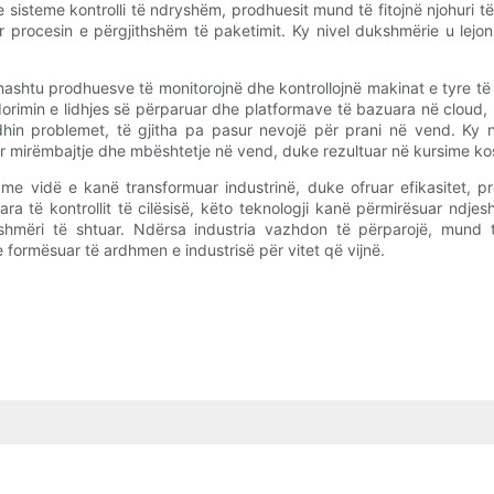
sisteme kontrolli të ndryshëm, prodhuesit mund të fitojnë njohuri t
r procesin e përgjithshëm të paketimit. Ky nivel dukshmërie u lej
ashtu prodhuesve të monitorojnë dhe kontrollojnë makinat e tyre të pa
orimin e lidhjes së përparuar dhe platformave të bazuara në cloud
dhin problemet, të gjitha pa pasur nevojë për prani në vend. Ky niv
ër mirëmbajtje dhe mbështetje në vend, duke rezultuar në kursime ko
 me vidë e kanë transformuar industrinë, duke ofruar efikasitet, 
ara të kontrollit të cilësisë, këto teknologji kanë përmirësuar ndj
ueshmëri të shtuar. Ndërsa industria vazhdon të përparojë, mun
 formësuar të ardhmen e industrisë për vitet që vijnë.