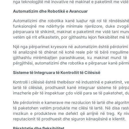
nga teknologjitë më inovative në makinat e paketimit me vidë 
Automatizim dhe Robotikë e Avancuar
Automatizimi dhe robotika kanë luajtur një rol të rëndësi
funksionojnë me ndërhyrje minimale njerëzore, duke zvogël
përparuara të shikimit, makinat e paketimit me vidë tani mund 
vetëm që rrit efikasitetin, por gjithashtu lejon fleksibilitet
Një nga përparimet kryesore në automatizim është përdorimi i i
të analizojnë të dhënat në kohë reale për të bërë rregullime
gjithashtu mirëmbajtjen parashikuese, ku makinat mund të
përgjithësi, automatizimi dhe robotika e përparuar kanë përm
Sisteme të Integruara të Kontrollit të Cilësisë
Kontrolli i cilësisë është thelbësor në industrinë e paketimit,
lartë të cilësisë, prodhuesit kanë integruar sisteme të për
imazherie për të inspektuar çdo vidë para se të paketohet, d
Me përdorimin e kamerave me rezolucion të lartë dhe algoritme
të paketohen vetëm produkte me cilësi të lartë. Në disa ras
rrezikun e produkteve me defekt që arrijnë në treg. Ky nivel
reputacionit të prodhuesit dhe siguron kënaqësinë e klientit.
Përshtatje dhe fleksibilitet