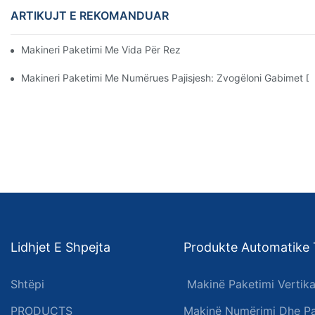
ARTIKUJT E REKOMANDUAR
Makineri Paketimi Me Vida Për Rezultate Të Besueshme Dhe Të
Makineri Paketimi Me Numërues Pajisjesh: Zvogëloni Gabimet Dh
Lidhjet E Shpejta
Produkte Automatike 
Shtëpi
Makinë Paketimi Vertika
PRODUCTS
Makinë Numërimi Dhe Pa