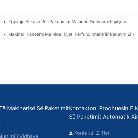
Zgjidhje Efikase Për Paketimin: Makineri Numërimi Pajisjesh
 Shpejta
e Rritni Prodhimin
Makineri Paketimi Me Vida: Mjeti Përfundimtar Për Paketim Efika
Të Makinerisë Së Paketimit
Kontaktoni Prodhuesin E 
Së Paketimit Automatik X
l
Kontakti: Z. Ren
ketimi I Vidhave