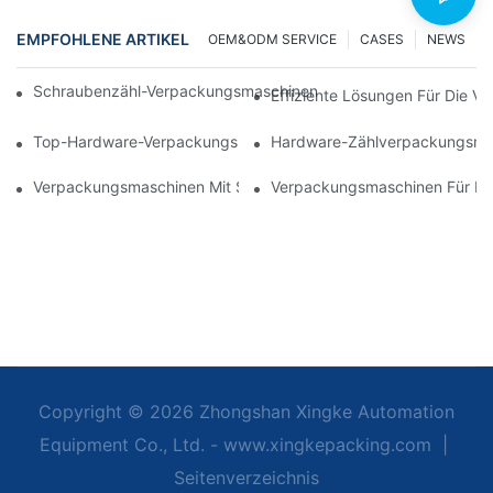
EMPFOHLENE ARTIKEL
OEM&ODM SERVICE
CASES
NEWS
Schraubenzähl-Verpackungsmaschinen Für Zuverlässige Und Sc
Effiziente Lösungen Für Die 
Top-Hardware-Verpackungsmaschinen Für Eine Konsistente Qual
Hardware-Zählverpackungsmasc
Verpackungsmaschinen Mit Schraubenzählfunktion: Das Ultimat
Verpackungsmaschinen Für Möb
Copyright © 2026 Zhongshan Xingke Automation
Equipment Co., Ltd. - www.xingkepacking.com
|
Seitenverzeichnis