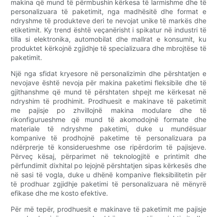
makina që mund të përmbushin kërkesa të larmishme dhe të
personalizuara të paketimit, nga madhësitë dhe format e
ndryshme të produkteve deri te nevojat unike të markës dhe
etiketimit. Ky trend është veçanërisht i spikatur në industri të
tilla si elektronika, automobilat dhe mallrat e konsumit, ku
produktet kërkojnë zgjidhje të specializuara dhe mbrojtëse të
paketimit.
Një nga sfidat kryesore në personalizimin dhe përshtatjen e
nevojave është nevoja për makina paketimi fleksibile dhe të
gjithanshme që mund të përshtaten shpejt me kërkesat në
ndryshim të prodhimit. Prodhuesit e makinave të paketimit
me pajisje po zhvillojnë makina modulare dhe të
rikonfigurueshme që mund të akomodojnë formate dhe
materiale të ndryshme paketimi, duke u mundësuar
kompanive të prodhojnë paketime të personalizuara pa
ndërprerje të konsiderueshme ose ripërdorim të pajisjeve.
Përveç kësaj, përparimet në teknologjitë e printimit dhe
përfundimit dixhital po lejojnë përshtatjen sipas kërkesës dhe
në sasi të vogla, duke u dhënë kompanive fleksibilitetin për
të prodhuar zgjidhje paketimi të personalizuara në mënyrë
efikase dhe me kosto efektive.
Për më tepër, prodhuesit e makinave të paketimit me pajisje