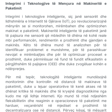
Integrimi i Teknologjive të Mençura në Makineritë e
Paketimit
Integrimi i teknologjive inteligjente, siç janë sensorët dhe
lidhshmëria e Internetit të Gjërave (IoT), po revolucionarizojnë
mënyrën se si monitorohen, mirëmbahen dhe optimizohen
makinat e paketimit. Makineritë inteligjente të paketimit janë
të pajisura me sensorë që mbledhin të dhëna në kohë reale
mbi performancën, rendimentin e prodhimit dhe gjendjen e
makinës. Këto të dhëna mund të analizohen për të
identifikuar problemet e mundshme, për të parashikuar
nevojat e mirëmbajtjes dhe për të optimizuar proceset e
prodhimit, duke përmirësuar në fund të fundit efikasitetin e
përgjithshëm të pajisjeve (OEE) dhe duke zvogëluar kohën e
ndërprerjes.
Për më tepër, teknologjitë inteligjente mundësojnë
monitorimin dhe kontrollin në distancë të makinave të
paketimit, duke u lejuar operatorëve të kenë akses në të
dhënat kritike të makinës dhe të kryejnë diagnostikime nga
kudo me një lidhje interneti. Kjo mund të rrisë ndjeshëm
fleksibilitetin dhe reagimin e operacioneve të paketimit me
harduer, veçanërisht në mjediset e prodhimit të
decentralizuara ose në distancë. Përveç kësaj, të mësuarit