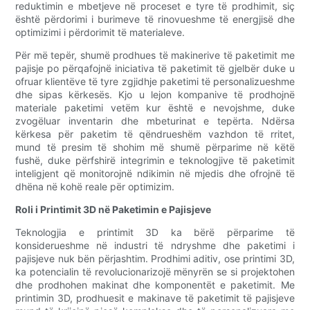
reduktimin e mbetjeve në proceset e tyre të prodhimit, siç
është përdorimi i burimeve të rinovueshme të energjisë dhe
optimizimi i përdorimit të materialeve.
Për më tepër, shumë prodhues të makinerive të paketimit me
pajisje po përqafojnë iniciativa të paketimit të gjelbër duke u
ofruar klientëve të tyre zgjidhje paketimi të personalizueshme
dhe sipas kërkesës. Kjo u lejon kompanive të prodhojnë
materiale paketimi vetëm kur është e nevojshme, duke
zvogëluar inventarin dhe mbeturinat e tepërta. Ndërsa
kërkesa për paketim të qëndrueshëm vazhdon të rritet,
mund të presim të shohim më shumë përparime në këtë
fushë, duke përfshirë integrimin e teknologjive të paketimit
inteligjent që monitorojnë ndikimin në mjedis dhe ofrojnë të
dhëna në kohë reale për optimizim.
Roli i Printimit 3D në Paketimin e Pajisjeve
Teknologjia e printimit 3D ka bërë përparime të
konsiderueshme në industri të ndryshme dhe paketimi i
pajisjeve nuk bën përjashtim. Prodhimi aditiv, ose printimi 3D,
ka potencialin të revolucionarizojë mënyrën se si projektohen
dhe prodhohen makinat dhe komponentët e paketimit. Me
printimin 3D, prodhuesit e makinave të paketimit të pajisjeve