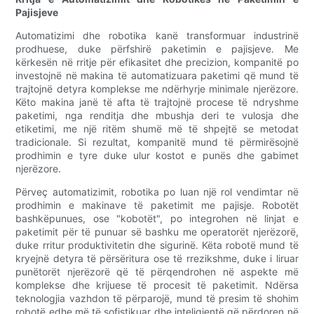
Pajisjeve
Automatizimi dhe robotika kanë transformuar industrinë
prodhuese, duke përfshirë paketimin e pajisjeve. Me
kërkesën në rritje për efikasitet dhe precizion, kompanitë po
investojnë në makina të automatizuara paketimi që mund të
trajtojnë detyra komplekse me ndërhyrje minimale njerëzore.
Këto makina janë të afta të trajtojnë procese të ndryshme
paketimi, nga renditja dhe mbushja deri te vulosja dhe
etiketimi, me një ritëm shumë më të shpejtë se metodat
tradicionale. Si rezultat, kompanitë mund të përmirësojnë
prodhimin e tyre duke ulur kostot e punës dhe gabimet
njerëzore.
Përveç automatizimit, robotika po luan një rol vendimtar në
prodhimin e makinave të paketimit me pajisje. Robotët
bashkëpunues, ose "kobotët", po integrohen në linjat e
paketimit për të punuar së bashku me operatorët njerëzorë,
duke rritur produktivitetin dhe sigurinë. Këta robotë mund të
kryejnë detyra të përsëritura ose të rrezikshme, duke i liruar
punëtorët njerëzorë që të përqendrohen në aspekte më
komplekse dhe krijuese të procesit të paketimit. Ndërsa
teknologjia vazhdon të përparojë, mund të presim të shohim
robotë edhe më të sofistikuar dhe inteligjentë që përdoren në