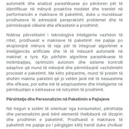
automatik dhe analizat parashikuese po përdoren për të
identifikuar në mënyrë proaktive modelet dhe trendet në
performancën e makinave të paketimit, duke u mundësuar
prodhuesve të adresojnë paraprakisht problemet dhe të
përmirësojnë cilësinë dhe efikasitetin e prodhimit.
Ndërsa përvetësimi i teknologjive inteligjente vazhdon të
rritet, prodhuesit e makinave të paketimit me pajisje po
eksplorojnë mënyra të reja për të integruar algoritmet e
inteligjencës artificiale dhe të të mësuarit automatik në
makinat e tyre. Kjo përfshin algoritme parashikuese të
mirëmbajtjes, optimizim autonom dhe sisteme kontrolli
adaptive që mund të mësojnë dhe përmirësojnë vazhdimisht
proceset e paketimit. Me këto përparime, mund të presim të
shohim makina paketimi që jo vetëm janë më të besueshme
dhe efikase, por edhe më të adaptueshme dhe inteligjente në
përmbushjen e kërkesave në ndryshim të prodhimit.
Përshtatje dhe Personalizim në Paketimin e Pajisjeve
Në tregun e sotëm të orientuar nga konsumatori, përshtatja
dhe personalizimi janë bërë elementë thelbësorë në dizajnin
dhe prodhimin e paketimit. Prodhuesit e makinave të
paketimit me pajisje po i përgjigjen këtij trendi duke zhvilluar