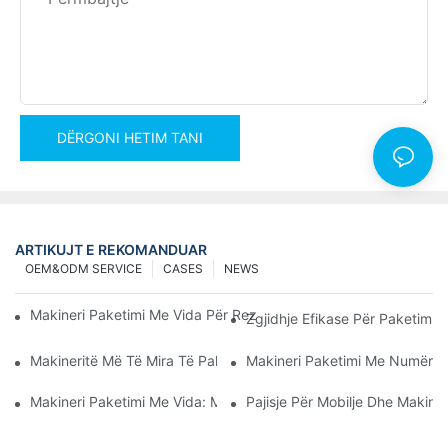
DËRGONI HETIM TANI
ARTIKUJT E REKOMANDUAR
OEM&ODM SERVICE
CASES
NEWS
Makineri Paketimi Me Vida Për Rezultate Të Besueshme Dhe Të
Zgjidhje Efikase Për Paketimin
Makineritë Më Të Mira Të Paketimit Të Pajisjeve Për Kontroll Të
Makineri Paketimi Me Numërues
Makineri Paketimi Me Vida: Mjeti Përfundimtar Për Paketim Efik
Pajisje Për Mobilje Dhe Makina 