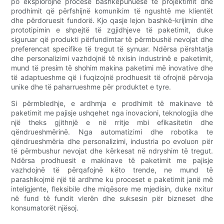
po eksplorojnë procese bashkëpunuese të projektimit dhe
prodhimit që përfshijnë komunikim të ngushtë me klientët
dhe përdoruesit fundorë. Kjo qasje lejon bashkë-krijimin dhe
prototipimin e shpejtë të zgjidhjeve të paketimit, duke
siguruar që produkti përfundimtar të përmbushë nevojat dhe
preferencat specifike të tregut të synuar. Ndërsa përshtatja
dhe personalizimi vazhdojnë të nxisin industrinë e paketimit,
mund të presim të shohim makina paketimi më inovative dhe
të adaptueshme që i fuqizojnë prodhuesit të ofrojnë përvoja
unike dhe të paharrueshme për produktet e tyre.
Si përmbledhje, e ardhmja e prodhimit të makinave të
paketimit me pajisje ushqehet nga inovacioni, teknologjia dhe
një theks gjithnjë e në rritje mbi efikasitetin dhe
qëndrueshmërinë. Nga automatizimi dhe robotika te
qëndrueshmëria dhe personalizimi, industria po evoluon për
të përmbushur nevojat dhe kërkesat në ndryshim të tregut.
Ndërsa prodhuesit e makinave të paketimit me pajisje
vazhdojnë të përqafojnë këto trende, ne mund të
parashikojmë një të ardhme ku proceset e paketimit janë më
inteligjente, fleksibile dhe miqësore me mjedisin, duke nxitur
në fund të fundit vlerën dhe suksesin për bizneset dhe
konsumatorët njësoj.