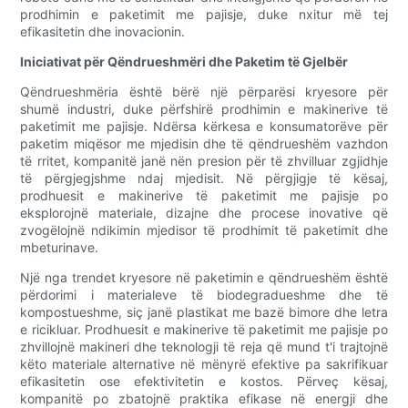
prodhimin e paketimit me pajisje, duke nxitur më tej
efikasitetin dhe inovacionin.
Iniciativat për Qëndrueshmëri dhe Paketim të Gjelbër
Qëndrueshmëria është bërë një përparësi kryesore për
shumë industri, duke përfshirë prodhimin e makinerive të
paketimit me pajisje. Ndërsa kërkesa e konsumatorëve për
paketim miqësor me mjedisin dhe të qëndrueshëm vazhdon
të rritet, kompanitë janë nën presion për të zhvilluar zgjidhje
të përgjegjshme ndaj mjedisit. Në përgjigje të kësaj,
prodhuesit e makinerive të paketimit me pajisje po
eksplorojnë materiale, dizajne dhe procese inovative që
zvogëlojnë ndikimin mjedisor të prodhimit të paketimit dhe
mbeturinave.
Një nga trendet kryesore në paketimin e qëndrueshëm është
përdorimi i materialeve të biodegradueshme dhe të
kompostueshme, siç janë plastikat me bazë bimore dhe letra
e ricikluar. Prodhuesit e makinerive të paketimit me pajisje po
zhvillojnë makineri dhe teknologji të reja që mund t'i trajtojnë
këto materiale alternative në mënyrë efektive pa sakrifikuar
efikasitetin ose efektivitetin e kostos. Përveç kësaj,
kompanitë po zbatojnë praktika efikase në energji dhe