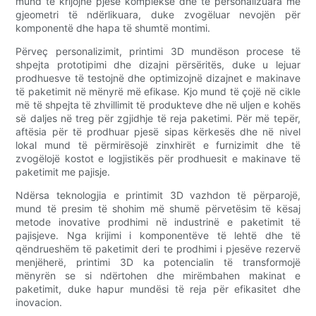
mund të krijojnë pjesë komplekse dhe të personalizuara me
gjeometri të ndërlikuara, duke zvogëluar nevojën për
komponentë dhe hapa të shumtë montimi.
Përveç personalizimit, printimi 3D mundëson procese të
shpejta prototipimi dhe dizajni përsëritës, duke u lejuar
prodhuesve të testojnë dhe optimizojnë dizajnet e makinave
të paketimit në mënyrë më efikase. Kjo mund të çojë në cikle
më të shpejta të zhvillimit të produkteve dhe në uljen e kohës
së daljes në treg për zgjidhje të reja paketimi. Për më tepër,
aftësia për të prodhuar pjesë sipas kërkesës dhe në nivel
lokal mund të përmirësojë zinxhirët e furnizimit dhe të
zvogëlojë kostot e logjistikës për prodhuesit e makinave të
paketimit me pajisje.
Ndërsa teknologjia e printimit 3D vazhdon të përparojë,
mund të presim të shohim më shumë përvetësim të kësaj
metode inovative prodhimi në industrinë e paketimit të
pajisjeve. Nga krijimi i komponentëve të lehtë dhe të
qëndrueshëm të paketimit deri te prodhimi i pjesëve rezervë
menjëherë, printimi 3D ka potencialin të transformojë
mënyrën se si ndërtohen dhe mirëmbahen makinat e
paketimit, duke hapur mundësi të reja për efikasitet dhe
inovacion.