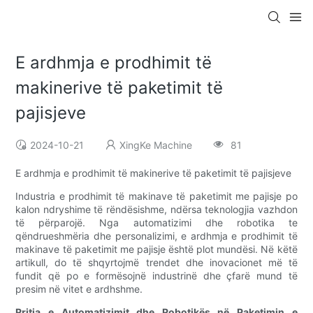
E ardhmja e prodhimit të
makinerive të paketimit të
pajisjeve
2024-10-21
XingKe Machine
81
E ardhmja e prodhimit të makinerive të paketimit të pajisjeve
Industria e prodhimit të makinave të paketimit me pajisje po
kalon ndryshime të rëndësishme, ndërsa teknologjia vazhdon
të përparojë. Nga automatizimi dhe robotika te
qëndrueshmëria dhe personalizimi, e ardhmja e prodhimit të
makinave të paketimit me pajisje është plot mundësi. Në këtë
artikull, do të shqyrtojmë trendet dhe inovacionet më të
fundit që po e formësojnë industrinë dhe çfarë mund të
presim në vitet e ardhshme.
Rritja e Automatizimit dhe Robotikës në Paketimin e