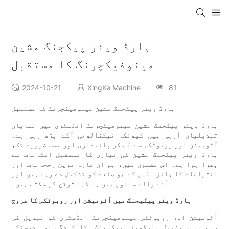
ہارڈ ویئر پیکجنگ مشین
مینوفیکچرنگ کا مستقبل
2024-10-21
XingKe Machine
81
ہارڈ ویئر پیکجنگ مشین مینوفیکچرنگ کا مستقبل
ہارڈ ویئر پیکجنگ مشین مینوفیکچرنگ انڈسٹری میں نمایاں
تبدیلیاں آرہی ہیں کیونکہ ٹیکنالوجی آگے بڑھ رہی ہے۔
آٹومیشن اور روبوٹکس سے لے کر پائیداری اور حسب ضرورت تک،
ہارڈ ویئر پیکجنگ مشین کی تیاری کا مستقبل امکانات سے
بھرا ہوا ہے۔ اس مضمون میں، ہم ان تازہ ترین رجحانات اور
اختراعات کا جائزہ لیں گے جو صنعت کو تشکیل دے رہے ہیں اور
آنے والے سالوں میں ہم کیا توقع کر سکتے ہیں۔
ہارڈ ویئر پیکیجنگ میں آٹومیشن اور روبوٹکس کا عروج
آٹومیشن اور روبوٹکس مینوفیکچرنگ انڈسٹری کو تبدیل کر
رہے ہیں، بشمول ہارڈویئر پیکیجنگ۔ کارکردگی اور درستگی