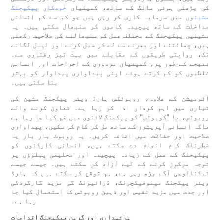
کی بڑھتی ہوئی مانگ کے ساتھ، کمپنیاں
خودکار پیکیجنگ
مشین
وں میں سرمایہ کاری کر رہی ہیں جو کم سے کم انسانی
مداخلت کے ساتھ پیچیدہ کاموں کو سنبھال سکتی ہیں۔ یہ
مشینیں پیکیجنگ کے مختلف عمل کو سنبھالنے کی صلاحیت رکھتی
ہیں، چھانٹنے اور بھرنے سے لے کر سیل کرنے اور لیبل لگانے
تک، روایتی طریقوں کے مقابلے میں بہت تیز رفتاری سے۔
نتیجے کے طور پر، کمپنیاں مزدوری کے اخراجات اور انسانی
غلطیوں کو کم کرتے ہوئے اپنی پیداواری پیداوار کو بہتر
بنا سکتی ہیں۔
آٹومیشن کے علاوہ، روبوٹکس ہارڈ ویئر پیکجنگ مشین کی
تیاری میں اہم کردار ادا کر رہا ہے۔ تعاون کرنے والے
روبوٹس، یا "کوبوٹس" کو پیکجنگ لائنوں میں ضم کیا جا رہا ہے
تاکہ انسانی آپریٹرز کے ساتھ مل کر کام کر سکیں، پیداواری
صلاحیت اور حفاظت میں اضافہ کریں۔ یہ روبوٹ بار بار یا
خطرناک کام انجام دے سکتے ہیں، انسانی کارکنوں کو
پیکیجنگ کے عمل کے زیادہ پیچیدہ اور تخلیقی پہلوؤں پر
توجہ مرکوز کرنے کے لیے آزاد کر سکتے ہیں۔ جیسے جیسے
ٹیکنالوجی آگے بڑھ رہی ہے، ہم توقع کر سکتے ہیں کہ ہارڈ
ویئر پیکجنگ مینوفیکچرنگ، ڈرائیونگ کی مزید کارکردگی
اور جدت میں مزید نفیس اور ذہین روبوٹس کا استعمال کیا جا
رہا ہے۔
پائیداری اور گرین پیکیجنگ اقدامات