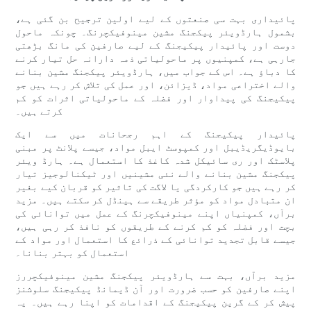
پائیداری بہت سی صنعتوں کے لیے اولین ترجیح بن گئی ہے،
بشمول ہارڈویئر پیکجنگ مشین مینوفیکچرنگ۔ چونکہ ماحول
دوست اور پائیدار پیکیجنگ کے لیے صارفین کی مانگ بڑھتی
جارہی ہے، کمپنیوں پر ماحولیاتی ذمہ دارانہ حل تیار کرنے
کا دباؤ ہے۔ اس کے جواب میں، ہارڈویئر پیکجنگ مشین بنانے
والے اختراعی مواد، ڈیزائن، اور عمل کی تلاش کر رہے ہیں جو
پیکیجنگ کی پیداوار اور فضلہ کے ماحولیاتی اثرات کو کم
کرتے ہیں۔
پائیدار پیکیجنگ کے اہم رجحانات میں سے ایک
بایوڈیگریڈیبل اور کمپوسٹ ایبل مواد، جیسے پلانٹ پر مبنی
پلاسٹک اور ری سائیکل شدہ کاغذ کا استعمال ہے۔ ہارڈ ویئر
پیکجنگ مشین بنانے والے نئی مشینیں اور ٹیکنالوجیز تیار
کر رہے ہیں جو کارکردگی یا لاگت کی تاثیر کو قربان کیے بغیر
ان متبادل مواد کو مؤثر طریقے سے ہینڈل کر سکتے ہیں۔ مزید
برآں، کمپنیاں اپنے مینوفیکچرنگ کے عمل میں توانائی کی
بچت اور فضلہ کو کم کرنے کے طریقوں کو نافذ کر رہی ہیں،
جیسے قابل تجدید توانائی کے ذرائع کا استعمال اور مواد کے
استعمال کو بہتر بنانا۔
مزید برآں، بہت سے ہارڈویئر پیکجنگ مشین مینوفیکچررز
اپنے صارفین کو حسب ضرورت اور آن ڈیمانڈ پیکیجنگ سلوشنز
پیش کر کے گرین پیکیجنگ کے اقدامات کو اپنا رہے ہیں۔ یہ