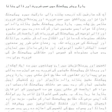
ہارڈ ویئر پیکجنگ میں حسب ضرورت اور ذاتی بنانا
آج کے صارفین کے ذریعے چلنے والی مارکیٹ میں، پیکیجنگ
ڈیزائن اور پروڈکشن میں حسب ضرورت اور پرسنلائزیشن ضروری
عناصر بن چکے ہیں۔ ہارڈ ویئر پیکجنگ مشین بنانے والے اس
رجحان کا جواب ایسی مشینیں تیار کر کے دے رہے ہیں جو متنوع
اور ذاتی نوعیت کی پیکیجنگ کی ضروریات کو ایڈجسٹ کر سکیں،
مختلف مصنوعات کے سائز اور اشکال سے لے کر منفرد برانڈنگ
اور لیبلنگ کی ضروریات تک۔ یہ رجحان خاص طور پر صنعتوں
جیسے الیکٹرانکس، آٹوموٹو، اور صارفی سامان میں نمایاں
ہے، جہاں مصنوعات کو خصوصی اور حفاظتی پیکیجنگ حل کی
ضرورت ہوتی ہے۔
تخصیص اور پرسنلائزیشن میں اہم چیلنجوں میں سے ایک لچکدار
اور ورسٹائل پیکیجنگ مشینوں کی ضرورت ہے جو تیزی سے بدلتی
ہوئی پیداواری تقاضوں کے مطابق ڈھل سکتی ہیں۔ ہارڈ ویئر
پیکجنگ مشین بنانے والے ماڈیولر اور ری کنفیگر ایبل
مشینیں تیار کر رہے ہیں جو مختلف پیکیجنگ فارمیٹس اور
مواد کو ایڈجسٹ کر سکتی ہیں، جس سے کمپنیوں کو اس قابل
بنایا جا رہا ہے کہ وہ بغیر کسی خاص ڈاؤن ٹائم یا ری ٹولنگ
کے اپنی مرضی کے مطابق پیکیجنگ تیار کر سکیں۔ مزید برآں،
ڈیجیٹل پرنٹنگ اور فنشنگ ٹیکنالوجیز میں پیشرفت آن
ڈیمانڈ اور چھوٹے بیچ کی تخصیص کی اجازت دے رہی ہے، جس سے