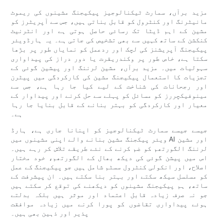
مزید برآں، سمارٹ ٹیکنالوجیز پیکیجنگ مشینوں کی ریموٹ
مانیٹرنگ اور کنٹرول کو قابل بناتی ہیں، جس سے آپریٹرز کو
مشین کے اہم ڈیٹا تک رسائی حاصل ہوتی ہے اور انٹرنیٹ
کنکشن کے ساتھ کہیں سے بھی تشخیص کی جاتی ہے۔ یہ ہارڈویئر
پیکیجنگ آپریشنز کی لچک اور ردعمل کو نمایاں طور پر بڑھا
سکتا ہے، خاص طور پر وکندریقرت یا دور دراز کی پیداواری
سہولیات میں۔ مزید برآں، مشین لرننگ اور پیشین گوئی کے
تجزیات کا استعمال پیکیجنگ مشین کی کارکردگی میں پیٹرن
اور رجحانات کی شناخت کے لیے کیا جا رہا ہے، جس سے
مینوفیکچررز کو مسائل کو پہلے سے حل کرنے اور پیداوار کے
معیار اور کارکردگی کو بہتر بنانے کے قابل بنایا جا رہا
ہے۔
جیسے جیسے سمارٹ ٹیکنالوجیز کو اپنانا جاری ہے، ہارڈ
ویئر پیکجنگ مشین بنانے والے اپنی مشینوں میں AI اور مشین
لرننگ الگورتھم کو ضم کرنے کے نئے طریقے تلاش کر رہے ہیں۔
اس میں پیشن گوئی کی دیکھ بھال کے الگورتھم، خود مختار
اصلاح، اور انکولی کنٹرول سسٹم شامل ہیں جو پیکیجنگ کے عمل
کو مسلسل سیکھ سکتے اور بہتر بنا سکتے ہیں۔ ان پیشرفت کے
ساتھ، ہم پیکیجنگ مشینوں کو دیکھنے کی توقع کر سکتے ہیں
جو نہ صرف زیادہ قابل اعتماد اور موثر ہیں بلکہ بدلتے
ہوئے پیداواری تقاضوں کو پورا کرنے میں زیادہ موافقت
پذیر اور ذہین بھی ہیں۔