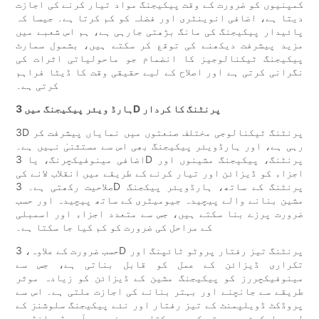
کمپنیوں کو ضرورت کے وقت پیکیجنگ مواد تیار کرنے کی اجازت
دیتا ہے، اضافی انوینٹری اور فضلہ کو کم کرتا ہے۔ جیسا کہ
پائیدار پیکیجنگ کی مانگ بڑھتی جارہی ہے، ہم اس شعبے میں
مزید پیشرفت دیکھنے کی توقع کر سکتے ہیں، بشمول سمارٹ
پیکیجنگ ٹیکنالوجیز کا انضمام جو ماحولیاتی اثرات کی
نگرانی کرتی ہے اور اصلاح کے لیے حقیقی وقت کا ڈیٹا فراہم
کرتی ہے۔
ہارڈ ویئر پیکیجنگ میں 3D پرنٹنگ کا کردار
3D پرنٹنگ ٹیکنالوجی مختلف صنعتوں میں نمایاں پیشرفت کر
رہی ہے، اور ہارڈویئر پیکیجنگ بھی اس سے مستثنیٰ نہیں ہے۔
اضافی مینوفیکچرنگ، یا 3D پرنٹنگ، پیکیجنگ مشینوں اور
اجزاء کو ڈیزائن اور تیار کرنے کے طریقے میں انقلاب لانے کی
صلاحیت رکھتی ہے۔ 3D پرنٹنگ کے ساتھ، ہارڈویئر پیکجنگ
مشین بنانے والے پیچیدہ جیومیٹری کے ساتھ پیچیدہ اور حسب
ضرورت پرزے بنا سکتے ہیں، جس سے متعدد اجزاء اور اسمبلی
کے مراحل کی ضرورت کو کم کیا جا سکتا ہے۔
حسب ضرورت کے علاوہ، 3D پرنٹنگ تیز رفتار پروٹو ٹائپنگ اور
تکراری ڈیزائن کے عمل کو قابل بناتی ہے، جس سے
مینوفیکچررز کو پیکیجنگ مشین کے ڈیزائن کو زیادہ موثر
طریقے سے جانچنے اور بہتر بنانے کی اجازت ملتی ہے۔ اس سے
پروڈکٹ ڈویلپمنٹ کے تیز رفتار اور نئے پیکیجنگ سلوشنز کے
لیے مارکیٹ میں وقت کم ہو سکتا ہے۔ مزید برآں، ڈیمانڈ پر