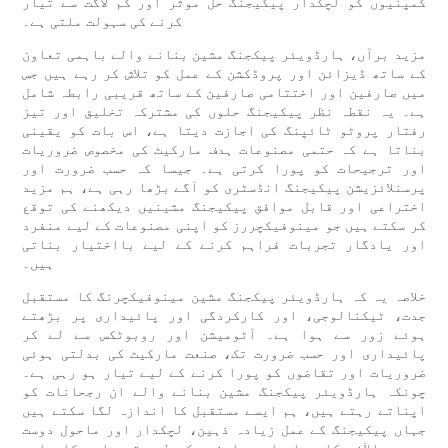
کمپنیوں کو لچکدار پیکیجنگ حل موثر اور کم لاگت سے تیار
کرنے کی سہولت ملتی ہے۔
مزید برآں، ہارڈویئر پیکجنگ مشین بنانے والے باہمی تعاون
کے ساتھ ڈیزائن اور پروڈکشن کے عمل کو تلاش کر رہے ہیں جس
میں صارفین اور اختتامی صارفین کے ساتھ قریبی رابطہ شامل
ہے۔ یہ نقطہ نظر پیکیجنگ حلوں کی مشترکہ تخلیق اور تیز
رفتار پروٹو ٹائپنگ کی اجازت دیتا ہے، اس بات کو یقینی
بناتا ہے کہ حتمی مصنوعات ہدف مارکیٹ کی مخصوص ضروریات
اور ترجیحات کو پورا کرتی ہے۔ جیسا کہ حسب ضرورت اور
پرسنلائزیشن پیکیجنگ انڈسٹری کو آگے بڑھا رہی ہے، ہم مزید
اختراعی اور قابل موافق پیکیجنگ مشینیں دیکھنے کی توقع
کر سکتے ہیں جو مینوفیکچررز کو اپنی مصنوعات کے لیے منفرد
اور یادگار تجربات فراہم کرنے کے لیے بااختیار بناتی
ہیں۔
خلاصہ یہ کہ ہارڈویئر پیکجنگ مشین مینوفیکچرنگ کا مستقبل
جدت، ٹیکنالوجی، اور کارکردگی اور پائیداری پر بڑھتے
ہوئے زور سے ہوا ہے۔ آٹومیشن اور روبوٹکس سے لے کر
پائیداری اور حسب ضرورت تک، صنعت مارکیٹ کی بدلتی ہوئی
ضروریات اور تقاضوں کو پورا کرنے کے لیے تیار ہو رہی ہے۔
چونکہ ہارڈویئر پیکجنگ مشین بنانے والے ان رجحانات کو
اپناتے رہتے ہیں، ہم ایسے مستقبل کا اندازہ لگا سکتے ہیں
جہاں پیکیجنگ کے عمل زیادہ ذہین، لچکدار اور ماحول دوست
ہوں، بالآخر کاروبار اور صارفین کے لیے قدر اور کامیابی