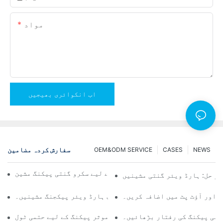
مواد
اب انکوائری بھیجیں
سفارش کردہ مضامین
OEM&ODM SERVICE
CASES
NEWS
قابل اعتماد اور تیز نتائج کے لیے سکرو گنتی پیکنگ مشین
ثر حل: ہارڈ ویئر گنتی مشینیں
ں اور آؤٹ پٹ میں اضافہ کریں۔
مسلسل کوالٹی کنٹرول کے لیے ٹاپ ہارڈ ویئر پیکجنگ مشینیں۔
پنی پیکنگ کی رفتار بڑھائیں۔
سکرو گنتی پیکنگ مشینیں: موثر پیکنگ کے لیے حتمی ٹول