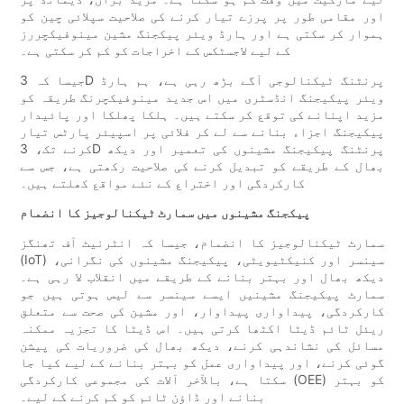
اور مقامی طور پر پرزے تیار کرنے کی صلاحیت سپلائی چین کو
ہموار کر سکتی ہے اور ہارڈ ویئر پیکجنگ مشین مینوفیکچررز
کے لیے لاجسٹکس کے اخراجات کو کم کر سکتی ہے۔
جیسا کہ 3D پرنٹنگ ٹیکنالوجی آگے بڑھ رہی ہے، ہم ہارڈ
ویئر پیکیجنگ انڈسٹری میں اس جدید مینوفیکچرنگ طریقہ کو
مزید اپنانے کی توقع کر سکتے ہیں۔ ہلکا پھلکا اور پائیدار
پیکیجنگ اجزاء بنانے سے لے کر فلائی پر اسپیئر پارٹس تیار
کرنے تک، 3D پرنٹنگ پیکیجنگ مشینوں کی تعمیر اور دیکھ
بھال کے طریقے کو تبدیل کرنے کی صلاحیت رکھتی ہے، جس سے
کارکردگی اور اختراع کے نئے مواقع کھلتے ہیں۔
پیکجنگ مشینوں میں سمارٹ ٹیکنالوجیز کا انضمام
سمارٹ ٹیکنالوجیز کا انضمام، جیسا کہ انٹرنیٹ آف تھنگز
(IoT) سینسر اور کنیکٹیویٹی، پیکیجنگ مشینوں کی نگرانی،
دیکھ بھال اور بہتر بنانے کے طریقے میں انقلاب لا رہی ہے۔
سمارٹ پیکیجنگ مشینیں ایسے سینسر سے لیس ہوتی ہیں جو
کارکردگی، پیداواری پیداوار، اور مشین کی صحت سے متعلق
ریئل ٹائم ڈیٹا اکٹھا کرتی ہیں۔ اس ڈیٹا کا تجزیہ ممکنہ
مسائل کی نشاندہی کرنے، دیکھ بھال کی ضروریات کی پیشن
گوئی کرنے، اور پیداواری عمل کو بہتر بنانے کے لیے کیا جا
سکتا ہے، بالآخر آلات کی مجموعی کارکردگی (OEE) کو بہتر
بنانے اور ڈاؤن ٹائم کو کم کرنے کے لیے۔