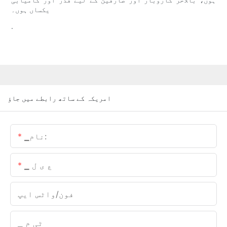
یکساں ہوں۔
.
امریکہ کے ساتھ رابطے میں جاؤ
▁نام:
▁ ع ی ل
فون/واٹس ایپ
▁ ٹی م