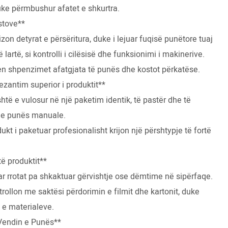
ke përmbushur afatet e shkurtra.
stove**
on detyrat e përsëritura, duke i lejuar fuqisë punëtore tuaj
lartë, si kontrolli i cilësisë dhe funksionimi i makinerive.
en shpenzimet afatgjata të punës dhe kostot përkatëse.
antim superior i produktit**
htë e vulosur në një paketim identik, të pastër dhe të
 e punës manuale.
ukt i paketuar profesionalisht krijon një përshtypje të fortë
ë produktit**
jtuar rrotat pa shkaktuar gërvishtje ose dëmtime në sipërfaqe.
trollon me saktësi përdorimin e filmit dhe kartonit, duke
 e materialeve.
 Vendin e Punës**