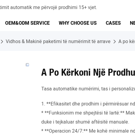
timit automatik me përvojë prodhimi 15+ vjet.
OEM&ODM SERVICE
WHY CHOOSE US
CASES
N
Vidhos & Makinë paketimi të numërimit të arrave
A po kë
A Po Kërkoni Një Prodh
Tasa automatike numërimi, tas i personaliz
1. **Efikasitet dhe prodhim i përmirësuar 
* **Funksionim me shpejtësi të lartë:** Maki
duke i tejkaluar shumë aftësitë manuale.
* **Operacion 24/7:** Me kohë minimale nd