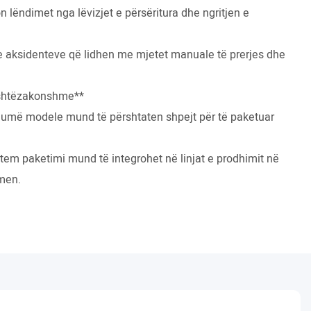
n lëndimet nga lëvizjet e përsëritura dhe ngritjen e
 e aksidenteve që lidhen me mjetet manuale të prerjes dhe
jashtëzakonshme**
humë modele mund të përshtaten shpejt për të paketuar
stem paketimi mund të integrohet në linjat e prodhimit në
hmen.