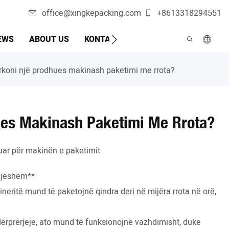
office@xingkepacking.com
+8613318294551
EWS
ABOUT US
KONTAKTO
MAKINË AUTOMATIKE 
rkoni një prodhues makinash paketimi me rrota?
ues Makinash Paketimi Me Rrota?
uar për makinën e paketimit
ndjeshëm**
neritë mund të paketojnë qindra deri në mijëra rrota në orë,
ërprerjeje, ato mund të funksionojnë vazhdimisht, duke