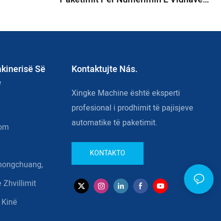
Makinë E Paketimit Të Pjesëve Të
Paketimit Të Arrave Të Vidhave
kinerisë Së
Kontaktujte Nás.
e
Xingke Machine është eksperti
profesional i prodhimit të pajisjeve
automatike të paketimit.
com
KONTAKTO
Zhongchuang,
 Zhvillimit
 Kinë