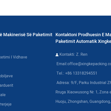
ë Makinerisë Së Paketimit
Kontaktoni Prodhuesin E Ma
Paketimit Automatik Xingk
Kontakti: Z. Ren
etimi I Vidhave
Email:
office@xingkepacking.
Tel.: +86 13318294551
obiljeve
Adresa:
9/F, Parku Industrial 
arduerit
Rruga Xiaowusong Nr. 1, Zona e
ale
Huoju, Zhongshan, Guangdong,
rerjeje