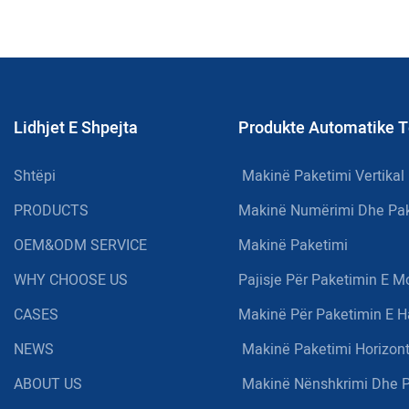
Besueshmëri
Paketimin
Lidhjet E Shpejta
Produkte Automatike T
Shtëpi
Makinë Paketimi Vertikal
PRODUCTS
Makinë Numërimi Dhe Pak
OEM&ODM SERVICE
Makinë Paketimi
WHY CHOOSE US
Pajisje Për Paketimin E M
CASES
Makinë Për Paketimin E H
NEWS
Makinë Paketimi Horizont
ABOUT US
Makinë Nënshkrimi Dhe P