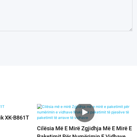
ik XK-B861T
Cilësia Më E Mirë Zgjidhja Më E Mirë E
Paketimit Për Numërimin E Vidhave