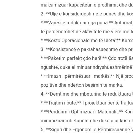
maksimizuar kapacitetin e prodhimit dhe du
2. **Ulje e konsiderueshme e punës dhe ko
* **Varësi e reduktuar nga puna:** Automatiz
të përqendrohet në aktivitete me vlerë më të 
* **Kosto Operacionale më të Ulëta:** Kurs
3. **Konsistencë e pakrahasueshme dhe prez
* **Paketim perfekt çdo herë:** Çdo rrotë ës
ngushtë, duke eliminuar ndryshueshmërinë
* **Imazh i përmirësuar i markës:** Një prod
pozitive dhe ndërton besimin te marka.
4. **Dëmtime dhe mbeturina të reduktuara t
* **Trajtim i butë:** I projektuar për të tra
* **Përdorim i Optimizuar i Materialit:** Kon
minimizuar mbeturinat dhe duke ulur kostot
5. **Siguri dhe Ergonomi e Përmirësuar në