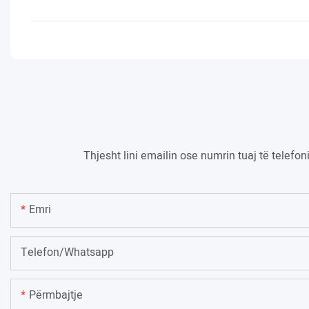
Thjesht lini emailin ose numrin tuaj të telefo
Emri
Telefon/whatsapp
Përmbajtje