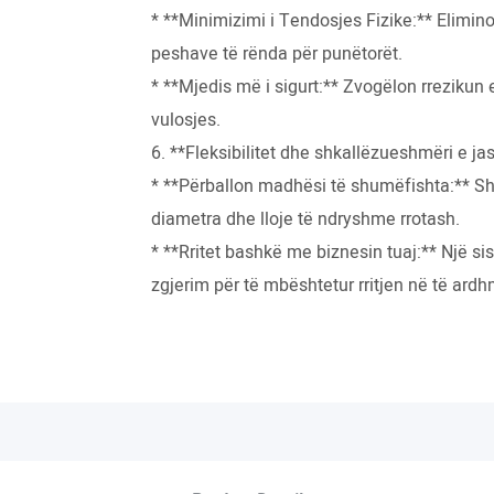
* **Minimizimi i Tendosjes Fizike:** Elimino
peshave të rënda për punëtorët.
* **Mjedis më i sigurt:** Zvogëlon rrezikun
vulosjes.
6. **Fleksibilitet dhe shkallëzueshmëri e 
* **Përballon madhësi të shumëfishta:** S
diametra dhe lloje të ndryshme rrotash.
* **Rritet bashkë me biznesin tuaj:** Një si
zgjerim për të mbështetur rritjen në të ard