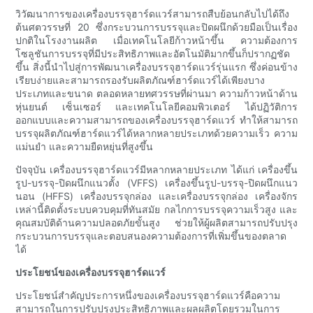
วิวัฒนาการของเครื่องบรรจุฮาร์ดแวร์สามารถสืบย้อนกลับไปได้ถึง
ต้นศตวรรษที่ 20 ซึ่งกระบวนการบรรจุและปิดผนึกด้วยมือเป็นเรื่อง
ปกติในโรงงานผลิต เมื่อเทคโนโลยีก้าวหน้าขึ้น ความต้องการ
โซลูชันการบรรจุที่มีประสิทธิภาพและอัตโนมัติมากขึ้นก็ปรากฏชัด
ขึ้น สิ่งนี้นำไปสู่การพัฒนาเครื่องบรรจุฮาร์ดแวร์รุ่นแรก ซึ่งค่อนข้าง
เรียบง่ายและสามารถรองรับผลิตภัณฑ์ฮาร์ดแวร์ได้เพียงบาง
ประเภทและขนาด ตลอดหลายทศวรรษที่ผ่านมา ความก้าวหน้าด้าน
หุ่นยนต์ เซ็นเซอร์ และเทคโนโลยีคอมพิวเตอร์ ได้ปฏิวัติการ
ออกแบบและความสามารถของเครื่องบรรจุฮาร์ดแวร์ ทำให้สามารถ
บรรจุผลิตภัณฑ์ฮาร์ดแวร์ได้หลากหลายประเภทด้วยความเร็ว ความ
แม่นยำ และความยืดหยุ่นที่สูงขึ้น
ปัจจุบัน เครื่องบรรจุฮาร์ดแวร์มีหลากหลายประเภท ได้แก่ เครื่องขึ้น
รูป-บรรจุ-ปิดผนึกแนวตั้ง (VFFS) เครื่องขึ้นรูป-บรรจุ-ปิดผนึกแนว
นอน (HFFS) เครื่องบรรจุกล่อง และเครื่องบรรจุกล่อง เครื่องจักร
เหล่านี้ติดตั้งระบบควบคุมที่ทันสมัย ​​กลไกการบรรจุความเร็วสูง และ
คุณสมบัติด้านความปลอดภัยขั้นสูง ช่วยให้ผู้ผลิตสามารถปรับปรุง
กระบวนการบรรจุและตอบสนองความต้องการที่เพิ่มขึ้นของตลาด
ได้
ประโยชน์ของเครื่องบรรจุฮาร์ดแวร์
ประโยชน์สำคัญประการหนึ่งของเครื่องบรรจุฮาร์ดแวร์คือความ
สามารถในการปรับปรุงประสิทธิภาพและผลผลิตโดยรวมในการ