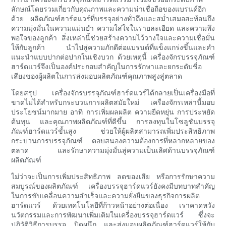
ลักษณ์โดยรวมเกี่ยวกับคุณภาพและความน่าเชื่อถือของแบรนด์อีก
ด้วย ผลิตภัณฑ์ฮาร์ดแวร์ที่บรรจุอย่างทั่วถึงและสม่ำเสมอสะท้อนถึง
ความมุ่งมั่นในความแม่นยำ ความใส่ใจในรายละเอียด และความพึง
พอใจของลูกค้า สิ่งเหล่านี้ช่วยสร้างความไว้วางใจและความเชื่อมั่น
ให้กับลูกค้า นำไปสู่ความภักดีต่อแบรนด์ที่แข็งแกร่งขึ้นและคำ
แนะนำแบบปากต่อปากในเชิงบวก ด้วยเหตุนี้ เครื่องจักรบรรจุภัณฑ์
ฮาร์ดแวร์จึงเป็นองค์ประกอบสำคัญในการรักษาและยกระดับชื่อ
เสียงของผู้ผลิตในการส่งมอบผลิตภัณฑ์คุณภาพสูงสู่ตลาด
โดยสรุป เครื่องจักรบรรจุภัณฑ์ฮาร์ดแวร์ได้กลายเป็นเครื่องมือที่
ขาดไม่ได้สำหรับกระบวนการผลิตสมัยใหม่ เครื่องจักรเหล่านี้มอบ
ประโยชน์มากมาย อาทิ การเพิ่มผลผลิต ความยืดหยุ่น การประหยัด
ต้นทุน และคุณภาพผลิตภัณฑ์ที่ดีขึ้น การลงทุนในโซลูชันบรรจุ
ภัณฑ์ฮาร์ดแวร์ขั้นสูง ช่วยให้ผู้ผลิตสามารถเพิ่มประสิทธิภาพ
กระบวนการบรรจุภัณฑ์ ตอบสนองความต้องการที่หลากหลายของ
ตลาด และรักษาความมุ่งมั่นสู่ความเป็นเลิศด้านบรรจุภัณฑ์
ผลิตภัณฑ์
ไม่ว่าจะเป็นการเพิ่มประสิทธิภาพ ลดของเสีย หรือการรักษาความ
สมบูรณ์ของผลิตภัณฑ์ เครื่องบรรจุฮาร์ดแวร์ยังคงมีบทบาทสำคัญ
ในการขับเคลื่อนความสำเร็จและความยั่งยืนของธุรกิจการผลิต
ฮาร์ดแวร์ ด้วยเทคโนโลยีที่ก้าวหน้าอย่างต่อเนื่อง เราคาดหวัง
นวัตกรรมและการพัฒนาเพิ่มเติมในเครื่องบรรจุฮาร์ดแวร์ ซึ่งจะ
ปฏิวัติวิธีการบรรจุ ปิดผนึก และส่งมอบผลิตภัณฑ์ฮาร์ดแวร์ให้กับ