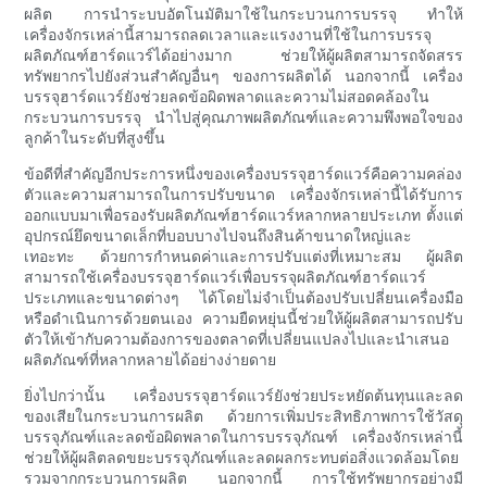
ผลิต การนำระบบอัตโนมัติมาใช้ในกระบวนการบรรจุ ทำให้
เครื่องจักรเหล่านี้สามารถลดเวลาและแรงงานที่ใช้ในการบรรจุ
ผลิตภัณฑ์ฮาร์ดแวร์ได้อย่างมาก ช่วยให้ผู้ผลิตสามารถจัดสรร
ทรัพยากรไปยังส่วนสำคัญอื่นๆ ของการผลิตได้ นอกจากนี้ เครื่อง
บรรจุฮาร์ดแวร์ยังช่วยลดข้อผิดพลาดและความไม่สอดคล้องใน
กระบวนการบรรจุ นำไปสู่คุณภาพผลิตภัณฑ์และความพึงพอใจของ
ลูกค้าในระดับที่สูงขึ้น
ข้อดีที่สำคัญอีกประการหนึ่งของเครื่องบรรจุฮาร์ดแวร์คือความคล่อง
ตัวและความสามารถในการปรับขนาด เครื่องจักรเหล่านี้ได้รับการ
ออกแบบมาเพื่อรองรับผลิตภัณฑ์ฮาร์ดแวร์หลากหลายประเภท ตั้งแต่
อุปกรณ์ยึดขนาดเล็กที่บอบบางไปจนถึงสินค้าขนาดใหญ่และ
เทอะทะ ด้วยการกำหนดค่าและการปรับแต่งที่เหมาะสม ผู้ผลิต
สามารถใช้เครื่องบรรจุฮาร์ดแวร์เพื่อบรรจุผลิตภัณฑ์ฮาร์ดแวร์
ประเภทและขนาดต่างๆ ได้โดยไม่จำเป็นต้องปรับเปลี่ยนเครื่องมือ
หรือดำเนินการด้วยตนเอง ความยืดหยุ่นนี้ช่วยให้ผู้ผลิตสามารถปรับ
ตัวให้เข้ากับความต้องการของตลาดที่เปลี่ยนแปลงไปและนำเสนอ
ผลิตภัณฑ์ที่หลากหลายได้อย่างง่ายดาย
ยิ่งไปกว่านั้น เครื่องบรรจุฮาร์ดแวร์ยังช่วยประหยัดต้นทุนและลด
ของเสียในกระบวนการผลิต ด้วยการเพิ่มประสิทธิภาพการใช้วัสดุ
บรรจุภัณฑ์และลดข้อผิดพลาดในการบรรจุภัณฑ์ เครื่องจักรเหล่านี้
ช่วยให้ผู้ผลิตลดขยะบรรจุภัณฑ์และลดผลกระทบต่อสิ่งแวดล้อมโดย
รวมจากกระบวนการผลิต นอกจากนี้ การใช้ทรัพยากรอย่างมี