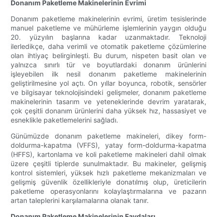
Donanım Paketleme Makinelerinin Evrimi
Donanım paketleme makinelerinin evrimi, üretim tesislerinde
manuel paketleme ve mühürleme işlemlerinin yaygın olduğu
20. yüzyılın başlarına kadar uzanmaktadır. Teknoloji
ilerledikçe, daha verimli ve otomatik paketleme çözümlerine
olan ihtiyaç belirginleşti. Bu durum, nispeten basit olan ve
yalnızca sınırlı tür ve boyutlardaki donanım ürünlerini
işleyebilen ilk nesil donanım paketleme makinelerinin
geliştirilmesine yol açtı. On yıllar boyunca, robotik, sensörler
ve bilgisayar teknolojisindeki gelişmeler, donanım paketleme
makinelerinin tasarım ve yeteneklerinde devrim yaratarak,
çok çeşitli donanım ürünlerini daha yüksek hız, hassasiyet ve
esneklikle paketlemelerini sağladı.
Günümüzde donanım paketleme makineleri, dikey form-
doldurma-kapatma (VFFS), yatay form-doldurma-kapatma
(HFFS), kartonlama ve koli paketleme makineleri dahil olmak
üzere çeşitli tiplerde sunulmaktadır. Bu makineler, gelişmiş
kontrol sistemleri, yüksek hızlı paketleme mekanizmaları ve
gelişmiş güvenlik özellikleriyle donatılmış olup, üreticilerin
paketleme operasyonlarını kolaylaştırmalarına ve pazarın
artan taleplerini karşılamalarına olanak tanır.
Donanım Paketleme Makinelerinin Faydaları