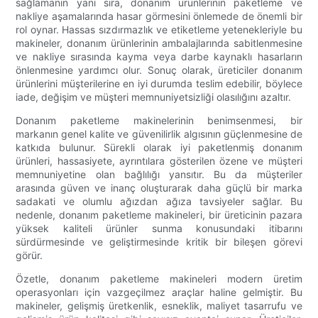
sağlamanın yanı sıra, donanım ürünlerinin paketleme ve
nakliye aşamalarında hasar görmesini önlemede de önemli bir
rol oynar. Hassas sızdırmazlık ve etiketleme yetenekleriyle bu
makineler, donanım ürünlerinin ambalajlarında sabitlenmesine
ve nakliye sırasında kayma veya darbe kaynaklı hasarların
önlenmesine yardımcı olur. Sonuç olarak, üreticiler donanım
ürünlerini müşterilerine en iyi durumda teslim edebilir, böylece
iade, değişim ve müşteri memnuniyetsizliği olasılığını azaltır.
Donanım paketleme makinelerinin benimsenmesi, bir
markanın genel kalite ve güvenilirlik algısının güçlenmesine de
katkıda bulunur. Sürekli olarak iyi paketlenmiş donanım
ürünleri, hassasiyete, ayrıntılara gösterilen özene ve müşteri
memnuniyetine olan bağlılığı yansıtır. Bu da müşteriler
arasında güven ve inanç oluşturarak daha güçlü bir marka
sadakati ve olumlu ağızdan ağıza tavsiyeler sağlar. Bu
nedenle, donanım paketleme makineleri, bir üreticinin pazara
yüksek kaliteli ürünler sunma konusundaki itibarını
sürdürmesinde ve geliştirmesinde kritik bir bileşen görevi
görür.
Özetle, donanım paketleme makineleri modern üretim
operasyonları için vazgeçilmez araçlar haline gelmiştir. Bu
makineler, gelişmiş üretkenlik, esneklik, maliyet tasarrufu ve