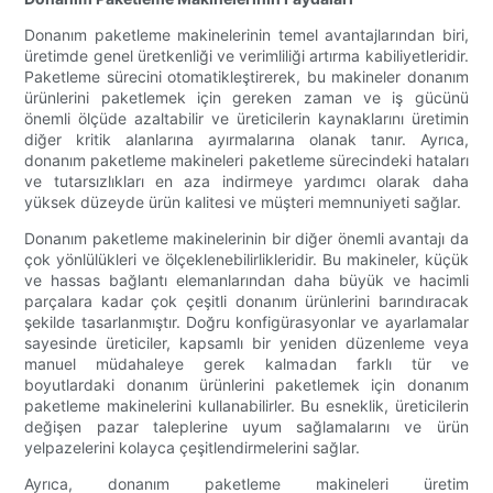
Donanım paketleme makinelerinin temel avantajlarından biri,
üretimde genel üretkenliği ve verimliliği artırma kabiliyetleridir.
Paketleme sürecini otomatikleştirerek, bu makineler donanım
ürünlerini paketlemek için gereken zaman ve iş gücünü
önemli ölçüde azaltabilir ve üreticilerin kaynaklarını üretimin
diğer kritik alanlarına ayırmalarına olanak tanır. Ayrıca,
donanım paketleme makineleri paketleme sürecindeki hataları
ve tutarsızlıkları en aza indirmeye yardımcı olarak daha
yüksek düzeyde ürün kalitesi ve müşteri memnuniyeti sağlar.
Donanım paketleme makinelerinin bir diğer önemli avantajı da
çok yönlülükleri ve ölçeklenebilirlikleridir. Bu makineler, küçük
ve hassas bağlantı elemanlarından daha büyük ve hacimli
parçalara kadar çok çeşitli donanım ürünlerini barındıracak
şekilde tasarlanmıştır. Doğru konfigürasyonlar ve ayarlamalar
sayesinde üreticiler, kapsamlı bir yeniden düzenleme veya
manuel müdahaleye gerek kalmadan farklı tür ve
boyutlardaki donanım ürünlerini paketlemek için donanım
paketleme makinelerini kullanabilirler. Bu esneklik, üreticilerin
değişen pazar taleplerine uyum sağlamalarını ve ürün
yelpazelerini kolayca çeşitlendirmelerini sağlar.
Ayrıca, donanım paketleme makineleri üretim