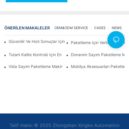
ÖNERILEN MAKALELER
OEM&ODM SERVICE
CASES
NEWS
Güvenilir Ve Hızlı Sonuçlar Için Vida Sayım Paketleme Makineleri
Paketleme Için Verimli Çözüml
Tutarlı Kalite Kontrolü Için En İyi Donanım Paketleme Makineleri
Donanım Sayım Paketleme Makinel
Vida Sayım Paketleme Makineleri: Verimli Paketleme İçin En İyi 
Mobilya Aksesuarları Paketleme 
Telif Hakkı © 2025 Zhongshan Xingke Automation