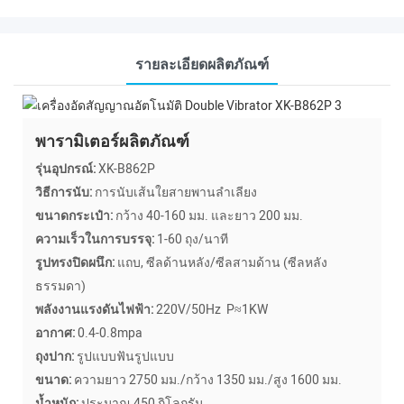
รายละเอียดผลิตภัณฑ์
พารามิเตอร์ผลิตภัณฑ์
รุ่นอุปกรณ์:
XK-B862P
วิธีการนับ:
การนับเส้นใยสายพานลำเลียง
ขนาดกระเป๋า:
กว้าง 40-160 มม. และยาว 200 มม.
ความเร็วในการบรรจุ:
1-60 ถุง/นาที
รูปทรงปิดผนึก:
แถบ, ซีลด้านหลัง/ซีลสามด้าน (ซีลหลัง
ธรรมดา)
พลังงานแรงดันไฟฟ้า:
220V/50Hz P≈1KW
อากาศ:
0.4-0.8mpa
ถุงปาก:
รูปแบบฟันรูปแบบ
ขนาด:
ความยาว 2750 มม./กว้าง 1350 มม./สูง 1600 มม.
น้ำหนัก:
ประมาณ 450 กิโลกรัม