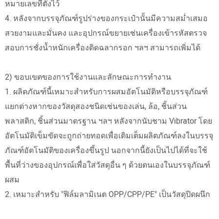
หมายเลขที่ตั้งไว้
4. หลังจากบรรจุภัณฑ์รูปร่างของกระเป๋านั้นมีความสม่ำเสมอ
สวยงามและมั่นคง และอุปกรณ์ขยายเช่นเครื่องเข้ารหัสตรวจ
สอบการชั่งน้ำหนักเครื่องติดฉลากรอก ฯลฯ สามารถเพิ่มได้
2) ขอบเขตของการใช้งานและลักษณะการทำงาน
1. ผลิตภัณฑ์นี้เหมาะสำหรับการผสมอัตโนมัติหรือบรรจุภัณฑ์
แยกต่างหากของวัสดุสองชนิดเช่นของเล่น, ล้อ, ชิ้นส่วน
พลาสติก, ชิ้นส่วนมาตรฐาน ฯลฯ หลังจากนับชาม Vibrator โดย
อัตโนมัติเข็มขัดจะถูกถ่ายทอดเพื่อเติมเต็มผลิตภัณฑ์ลงในบรรจุ
ภัณฑ์อัตโนมัติของเครื่องขึ้นรูป นอกจากนี้ยังเป็นไปได้ที่จะใช้
พื้นที่ว่างของอุปกรณ์เพื่อใส่วัสดุอื่น ๆ ด้วยตนเองในบรรจุภัณฑ์
ผสม
2. เหมาะสำหรับ "ฟิล์มลามิเนต OPP/CPP/PE" เป็นวัสดุปิดผนึก