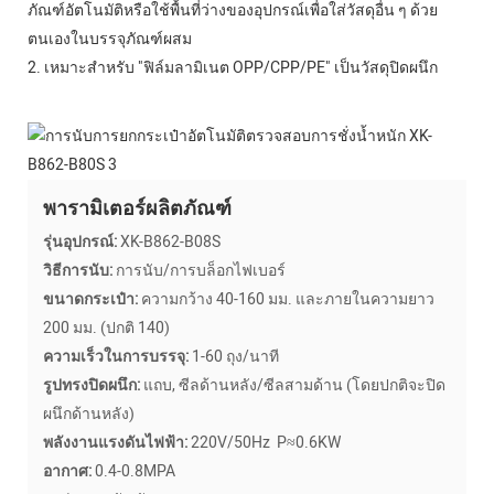
ภัณฑ์อัตโนมัติหรือใช้พื้นที่ว่างของอุปกรณ์เพื่อใส่วัสดุอื่น ๆ ด้วย
ตนเองในบรรจุภัณฑ์ผสม
2. เหมาะสำหรับ "ฟิล์มลามิเนต OPP/CPP/PE" เป็นวัสดุปิดผนึก
พารามิเตอร์ผลิตภัณฑ์
รุ่นอุปกรณ์:
XK-B862-B08S
วิธีการนับ:
การนับ/การบล็อกไฟเบอร์
ขนาดกระเป๋า:
ความกว้าง 40-160 มม. และภายในความยาว
200 มม. (ปกติ 140)
ความเร็วในการบรรจุ:
1-60 ถุง/นาที
รูปทรงปิดผนึก:
แถบ, ซีลด้านหลัง/ซีลสามด้าน (โดยปกติจะปิด
ผนึกด้านหลัง)
พลังงานแรงดันไฟฟ้า:
220V/50Hz P≈0.6KW
อากาศ:
0.4-0.8MPA