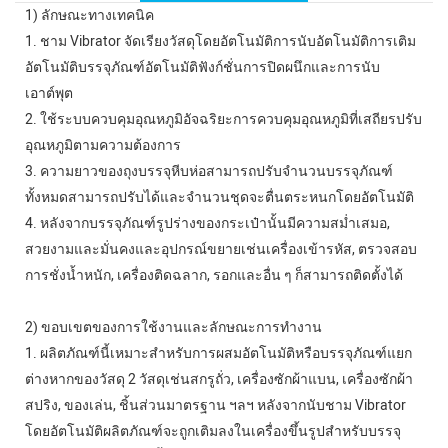
1) ลักษณะทางเทคนิค
1. ชาม Vibrator จัดเรียงวัสดุโดยอัตโนมัติการนับอัตโนมัติการเติม
อัตโนมัติบรรจุภัณฑ์อัตโนมัติฟังก์ชั่นการปิดผนึกและการนับ
เอาต์พุต
2. ใช้ระบบควบคุมอุณหภูมิอัจฉริยะการควบคุมอุณหภูมิที่เสถียรปรับ
อุณหภูมิตามความต้องการ
3. ความยาวของถุงบรรจุหีบห่อสามารถปรับจำนวนบรรจุภัณฑ์
ทั้งหมดสามารถปรับได้และจำนวนชุดจะตื่นตระหนกโดยอัตโนมัติ
4. หลังจากบรรจุภัณฑ์รูปร่างของกระเป๋านั้นมีความสม่ำเสมอ,
สวยงามและมั่นคงและอุปกรณ์ขยายเช่นเครื่องเข้ารหัส, ตรวจสอบ
การชั่งน้ำหนัก, เครื่องติดฉลาก, รอกและอื่น ๆ ก็สามารถติดตั้งได้
2) ขอบเขตของการใช้งานและลักษณะการทำงาน
1. ผลิตภัณฑ์นี้เหมาะสำหรับการผสมอัตโนมัติหรือบรรจุภัณฑ์แยก
ต่างหากของวัสดุ 2 วัสดุเช่นสกรูถั่ว, เครื่องซักผ้าแบน, เครื่องซักผ้า
สปริง, ของเล่น, ชิ้นส่วนมาตรฐาน ฯลฯ หลังจากนับชาม Vibrator
โดยอัตโนมัติผลิตภัณฑ์จะถูกเติมลงในเครื่องขึ้นรูปสำหรับบรรจุ