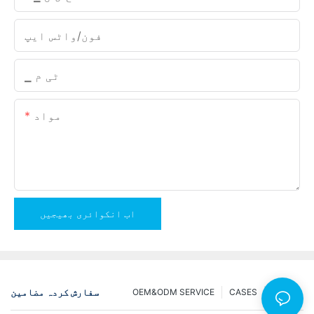
فون/واٹس ایپ
▁ ٹی م
مواد
اب انکوائری بھیجیں
سفارش کردہ مضامین
OEM&ODM SERVICE
CASES
NEWS