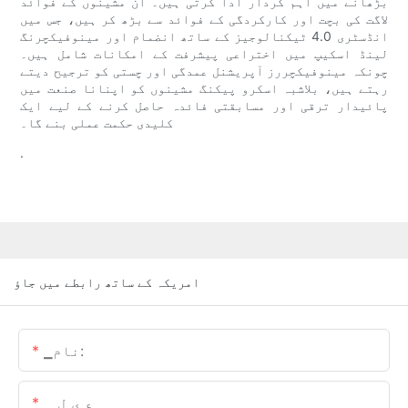
بڑھانے میں اہم کردار ادا کرتی ہیں۔ ان مشینوں کے فوائد
لاگت کی بچت اور کارکردگی کے فوائد سے بڑھ کر ہیں، جس میں
انڈسٹری 4.0 ٹیکنالوجیز کے ساتھ انضمام اور مینوفیکچرنگ
لینڈ اسکیپ میں اختراعی پیشرفت کے امکانات شامل ہیں۔
چونکہ مینوفیکچررز آپریشنل عمدگی اور چستی کو ترجیح دیتے
رہتے ہیں، بلاشبہ اسکرو پیکنگ مشینوں کو اپنانا صنعت میں
پائیدار ترقی اور مسابقتی فائدہ حاصل کرنے کے لیے ایک
کلیدی حکمت عملی بنے گا۔
.
امریکہ کے ساتھ رابطے میں جاؤ
▁نام:
▁ ع ی ل