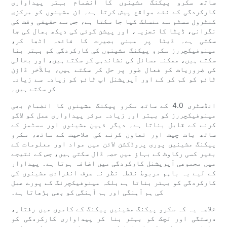
ساتھ سکرو پیکنگ مشینوں کا انضمام بہتر پیداواری
کارکردگی کے نئے مواقع پیش کرتا ہے۔ ان مشینوں کو مرکزی
کنٹرول سسٹم سے منسلک کیا جا سکتا ہے، جس سے حقیقی وقت کی
نگرانی، ڈیٹا کا تجزیہ، اور پیشن گوئی کی دیکھ بھال کی جا
سکتی ہے۔ ڈیٹا پر مبنی بصیرت کا فائدہ اٹھا کر،
مینوفیکچررز سکرو پیکنگ مشینوں کی کارکردگی کو بہتر بنا
سکتے ہیں، ممکنہ مسائل کی نشاندہی کر سکتے ہیں، اور بحالی
کی ضروریات کو فعال طور پر حل کر سکتے ہیں، بالآخر ڈاؤن
ٹائم کو کم کر کے اور آپریشنل اپ ٹائم کو زیادہ سے زیادہ
کر سکتے ہیں۔
انڈسٹری 4.0 کے ساتھ سکرو پیکنگ مشینوں کا انضمام بھی
مینوفیکچررز کو بہتر اور زیادہ موثر پیداواری عمل کو لاگو
کرنے کے قابل بناتا ہے۔ دیگر ذہین مشینوں اور سسٹمز کے
ساتھ بات چیت اور تعاون کرنے کی صلاحیت کے ساتھ، سکرو
پیکنگ مشینیں پوری پروڈکشن لائن میں مواد اور معلومات کے
بغیر کسی رکاوٹ کے بہاؤ میں حصہ ڈال سکتی ہیں، جس کے نتیجے
میں مجموعی آپریشنل کارکردگی میں اضافہ ہوتا ہے۔ پیداوار
کے لیے یہ باہم مربوط نقطہ نظر نہ صرف انفرادی مشینوں کی
کارکردگی کو بہتر بناتا ہے بلکہ مینوفیکچرنگ کے پورے عمل
کی ہم آہنگی اور ہم آہنگی کو بھی بڑھاتا ہے۔
خلاصہ یہ کہ سکرو پیکنگ مشینیں پیکنگ کے کاموں میں رفتار،
درستگی اور لچک کو بہتر بنا کر پیداواری کارکردگی کو