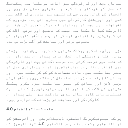
نمایاں بچت اور کارکردگی میں اضافہ ہو سکتا ہے۔ پیکیجنگ
کے عمل کو خودکار بنا کر، یہ مشینیں دستی مزدوری پر
انحصار کم کرتی ہیں، جس کے نتیجے میں مزدوری کی لاگت میں
کمی اور آپریشنل کارکردگی میں بہتری آتی ہے۔ مزدوری کے
اخراجات میں بچت کو پیداوار کے دیگر شعبوں کی طرف ری
ڈائریکٹ کیا جا سکتا ہے، جیسے کہ تحقیق اور ترقی، آلات کی
اپ گریڈیشن، یا افرادی قوت کی تربیت، بالآخر کاروبار کی
مجموعی ترقی اور مسابقت کو آگے بڑھاتی ہے۔
مزید برآں، اسکرو پیکنگ مشینوں کے ذریعہ پیش کردہ بڑھتی
ہوئی رفتار، درستگی اور لچک زیادہ پیداواری پیداوار اور
کم فضلہ میں ترجمہ کرتی ہے، جس سے لاگت کی بچت اور کارکردگی
میں اضافہ ہوتا ہے۔ مینوفیکچررز اپنے پیداواری عمل کو
بہتر بنا سکتے ہیں، مادی نقصانات کو کم کر سکتے ہیں، اور
وسائل کا زیادہ سے زیادہ استعمال کر سکتے ہیں، بالآخر اپنی
نچلی لائن اور منافع کو بہتر بنا سکتے ہیں۔ سکرو پیکنگ
مشینوں کی لاگت کی تاثیر انہیں مینوفیکچررز کے لیے ایک
قیمتی سرمایہ کاری بناتی ہے جو مارکیٹ میں اپنی پیداواری
کارکردگی اور مسابقت کو بڑھانے کے خواہاں ہیں۔
صنعت کے ساتھ انضمام 4.0
چونکہ مینوفیکچرنگ انڈسٹری ڈیجیٹلائزیشن اور آٹومیشن کو
اپنانا جاری رکھے ہوئے ہے، انڈسٹری 4.0 ٹیکنالوجیز کے