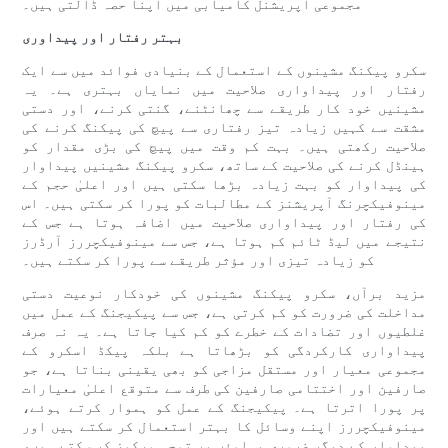
مجموعی آپریشنل کامیابی میں اپنا حصہ ڈالتی ہیں۔
بہتر رفتار اور پیداوری
سکرو پیکنگ مشینوں کے استعمال کے بنیادی فوائد میں سے ایک
رفتار اور پیداواری صلاحیت میں نمایاں بہتری ہے۔ یہ
مشینیں خود کار طریقے سے چھانٹنے، گنتی کرنے، اور دستی
مشقت سے کہیں زیادہ تیز رفتاری سے پیچ کی پیکنگ کرنے کی
صلاحیت رکھتی ہیں۔ بہت کم وقت میں پیچ کی بڑی مقدار کو
ہینڈل کرنے کی صلاحیت کے ساتھ، سکرو پیکنگ مشینیں پیداوار
کی پیداوار کو بہت زیادہ بڑھا سکتی ہیں اور اعلیٰ حجم کے
مینوفیکچرنگ آپریشنز کے مطالبات کو پورا کر سکتی ہیں۔ اس
کی رفتار اور پیداواری صلاحیت میں اضافہ ہوتا ہے جس کے
نتیجے میں لیڈ ٹائم کم ہوتا ہے، جس سے مینوفیکچررز آرڈرز
کو زیادہ تیزی اور مؤثر طریقے سے پورا کر سکتے ہیں۔
مزید برآں، سکرو پیکنگ مشینوں کی خودکار نوعیت دستی
مداخلت کی ضرورت کو کم کرتی ہے، جس سے پیکیجنگ کے عمل میں
غلطیوں اور تضادات کے خطرے کو کم کیا جاتا ہے۔ یہ نہ صرف
پیداواری کارکردگی کو بڑھاتا ہے بلکہ پیکڈ اسکرو کے
مجموعی معیار اور مستقل مزاجی کو بھی یقینی بناتا ہے، جو
صارفین اور اختتامی صارفین کی طرف سے متوقع اعلیٰ معیارات
پر پورا اترتا ہے۔ پیکیجنگ کے عمل کو ہموار کرتے ہوئے،
مینوفیکچررز اپنے وسائل کا بہتر استعمال کر سکتے ہیں اور
پیداوار کے دیگر ضروری پہلوؤں پر توجہ مرکوز کر سکتے ہیں،