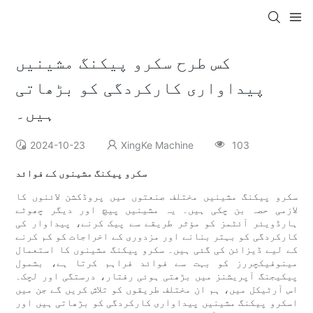
کس طرح سکرو پیکنگ مشینیں
پیداواری کارکردگی کو بڑھاتی
ہیں۔
2024-10-23
XingKe Machine
103
سکرو پیکنگ مشینوں کے فوائد
سکرو پیکنگ مشینیں مختلف صنعتوں میں پروڈکشن لائنوں کا
لازمی حصہ بن چکی ہیں۔ یہ مشینیں پیچ اور دیگر چھوٹے
ہارڈویئر آئٹمز کو مؤثر طریقے سے پیک کرنے، پیداوار کی
کارکردگی کو بہتر بنانے اور مزدوری کے اخراجات کو کم کرنے
کے لیے ڈیزائن کی گئی ہیں۔ سکرو پیکنگ مشینوں کا استعمال
مینوفیکچررز کو بہت سے فوائد فراہم کرتا ہے، بشمول
پیکیجنگ آپریشنز میں بڑھتی ہوئی رفتار، درستگی اور لچک۔
اس آرٹیکل میں، ہم ان مختلف طریقوں کو تلاش کریں گے جن میں
اسکرو پیکنگ مشینیں پیداواری کارکردگی کو بڑھاتی ہیں اور