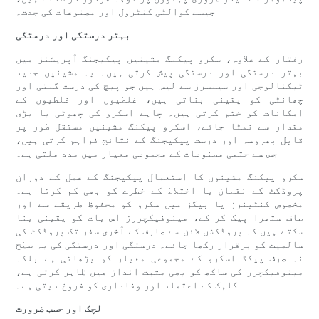
جیسے کوالٹی کنٹرول اور مصنوعات کی جدت۔
بہتر درستگی اور درستگی
رفتار کے علاوہ، سکرو پیکنگ مشینیں پیکیجنگ آپریشنز میں
بہتر درستگی اور درستگی پیش کرتی ہیں۔ یہ مشینیں جدید
ٹیکنالوجی اور سینسرز سے لیس ہیں جو پیچ کی درست گنتی اور
چھانٹی کو یقینی بناتی ہیں، غلطیوں اور غلطیوں کے
امکانات کو ختم کرتی ہیں۔ چاہے اسکرو کی چھوٹی یا بڑی
مقدار سے نمٹا جائے، اسکرو پیکنگ مشینیں مستقل طور پر
قابل بھروسہ اور درست پیکیجنگ کے نتائج فراہم کرتی ہیں،
جس سے حتمی مصنوعات کے مجموعی معیار میں مدد ملتی ہے۔
سکرو پیکنگ مشینوں کا استعمال پیکیجنگ کے عمل کے دوران
پروڈکٹ کے نقصان یا اختلاط کے خطرے کو بھی کم کرتا ہے۔
مخصوص کنٹینرز یا بیگز میں سکرو کو محفوظ طریقے سے اور
صاف ستھرا پیک کر کے، مینوفیکچررز اس بات کو یقینی بنا
سکتے ہیں کہ پروڈکشن لائن سے صارف کے آخری سفر تک پروڈکٹ کی
سالمیت کو برقرار رکھا جائے۔ درستگی اور درستگی کی یہ سطح
نہ صرف پیکڈ اسکرو کے مجموعی معیار کو بڑھاتی ہے بلکہ
مینوفیکچرر کی ساکھ کو بھی مثبت انداز میں ظاہر کرتی ہے،
گاہک کے اعتماد اور وفاداری کو فروغ دیتی ہے۔
لچک اور حسب ضرورت