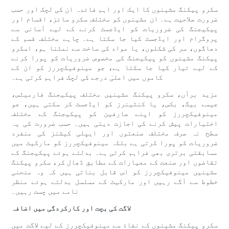
سکرو پیکنگ مشینوں کا ایک اور اہم فائدہ ان کی لچک اور حسب
ضرورت صلاحیت ہے۔ ان مشینوں کو مختلف سکرو سائز، اقسام اور
پیکیجنگ کی ضروریات کو ایڈجسٹ کرنے کے لیے آسانی سے
پروگرام اور ایڈجسٹ کیا جا سکتا ہے۔ چاہے مختلف قسم کے
دھاگوں، سر کی شکلوں، یا مواد کی ساخت سے نمٹنا ہو، اسکرو
پیکنگ مشینوں کو پیکیجنگ کی مخصوص ضروریات کو پورا کرنے
کے لیے تیار کیا جا سکتا ہے، جو مینوفیکچررز کو ان کے
کاموں میں اعلیٰ درجے کی لچک فراہم کرتی ہے۔
مزید برآں، سکرو پیکنگ مشینیں مختلف پیکیجنگ فارمیٹس،
جیسے بیگ، بکس، یا کنٹینرز کو ایڈجسٹ کر سکتی ہیں، جو
مینوفیکچررز کو اپنے صارفین کو پیکیجنگ کے مختلف
اختیارات پیش کرنے کی اجازت دیتی ہیں۔ حسب ضرورت کی یہ
سطح نہ صرف مختلف صنعتوں اور ایپلی کیشنز کی منفرد
ضروریات کو پورا کرتی ہے بلکہ مینوفیکچررز کو مارکیٹ میں
مسابقتی برتری بھی فراہم کرتی ہے۔ بدلتے ہوئے پیکیجنگ کے
تقاضوں اور صنعت کے معیارات کے مطابق ڈھال کر، سکرو پیکنگ
مشینیں مینوفیکچررز کو اس قابل بناتی ہیں کہ وہ منحنی
خطوط سے آگے رہیں اور مارکیٹ کے مسلسل بدلتے ہوئے منظر
نامے میں چست رہیں۔
لاگت کی بچت اور کارکردگی میں اضافہ
سکرو پیکنگ مشینوں کے نفاذ سے مینوفیکچررز کے لیے لاگت میں