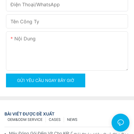
Điện Thoại/WhatsApp
Tên Công Ty
Nội Dung
GỬI YÊU CẦU NGAY BÂY GIỜ
BÀI VIẾT ĐƯỢC ĐỀ XUẤT
OEM&ODM SERVICE
CASES
NEWS
Máy Đóng Gói Đếm Vít Cho Kết Quả Nhanh Chóng Và Đáng Tin 