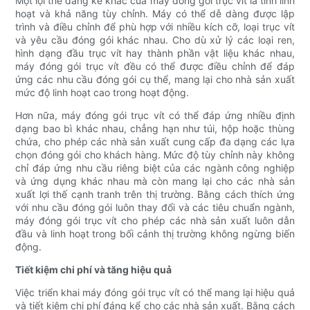
Một lợi thế đáng kể khác của máy đóng gói trục vít là tính linh
hoạt và khả năng tùy chỉnh. Máy có thể dễ dàng được lập
trình và điều chỉnh để phù hợp với nhiều kích cỡ, loại trục vít
và yêu cầu đóng gói khác nhau. Cho dù xử lý các loại ren,
hình dạng đầu trục vít hay thành phần vật liệu khác nhau,
máy đóng gói trục vít đều có thể được điều chỉnh để đáp
ứng các nhu cầu đóng gói cụ thể, mang lại cho nhà sản xuất
mức độ linh hoạt cao trong hoạt động.
Hơn nữa, máy đóng gói trục vít có thể đáp ứng nhiều định
dạng bao bì khác nhau, chẳng hạn như túi, hộp hoặc thùng
chứa, cho phép các nhà sản xuất cung cấp đa dạng các lựa
chọn đóng gói cho khách hàng. Mức độ tùy chỉnh này không
chỉ đáp ứng nhu cầu riêng biệt của các ngành công nghiệp
và ứng dụng khác nhau mà còn mang lại cho các nhà sản
xuất lợi thế cạnh tranh trên thị trường. Bằng cách thích ứng
với nhu cầu đóng gói luôn thay đổi và các tiêu chuẩn ngành,
máy đóng gói trục vít cho phép các nhà sản xuất luôn dẫn
đầu và linh hoạt trong bối cảnh thị trường không ngừng biến
động.
Tiết kiệm chi phí và tăng hiệu quả
Việc triển khai máy đóng gói trục vít có thể mang lại hiệu quả
và tiết kiệm chi phí đáng kể cho các nhà sản xuất. Bằng cách