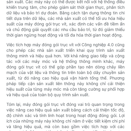
sản xuất. Các máy này có thể được kết nối với hệ thống điều
khiển trung tâm, cho phép giám sát thời gian thực, phân tích
dữ liệu và bảo trì dự đoán. Bằng cách tận dụng thông tin chi
tiết dựa trên dữ liệu, các nhà sản xuất có thể tối ưu hóa hiệu
suất của máy đóng gói trục vít, xác định các vấn đề tiềm ẩn
và chủ động giải quyết các nhu cầu bảo trì, từ đó giảm thiểu
thời gian ngừng hoạt động và tối đa hóa thời gian hoạt động.
Việc tích hợp máy đóng gói trục vít với Công nghiệp 4.0 cũng
cho phép các nhà sản xuất triển khai quy trình sản xuất
thông minh và hiệu quả hơn. Với khả năng giao tiếp và cộng
tác với các máy móc và hệ thống thông minh khác, máy
đóng gói trục vít có thể góp phần tạo nên dòng chảy liền
mạch của vật liệu và thông tin trên toàn bộ dây chuyền sản
xuất, từ đó nâng cao hiệu quả vận hành tổng thể. Phương
pháp tiếp cận sản xuất liên thông này không chỉ cải thiện
hiệu suất của từng máy móc mà còn tăng cường sự phối hợp
và hiệu quả của toàn bộ quy trình sản xuất.
Tóm lại, máy đóng gói trục vít đóng vai trò quan trọng trong
việc nâng cao hiệu quả sản xuất bằng cách cải thiện tốc độ,
độ chính xác và tính linh hoạt trong hoạt động đóng gói. Lợi
ích của những máy này không chỉ nằm ở việc tiết kiệm chi phí
và tăng hiệu quả, mà còn bao gồm việc tích hợp với các