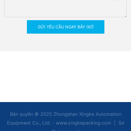
GỬI YÊU CẦU NGAY BÂY GIỜ
Bản quyền © 2025 Zhongshan Xingke Automation
Equipment Co., Ltd. - www.xingkepacking.com
|
Sơ