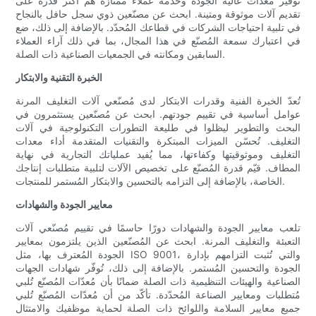
توفير معدات عالية الجودة وخدمة عملاء ممتازة هم أكثر قدرة على
تقديم آلات موثوقة ومتينة. ابحث عن مصنّعين ذوي سجل حافل بالنجاح
في تلبية احتياجات الشركات في قطاعك المُحدّد. بالإضافة إلى ذلك، ضع
في اعتبارك سمعة المُصنّع في هذا المجال، بما في ذلك آراء العملاء
السابقين ومكانته في الجمعيات الصناعية ذات الصلة.
الخبرة التقنية والابتكار
تُعدّ الخبرة الفنية وقدرات الابتكار لدى مُصنّعي آلات التغليف المرنة
عوامل أساسية في تقييم جودتهم. ابحث عن مُصنّعين يستثمرون في
البحث والتطوير ليظلوا في طليعة التطورات التكنولوجية في آلات
التغليف. تُحسّن الميزات المبتكرة والتقنيات المتقدمة أداء معدات
التغليف وموثوقيتها وكفاءتها، مما يُفيد عملياتك التجارية في نهاية
المطاف. قيّم قدرة المُصنّع على تخصيص الآلات لتلبية متطلبات إنتاجك
الخاصة، بالإضافة إلى التزامه بالتحسين والابتكار المُستمر للمنتجات.
معايير الجودة والشهادات
تلعب معايير الجودة والشهادات دورًا حاسمًا في تقييم مُصنّعي آلات
التعبئة والتغليف المرنة. ابحث عن المُصنّعين الذين يلتزمون بمعايير
الجودة المُعترف بها، مثل ISO 9001، والتي تُثبت التزامهم بإدارة
الجودة والتحسين المُستمر. بالإضافة إلى ذلك، تُوفّر شهادات الجهات
الصناعية والهيئات التنظيمية ذات الصلة ضمانًا بأن مُعدّات المُصنّع تُلبي
مُتطلبات ومعايير الصناعة المُحدّدة. تأكّد من أن مُعدّات المُصنّع تُلبي
جميع معايير السلامة واللوائح ذات الصلة لحماية موظفيك والامتثال