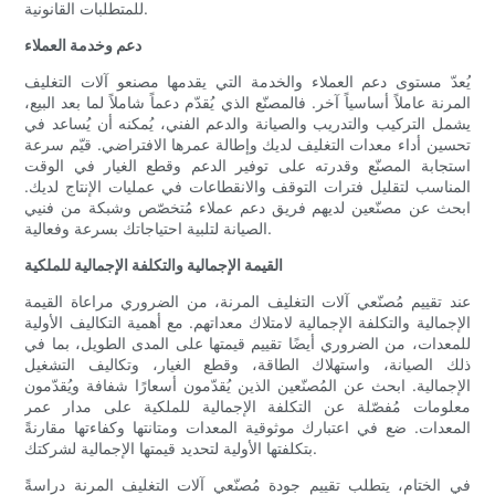
للمتطلبات القانونية.
دعم وخدمة العملاء
يُعدّ مستوى دعم العملاء والخدمة التي يقدمها مصنعو آلات التغليف
المرنة عاملاً أساسياً آخر. فالمصنّع الذي يُقدّم دعماً شاملاً لما بعد البيع،
يشمل التركيب والتدريب والصيانة والدعم الفني، يُمكنه أن يُساعد في
تحسين أداء معدات التغليف لديك وإطالة عمرها الافتراضي. قيّم سرعة
استجابة المصنّع وقدرته على توفير الدعم وقطع الغيار في الوقت
المناسب لتقليل فترات التوقف والانقطاعات في عمليات الإنتاج لديك.
ابحث عن مصنّعين لديهم فريق دعم عملاء مُتخصّص وشبكة من فنيي
الصيانة لتلبية احتياجاتك بسرعة وفعالية.
القيمة الإجمالية والتكلفة الإجمالية للملكية
عند تقييم مُصنّعي آلات التغليف المرنة، من الضروري مراعاة القيمة
الإجمالية والتكلفة الإجمالية لامتلاك معداتهم. مع أهمية التكاليف الأولية
للمعدات، من الضروري أيضًا تقييم قيمتها على المدى الطويل، بما في
ذلك الصيانة، واستهلاك الطاقة، وقطع الغيار، وتكاليف التشغيل
الإجمالية. ابحث عن المُصنّعين الذين يُقدّمون أسعارًا شفافة ويُقدّمون
معلومات مُفصّلة عن التكلفة الإجمالية للملكية على مدار عمر
المعدات. ضع في اعتبارك موثوقية المعدات ومتانتها وكفاءتها مقارنةً
بتكلفتها الأولية لتحديد قيمتها الإجمالية لشركتك.
في الختام، يتطلب تقييم جودة مُصنّعي آلات التغليف المرنة دراسةً