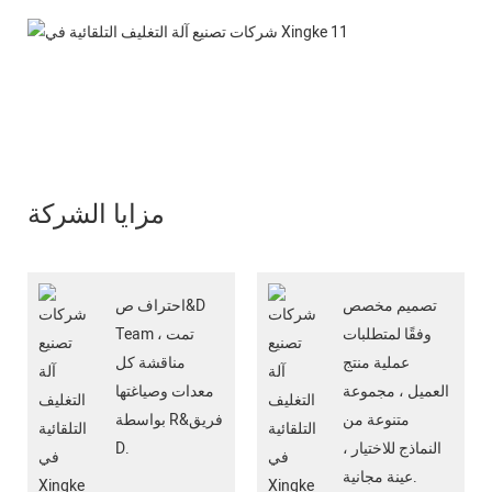
مزايا الشركة
تصميم مخصص
احتراف ص&D
وفقًا لمتطلبات
Team ، تمت
عملية منتج
مناقشة كل
العميل ، مجموعة
معدات وصياغتها
متنوعة من
بواسطة R&فريق
النماذج للاختيار ،
D.
عينة مجانية.