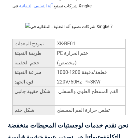
في Xingke
شركات تصنيع
آلة التغليف التلقائية
XK-BF01
نموذج المعدات
PE ختم الحرارة
طريقة التعبئة
(مخصص)
حجم الحقيبة
1000-1200 قطعة/دقيقة
سرعة التعبئة
220V/50Hz P≈3KW
قوة الجهد
الفم المسطح العلوي والسفلي
شكل حقيبة جانبي
تقلص حرارة الفم المسطح
شكل ختم
نحن نقدم خدمات لوجستيات المحيطات منخفضة
التكلفة-عبواتنا هي تصدير عبوة خشبية قياسية