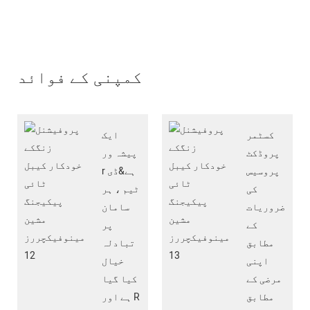
کمپنی کے فوائد
کسٹمر
ایک
پروڈکٹ
پیشہ ور
پروسیس
r ہے&ڈی
کی
ٹیم ، ہر
ضروریات
سامان
کے
پر
مطابق
تبادلہ
اپنی
خیال
مرضی کے
کیا گیا
مطابق
ہے اور R