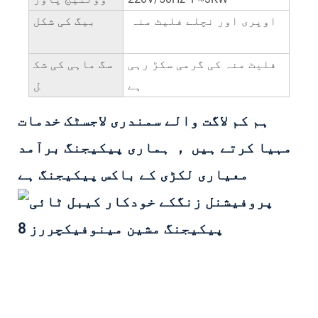
اوپری اور نچلے فلیٹ منہ
بیگ کی شکل
فلیٹ منہ کی گرمی سکڑ رہی
سگ ماہی کی شک
ہے
ل
ہم کم لاگت والے سمندری لاجسٹک خدمات
مہیا کرتے ہیں ， ہماری پیکیجنگ برآمد
معیاری لکڑی کے باکس پیکیجنگ ہے