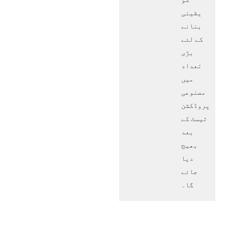
یقینی
بنانے
کے لئے
بڑی
تعداد
میں
مصنوعی
پروڈکشن
ٹیسٹ کے
بعد
بھیج
دیا
جائے
گا۔