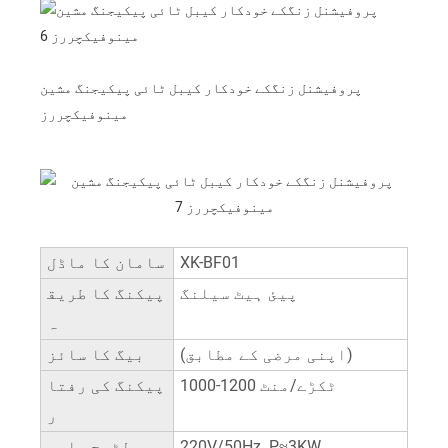
پروفیشنل زنگکے خودکار کیبل ٹائی پیکیجنگ مشین
مینوفیکچررز
XK-BF01
سامان کا ماڈل
پیئ ہیٹ سیلنگ
پیکنگ کا طریق
ہ
(اپنی مرضی کے مطابق)
بیگ کا سائز
1000-1200 ٹکڑے/منٹ
پیکنگ کی رفتا
ر
220V/50Hz P≈3KW
وولٹیج پاور