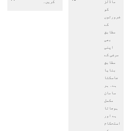
ماڈلز
کریں۔
کو
ضرورتوں
کے
مطابق
بھی
اپنی
مرضی کے
مطابق
بنایا
جاسکتا
ہے۔ ہر
سامان
مکمل
ہوجاتا
ہے اور
استحکام
کو