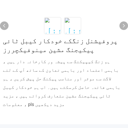
پروفیشنل زنگکے خودکار کیبل ٹائی
پیکیجنگ مشین مینوفیکچررز
ہم زنگ کیپیکنگ سے پیشہ ور کارخانہ دار ہیں ،
باہمی اعتماد اور باہمی تعاون کے ساتھ آپ کے لئے
لاگت سے موثر اور مناسب پیکنگ حل پیش کریں ، ہم
باہمی فائدہ حاصل کرسکتے ہیں۔ اب ہم خودکار کیبل
ٹائی پیکیجنگ مشین متعارف کرواتے ہیں ، مزید
معلومات ، pls مزید دیکھیں