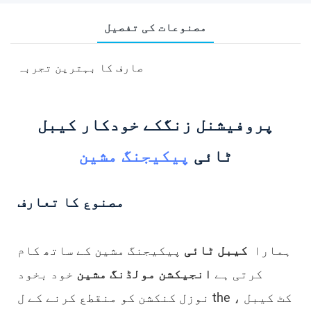
مصنوعات کی تفصیل
صارف کا بہترین تجربہ
پروفیشنل زنگکے خودکار کیبل
ٹائی
پیکیجنگ مشین
مصنوع کا تعارف
ہمارا
کیبل ٹائی
پیکیجنگ مشین کے ساتھ کام
کرتی ہے
انجیکشن مولڈنگ مشین
خود بخود
نوزل ​​کنکشن کو منقطع کرنے کے ل the ، کٹ کیبل