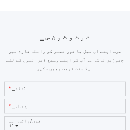
▁ ٹ و ٹ و ٹ و ئ س
صرف اپنے ای میل یا فون نمبر کو رابطہ فارم میں
چھوڑیں تاکہ ہم آپ کو اپنے وسیع ڈیزائنوں کے لئے
ایک مفت قیمت بھیج سکیں
▁نام:
▁ ع ی ل
فون/واٹس ایپ
+1