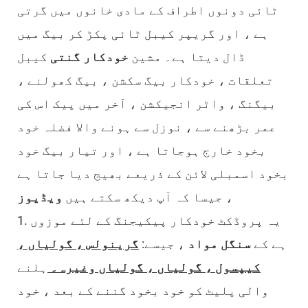
ٹائی دونوں اطراف کے مادی خانوں میں گرتی
ہے ، اور گریپر کیبل ٹائی پکڑ کر بیگ میں
ڈال دیتا ہے۔ مشین
خودکار گنتی
کیبل
تعلقات ، خودکار بیگ سکشن ، بیگ کھولنے ،
بیگنگ ، واٹر انجیکشن ، آخر میں پیک
اس کی
عمر بڑھنے سے ، نوزل ​​سے ہونے والا فضلہ خود
بخود خارج ہوجاتا ہے ، اور تیار بیگ خود
بخود اسمبلی لائن کے ذریعے بھیج دیا جاتا ہے
، جیسا کہ آپ دیکھ سکتے ہیں
ویڈیوز
1. یہ پروڈکٹ خودکار پیکیجنگ کے لئے موزوں
ہے
کے
سنگل مواد
، جیسے:
گرینولس ، گولیاں ،
کیپسول ، گولیاں ، گولیاں وغیرہ۔
ہلنے
والی پلیٹ کو خود بخود گننے کے بعد ، خود