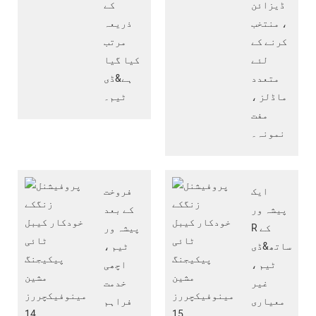
ڈیزائن
کے
، منتخب
ذریعہ
کرنے کے
مرتب
لئے
کیا گیا
متعدد
ہے&ڈی
ماڈلز ،
ٹیم۔
مفت
نمونہ۔
ایک
فروخت
پیشہ ور
کے بعد
R کے
پیشہ ور
ساتھ&ڈی
ٹیم ،
ٹیم ،
اچھی
غیر
خدمت
معیاری
فراہم