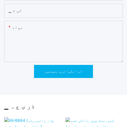
▁ ٹی م
مواد
اب انکوائری بھیجیں
▁ ذر ی ع ہ