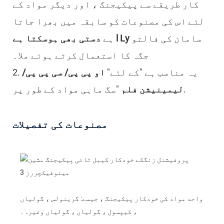
کار طریقے سے پیکیجنگ ، اور دیگر مواد کے
لئے اس کی مصنوعات کو سابقہ ​​میں بھرا جاتا
سامان کی فالتو
Ly
l
دستی بھی ہوسکتا ہے
ہے
جگہ کا استعمال کرتے ہوئے ملا۔
2. یہ مناسب ہے "کے لئے"
او پی پی/ سی پی پی/
"سگ ماہی مواد کے طور پر.
لیمینیشن فلم
مصنوعات کی تفصیلات
واحد مواد کی خودکار پیکیجنگ ، جیسے: گرینولس ، گولیاں
، کیپسول ، گولیاں ، گولیاں وغیرہ۔