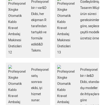
Profesyonel
Özelleştirilmiş
bir r var&D
Tasarım Müşteri
Ekibi, her
ürün süreci
ekipman R
gereksinimlerine
tarafından
göre, seçilecek
tartışıldı ve
çeşitli modeller,
formüle
ücretsiz örnek.
edildi&D
Takımı.
Profesyonel
Profesyonel
satış
bir r ile&D
sonrası
Ekibi, standart
ekibi, iyi
dışı modeller
hizmet
de ihtiyaçlara
sunar.
göre