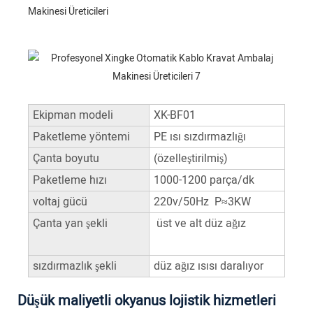
Makinesi Üreticileri
Ekipman modeli
XK-BF01
Paketleme yöntemi
PE ısı sızdırmazlığı
Çanta boyutu
(özelleştirilmiş)
Paketleme hızı
1000-1200 parça/dk
voltaj gücü
220v/50Hz P≈3KW
Çanta yan şekli
üst ve alt düz ağız
sızdırmazlık şekli
düz ağız ısısı daralıyor
Düşük maliyetli okyanus lojistik hizmetleri