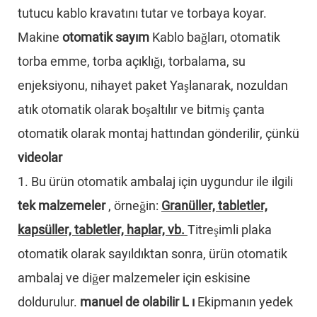
tutucu kablo kravatını tutar ve torbaya koyar.
Makine
otomatik sayım
Kablo bağları, otomatik
torba emme, torba açıklığı, torbalama, su
enjeksiyonu, nihayet paket
Yaşlanarak, nozuldan
atık otomatik olarak boşaltılır ve bitmiş çanta
otomatik olarak montaj hattından gönderilir, çünkü
videolar
1. Bu ürün otomatik ambalaj için uygundur
ile ilgili
tek malzemeler
, örneğin:
Granüller, tabletler,
kapsüller, tabletler, haplar, vb.
Titreşimli plaka
otomatik olarak sayıldıktan sonra, ürün otomatik
ambalaj ve diğer malzemeler için eskisine
doldurulur.
manuel de olabilir
L
ı
Ekipmanın yedek