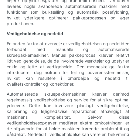
højere opfyldelsesgrader og kundetilfredshed. Derudover
leveres nogle avancerede automatiserede maskiner med
funktioner som bulktælling og automatisk posefyldning,
hvilket yderligere optimerer pakkeprocessen og øger
produktionen.
Vedligeholdelse og nedetid
En anden faktor at overveje er vedligeholdelsen og nedetiden
forbundet med manuelle og automatiserede
skruepakkemaskiner. Manuel pakkeproces kræver relativt
lidt vedligeholdelse, da de involverede værktøjer og udstyr er
enkle og lette at vedligeholde. Den menneskelige faktor
introducerer dog risikoen for fejl og uoverensstemmelser,
hvilket kan resultere i omarbejde og nedetid til
kvalitetskontroller og korrektioner.
Automatiserede skruepakkemaskiner kræver derimod
regelmæssig vedligeholdelse og service for at sikre optimal
ydeevne. Dette kan involvere planlagt vedligeholdelse,
kalibrering og lejlighedsvise reparationer, afhængigt af
maskinens kompleksitet. Selvom disse
vedligeholdelsesopgaver medfører ekstra omkostninger, er
de afgørende for at holde maskinen kørende problemfrit og
pålideligt. Nedetid til vedligeholdelse kan være en bekymring