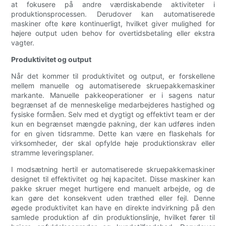
at fokusere på andre værdiskabende aktiviteter i
produktionsprocessen. Derudover kan automatiserede
maskiner ofte køre kontinuerligt, hvilket giver mulighed for
højere output uden behov for overtidsbetaling eller ekstra
vagter.
Produktivitet og output
Når det kommer til produktivitet og output, er forskellene
mellem manuelle og automatiserede skruepakkemaskiner
markante. Manuelle pakkeoperationer er i sagens natur
begrænset af de menneskelige medarbejderes hastighed og
fysiske formåen. Selv med et dygtigt og effektivt team er der
kun en begrænset mængde pakning, der kan udføres inden
for en given tidsramme. Dette kan være en flaskehals for
virksomheder, der skal opfylde høje produktionskrav eller
stramme leveringsplaner.
I modsætning hertil er automatiserede skruepakkemaskiner
designet til effektivitet og høj kapacitet. Disse maskiner kan
pakke skruer meget hurtigere end manuelt arbejde, og de
kan gøre det konsekvent uden træthed eller fejl. Denne
øgede produktivitet kan have en direkte indvirkning på den
samlede produktion af din produktionslinje, hvilket fører til