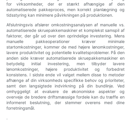
for virksomheder, der er stærkt afhængige af den
automatiserede pakkeproces, men korrekt planlægning og
tidsstyring kan minimere påvirkningen på produktionen.
Afslutningsvis afslører omkostningsanalysen af ​​manuelle vs.
automatiserede skruepakkemaskiner et komplekst samspil af
faktorer, der går ud over den oprindelige investering. Mens
manuelle pakkeoperationer kræver minimale
startomkostninger, kommer de med højere lønomkostninger,
lavere produktivitet og potentielle kvalitetsproblemer. På den
anden side kræver automatiserede skruepakkemaskiner en
betydelig initial investering, men tilbyder lavere
lønomkostninger, højere produktivitet og forbedret
konsistens. I sidste ende vil valget mellem disse to metoder
afhænge af din virksomheds specifikke behov og prioriteter,
samt den langsigtede indvirkning på din bundlinje. Ved
omhyggeligt at evaluere de økonomiske aspekter og
overveje de bredere driftsmæssige fordele kan du træffe en
informeret beslutning, der stemmer overens med dine
forretningsmål.
.