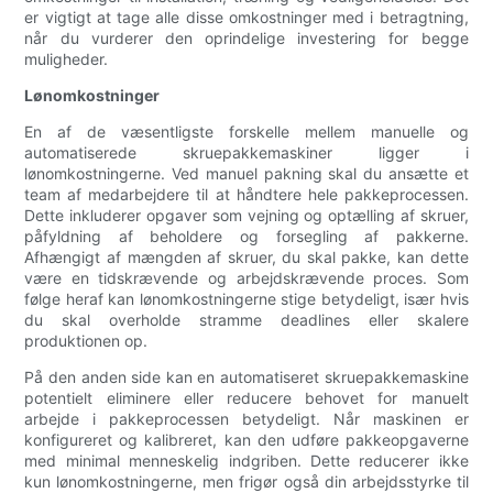
er vigtigt at tage alle disse omkostninger med i betragtning,
når du vurderer den oprindelige investering for begge
muligheder.
Lønomkostninger
En af de væsentligste forskelle mellem manuelle og
automatiserede skruepakkemaskiner ligger i
lønomkostningerne. Ved manuel pakning skal du ansætte et
team af medarbejdere til at håndtere hele pakkeprocessen.
Dette inkluderer opgaver som vejning og optælling af skruer,
påfyldning af beholdere og forsegling af pakkerne.
Afhængigt af mængden af ​​skruer, du skal pakke, kan dette
være en tidskrævende og arbejdskrævende proces. Som
følge heraf kan lønomkostningerne stige betydeligt, især hvis
du skal overholde stramme deadlines eller skalere
produktionen op.
På den anden side kan en automatiseret skruepakkemaskine
potentielt eliminere eller reducere behovet for manuelt
arbejde i pakkeprocessen betydeligt. Når maskinen er
konfigureret og kalibreret, kan den udføre pakkeopgaverne
med minimal menneskelig indgriben. Dette reducerer ikke
kun lønomkostningerne, men frigør også din arbejdsstyrke til