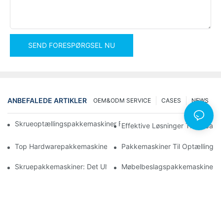
SEND FORESPØRGSEL NU
ANBEFALEDE ARTIKLER
OEM&ODM SERVICE
CASES
NEWS
Skrueoptællingspakkemaskiner For Pålidelige Og Hurtige Result
Effektive Løsninger Til Emball
Top Hardwarepakkemaskiner Til Ensartet Kvalitetskontrol
Pakkemaskiner Til Optælling A
Skruepakkemaskiner: Det Ultimative Værktøj Til Effektiv Paknin
Møbelbeslagspakkemaskiner: 