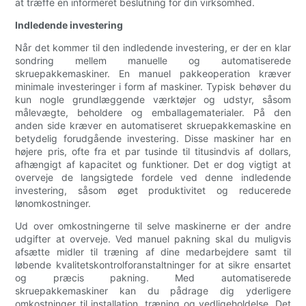
at træffe en informeret beslutning for din virksomhed.
Indledende investering
Når det kommer til den indledende investering, er der en klar
sondring mellem manuelle og automatiserede
skruepakkemaskiner. En manuel pakkeoperation kræver
minimale investeringer i form af maskiner. Typisk behøver du
kun nogle grundlæggende værktøjer og udstyr, såsom
målevægte, beholdere og emballagematerialer. På den
anden side kræver en automatiseret skruepakkemaskine en
betydelig forudgående investering. Disse maskiner har en
højere pris, ofte fra et par tusinde til titusindvis af dollars,
afhængigt af kapacitet og funktioner. Det er dog vigtigt at
overveje de langsigtede fordele ved denne indledende
investering, såsom øget produktivitet og reducerede
lønomkostninger.
Ud over omkostningerne til selve maskinerne er der andre
udgifter at overveje. Ved manuel pakning skal du muligvis
afsætte midler til træning af dine medarbejdere samt til
løbende kvalitetskontrolforanstaltninger for at sikre ensartet
og præcis pakning. Med automatiserede
skruepakkemaskiner kan du pådrage dig yderligere
omkostninger til installation, træning og vedligeholdelse. Det