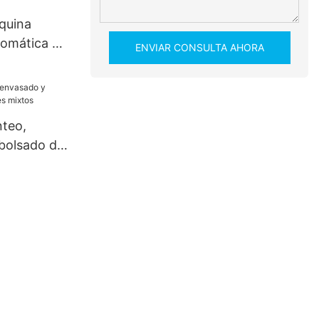
quina
omática de
ENVIAR CONSULTA AHORA
teo,
bolsado de
tos