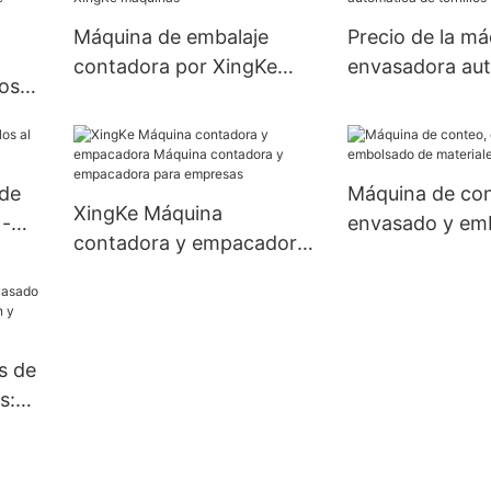
Máquina de embalaje
Precio de la má
contadora por XingKe
envasadora aut
os
máquinas
tornillos
de
as
de
Máquina de con
XingKe Máquina
 -
envasado y em
contadora y empacadora
materiales mix
Máquina contadora y
empacadora para
empresas
s de
s: