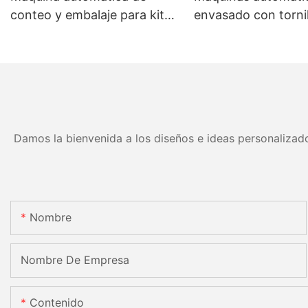
conteo y embalaje para kits
envasado con tornil
de herrajes para muebles
eficiencia, precisió
fiabilidad
Damos la bienvenida a los diseños e ideas personalizado
Nombre
Nombre De Empresa
Contenido