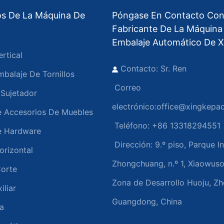
os De La Máquina De
Póngase En Contacto Con
Fabricante De La Máquina
Embalaje Automático De X
rtical
Contacto: Sr. Ren
balaje De Tornillos
Correo
Sujetador
electrónico:
office@xingkepa
 Accesorios De Muebles
Teléfono: +86 13318294551
e Hardware
Dirección:
9.º piso, Parque In
rizontal
Zhongchuang, n.º 1, Xiaowus
orte
Zona de Desarrollo Huoju, Z
liar
Guangdong, China
a