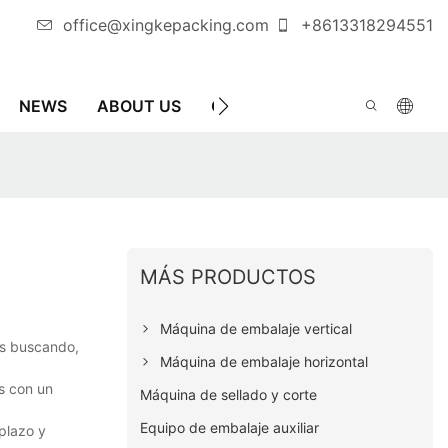
office@xingkepacking.com
+8613318294551
NEWS
ABOUT US
CONTÁCTENOS
MÁQUINA
MÁS PRODUCTOS
Máquina de embalaje vertical
és buscando,
Máquina de embalaje horizontal
s con un
Máquina de sellado y corte
Equipo de embalaje auxiliar
 plazo y