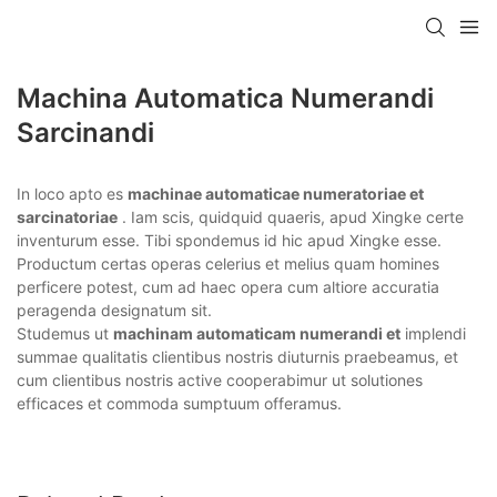
Machina Automatica Numerandi
Sarcinandi
In loco apto es
machinae automaticae numeratoriae et
sarcinatoriae
. Iam scis, quidquid quaeris, apud Xingke certe
inventurum esse. Tibi spondemus id hic apud Xingke esse.
Productum certas operas celerius et melius quam homines
perficere potest, cum ad haec opera cum altiore accuratia
peragenda designatum sit.
Studemus ut
machinam automaticam numerandi et
implendi
summae qualitatis clientibus nostris diuturnis praebeamus, et
cum clientibus nostris active cooperabimur ut solutiones
efficaces et commoda sumptuum offeramus.