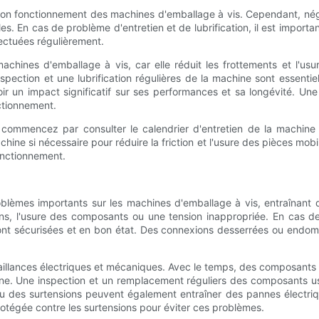
au bon fonctionnement des machines d'emballage à vis. Cependant, nég
es. En cas de problème d'entretien et de lubrification, il est importa
ectuées régulièrement.
achines d'emballage à vis, car elle réduit les frottements et l'us
spection et une lubrification régulières de la machine sont essenti
 un impact significatif sur ses performances et sa longévité. Une
ctionnement.
on, commencez par consulter le calendrier d'entretien de la machi
achine si nécessaire pour réduire la friction et l'usure des pièces mob
onctionnement.
lèmes importants sur les machines d'emballage à vis, entraînant 
ns, l'usure des composants ou une tension inappropriée. En cas de
 sont sécurisées et en bon état. Des connexions desserrées ou end
aillances électriques et mécaniques. Avec le temps, des composants 
ne. Une inspection et un remplacement réguliers des composants usés
u des surtensions peuvent également entraîner des pannes électriqu
protégée contre les surtensions pour éviter ces problèmes.