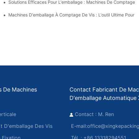
Solutions Efficaces Pour L'emballage : Machines De Comptage D
ables Et Rapides
s Erreurs Et Augmenter La Production
Machines D'emballage À Comptage De Vis : L'outil Ultime Pour 
s De Machines
Contact Fabricant De Mac
D'emballage Automatique 
rticale
Contact : M. Ren
 D'emballage Des Vis
E-mail:
office@xingkepackin
 Fixation
Tél. : +86 13318294551