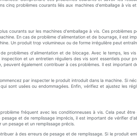
ons cinq problèmes courants liés aux machines d'emballage à vis e
lus courants sur les machines d'emballage à vis. Ces problèmes peuv
achine. En cas de problème d'alimentation et de bourrage, il est impo
chine. Un produit trop volumineux ou de forme irrégulière peut entraî
e de problèmes d'alimentation et de blocage. Avec le temps, les v
 inspection et un entretien réguliers des vis sont essentiels pour 
 peuvent également contribuer à ces problèmes. Il est important de v
mencez par inspecter le produit introduit dans la machine. Si nécess
es qui sont usées ou endommagées. Enfin, vérifiez et ajustez les ré
roblème fréquent avec les conditionneuses à vis. Cela peut être d
pesage et de remplissage imprécis, il est important de vérifier d'a
ir un pesage et un remplissage précis.
tribuer à des erreurs de pesage et de remplissage. Si le produit em