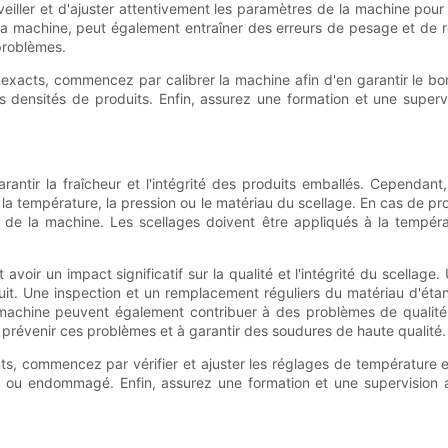
veiller et d'ajuster attentivement les paramètres de la machine pou
e la machine, peut également entraîner des erreurs de pesage et de
problèmes.
xacts, commencez par calibrer la machine afin d'en garantir le bon 
s densités de produits. Enfin, assurez une formation et une superv
 garantir la fraîcheur et l'intégrité des produits emballés. Cependa
la température, la pression ou le matériau du scellage. En cas de prob
 de la machine. Les scellages doivent être appliqués à la températ
 avoir un impact significatif sur la qualité et l'intégrité du scell
oduit. Une inspection et un remplacement réguliers du matériau d'éta
 machine peuvent également contribuer à des problèmes de qualité 
révenir ces problèmes et à garantir des soudures de haute qualité.
nts, commencez par vérifier et ajuster les réglages de température 
sé ou endommagé. Enfin, assurez une formation et une supervision