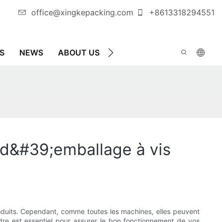
office@xingkepacking.com
+8613318294551
S
NEWS
ABOUT US
CONTACTEZ-NOUS
MAC
AUT
d&#39;emballage à vis
oduits. Cependant, comme toutes les machines, elles peuvent
re est essentiel pour assurer le bon fonctionnement de vos