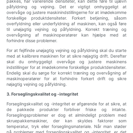
pakkes, har varierende densiteter, kan dette føre til ujævn
påfyldning og vejning. Det er vigtigt omhyggeligt at
overvåge og justere maskinindstillingerne for at imødekomme
forskellige produktdensiteter. Forkert betjening, såsom
overfyldning eller underfyldning af maskinen, kan også føre
til unøjagtig vejning og påfyldning. Korrekt træning og
overvågning af maskinoperatører kan hjælpe med at
forhindre disse problemer.
For at fejlfinde unøjagtig vejning og påfyldning skal du starte
med at kalibrere maskinen for at sikre nøjagtig drift. Derefter
skal du omhyggeligt overvåge og justere maskinens
indstillinger for at imødekomme forskellige produktdensiteter.
Endelig skal du sørge for korrekt træning og overvågning af
maskinoperatører for at forhindre forkert drift og sikre
nøjagtig vejning og påfyldning.
3. Forseglingskvalitet og -integritet
Forseglingskvalitet og -integritet er afgørende for at sikre, at
de pakkede produkter forbliver friske og intakte.
Forseglingsproblemer er dog et almindeligt problem med
skruepakkemaskiner, der kan skyldes faktorer som
temperatur, tryk eller forseglingsmateriale. Når man støder
på problemer med forseglingskvalitet og -integritet, er det