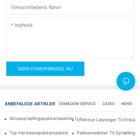
Virksomhedens Navn
Indhold
SEND FORESPØRGSEL NU
ANBEFALEDE ARTIKLER
OEM&ODM SERVICE
CASES
NEWS
Skrueoptællingspakkemaskiner For Pålidelige Og Hurtige Result
Effektive Løsninger Til Emball
Top Hardwarepakkemaskiner Til Ensartet Kvalitetskontrol
Pakkemaskiner Til Optælling A