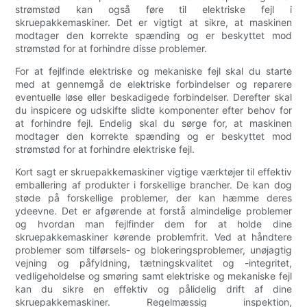
strømstød kan også føre til elektriske fejl i
skruepakkemaskiner. Det er vigtigt at sikre, at maskinen
modtager den korrekte spænding og er beskyttet mod
strømstød for at forhindre disse problemer.
For at fejlfinde elektriske og mekaniske fejl skal du starte
med at gennemgå de elektriske forbindelser og reparere
eventuelle løse eller beskadigede forbindelser. Derefter skal
du inspicere og udskifte slidte komponenter efter behov for
at forhindre fejl. Endelig skal du sørge for, at maskinen
modtager den korrekte spænding og er beskyttet mod
strømstød for at forhindre elektriske fejl.
Kort sagt er skruepakkemaskiner vigtige værktøjer til effektiv
emballering af produkter i forskellige brancher. De kan dog
støde på forskellige problemer, der kan hæmme deres
ydeevne. Det er afgørende at forstå almindelige problemer
og hvordan man fejlfinder dem for at holde dine
skruepakkemaskiner kørende problemfrit. Ved at håndtere
problemer som tilførsels- og blokeringsproblemer, unøjagtig
vejning og påfyldning, tætningskvalitet og -integritet,
vedligeholdelse og smøring samt elektriske og mekaniske fejl
kan du sikre en effektiv og pålidelig drift af dine
skruepakkemaskiner. Regelmæssig inspektion,