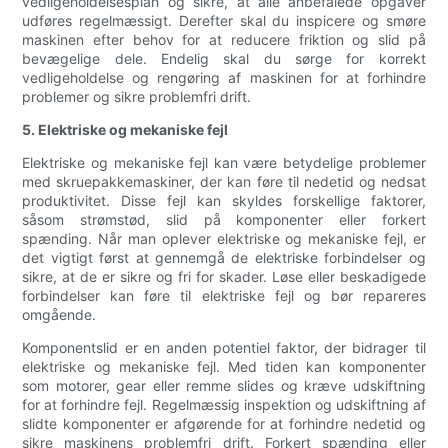
vedligeholdelsesplan og sikre, at alle anbefalede opgaver
udføres regelmæssigt. Derefter skal du inspicere og smøre
maskinen efter behov for at reducere friktion og slid på
bevægelige dele. Endelig skal du sørge for korrekt
vedligeholdelse og rengøring af maskinen for at forhindre
problemer og sikre problemfri drift.
5. Elektriske og mekaniske fejl
Elektriske og mekaniske fejl kan være betydelige problemer
med skruepakkemaskiner, der kan føre til nedetid og nedsat
produktivitet. Disse fejl kan skyldes forskellige faktorer,
såsom strømstød, slid på komponenter eller forkert
spænding. Når man oplever elektriske og mekaniske fejl, er
det vigtigt først at gennemgå de elektriske forbindelser og
sikre, at de er sikre og fri for skader. Løse eller beskadigede
forbindelser kan føre til elektriske fejl og bør repareres
omgående.
Komponentslid er en anden potentiel faktor, der bidrager til
elektriske og mekaniske fejl. Med tiden kan komponenter
som motorer, gear eller remme slides og kræve udskiftning
for at forhindre fejl. Regelmæssig inspektion og udskiftning af
slidte komponenter er afgørende for at forhindre nedetid og
sikre maskinens problemfri drift. Forkert spænding eller