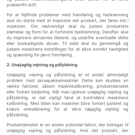
problemfri drift.
For at fejlfinde problemer med fremføring og fastklemning
skal du starte med at inspicere det produkt, der føres ind i
maskinen. Om nødvendigt skal du justere produktets
størrelse og form for at forhindre fastklemning. Derefter skal
du inspicere skruernes tilstand, og udskifte eventuelle slidte
eller beskadigede skruer. Til sidst skal du gennemgå og
justere maskinens indstillinger for at sikre korrekt hastighed
og spænding for jævn fremføring.
2. Unøjagtig vejning og påfyldning
Unøjagtig vejning og påfyldning er et andet almindeligt
problem med skruepakkemaskiner. Dette kan skyldes en
række faktorer, såsom maskinkalibrering, produktdensitet
eller forkert betjening. Når man oplever unøjagtig vejning og
påfyldning, er det vigtigt først at kontrollere maskinens
kalibrering. Med tiden kan maskiner blive forkert justeret og
kræve omkalibrering for at sikre nøjagtig vejning og
påfyldning.
Produktdensitet er en anden potentiel faktor, der bidrager til
unøjagtig vejning og påfyldning. Hvis det produkt, der