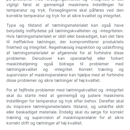
vigtigt først at gennemgå maskinens indstillinger for
temperatur og tryk. Forseglingerne skal påføres ved den
korrekte temperatur og tryk for at sikre kvalitet og integritet.
Type og tilstand af tætningsmaterialet kan også have
betydelig indflydelse på tætningskvaliteten og -integriteten.
Hvis tætningsmaterialet er slidt eller beskadiget, kan det føre
til ineffektive tætninger, der kompromitterer produktets
friskhed og integritet. Regelmæssig inspektion og udskiftning
af tætningsmaterialet er afgørende for at forhindre disse
problemer. Derudover kan operatørfejl eller forkert
maskinbetjening også bidrage til problemer med
tætningskvalitet og -integritet. Korrekt træning og
supervision af maskinoperatører kan hjælpe med at forhindre
disse problemer og sikre tætninger af høj kvalitet.
For at fejlfinde problemer med tætningskvalitet og -integritet
skal du starte med at gennemgå og justere maskinens
indstillinger for temperatur og tryk efter behov. Derefter skal
du inspicere tætningsmaterialets tilstand, og udskifte slidt
eller beskadiget materiale. Endelig skal du sørge for korrekt
træning og supervision af maskinoperatører for at sikre
korrekt drift og tætninger af høj kvalitet.