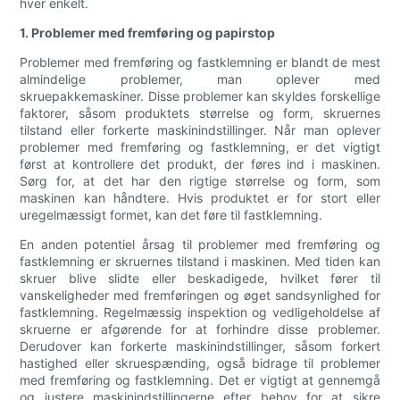
hver enkelt.
1. Problemer med fremføring og papirstop
Problemer med fremføring og fastklemning er blandt de mest
almindelige problemer, man oplever med
skruepakkemaskiner. Disse problemer kan skyldes forskellige
faktorer, såsom produktets størrelse og form, skruernes
tilstand eller forkerte maskinindstillinger. Når man oplever
problemer med fremføring og fastklemning, er det vigtigt
først at kontrollere det produkt, der føres ind i maskinen.
Sørg for, at det har den rigtige størrelse og form, som
maskinen kan håndtere. Hvis produktet er for stort eller
uregelmæssigt formet, kan det føre til fastklemning.
En anden potentiel årsag til problemer med fremføring og
fastklemning er skruernes tilstand i maskinen. Med tiden kan
skruer blive slidte eller beskadigede, hvilket fører til
vanskeligheder med fremføringen og øget sandsynlighed for
fastklemning. Regelmæssig inspektion og vedligeholdelse af
skruerne er afgørende for at forhindre disse problemer.
Derudover kan forkerte maskinindstillinger, såsom forkert
hastighed eller skruespænding, også bidrage til problemer
med fremføring og fastklemning. Det er vigtigt at gennemgå
og justere maskinindstillingerne efter behov for at sikre