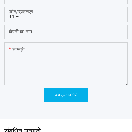
फोन/व्हाट्सएप
+1
कंपनी का नाम
सामग्री
अब पूछताछ भेजें
संबंधित उत्पादों