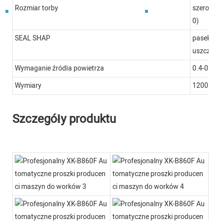
Rozmiar torby
szerokoś
0)
SEAL SHAP
pasek, us
uszczelka
Wymaganie źródła powietrza
0.4-0.8
Wymiary
1200MM
Szczegóły produktu