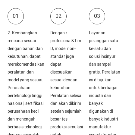
01
02
03
2. Kembangkan
Dengan r
Layanan
rencana sesuai
profesional&Tim
pelanggan satu-
dengan bahan dan
D, model non-
ke-satu dan
kebutuhan, dapat
standar juga
solusi insinyur
merekomendasikan
dapat
dan sampel
peralatan dan
disesuaikan
gratis. Peralatan
model yang sesuai.
sesuai dengan
ini ditujukan
Perusahaan
kebutuhan.
untuk berbagai
berteknologi tinggi
Peralatan selesai
industri dan
nasional, sertifikasi
dan akan dikirim
banyak
perusahaan kecil
setelah sejumlah
digunakan di
dan menengah
besar tes
banyak industri
berbasis teknologi,
produksi simulasi
manufaktur
dengan sejumlah
untuk
seperti furnitur,