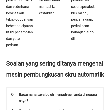
perusahaan kecil
simulasi untuk
pembuatan
dan sederhana
memastikan
seperti perabot,
berasaskan
kestabilan.
bilik mandi,
teknologi, dengan
pencahayaan,
beberapa ciptaan,
perkakasan,
utiliti, penampilan,
bahagian auto,
dan paten
dll.
perisian.
Soalan yang sering ditanya mengenai
mesin pembungkusan skru automatik
Q:
Bagaimana saya boleh menjadi ejen anda di negara
saya?