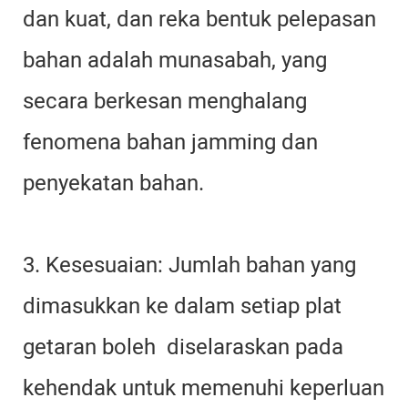
dan kuat, dan reka bentuk pelepasan
bahan adalah munasabah, yang
secara berkesan menghalang
fenomena bahan jamming dan
penyekatan bahan.
3. Kesesuaian: Jumlah bahan yang
dimasukkan ke dalam setiap plat
getaran boleh
diselaraskan pada
kehendak untuk memenuhi keperluan