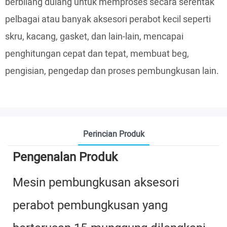
berbilang dulang untuk memproses secara serentak
pelbagai atau banyak aksesori perabot kecil seperti
skru, kacang, gasket, dan lain-lain, mencapai
penghitungan cepat dan tepat, membuat beg,
pengisian, pengedap dan proses pembungkusan lain.
Perincian Produk
Pengenalan Produk
Mesin pembungkusan aksesori
perabot pembungkusan yang