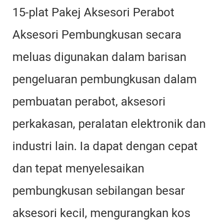
15-plat Pakej Aksesori Perabot
Aksesori Pembungkusan secara
meluas digunakan dalam barisan
pengeluaran pembungkusan dalam
pembuatan perabot, aksesori
perkakasan, peralatan elektronik dan
industri lain. Ia dapat dengan cepat
dan tepat menyelesaikan
pembungkusan sebilangan besar
aksesori kecil, mengurangkan kos