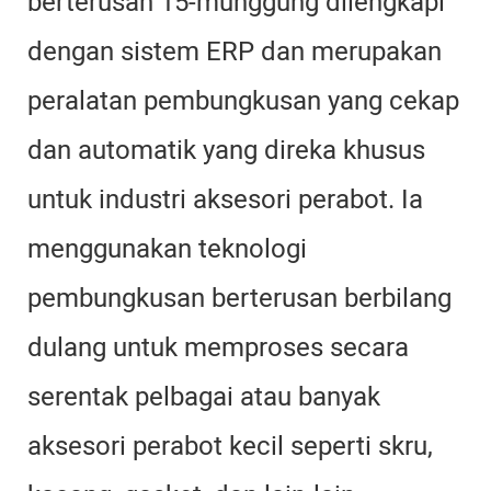
berterusan 15-munggung dilengkapi
dengan sistem ERP dan merupakan
peralatan pembungkusan yang cekap
dan automatik yang direka khusus
untuk industri aksesori perabot. Ia
menggunakan teknologi
pembungkusan berterusan berbilang
dulang untuk memproses secara
serentak pelbagai atau banyak
aksesori perabot kecil seperti skru,