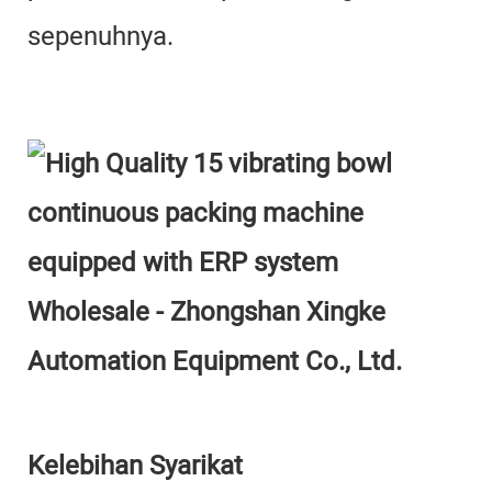
sepenuhnya.
Kelebihan Syarikat