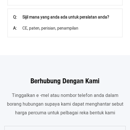
Q:
Sijil mana yang anda ada untuk peralatan anda?
A:
CE, paten, perisian, penampilan
Berhubung Dengan Kami
Tinggalkan e -mel atau nombor telefon anda dalam
borang hubungan supaya kami dapat menghantar sebut
harga percuma untuk pelbagai reka bentuk kami