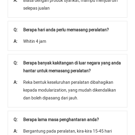
A:
Biasa dengan produk syarikat, mampu menjual diri
selepas jualan
Q:
Berapa hari anda perlu memasang peralatan?
A:
Whitin 4 jam
Q:
Berapa banyak kakitangan di luar negara yang anda
hantar untuk memasang peralatan?
A:
Reka bentuk keseluruhan peralatan dibahagikan
kepada modularization, yang mudah dikendalikan
dan boleh dipasang dari jauh.
Q:
Berapa lama masa penghantaran anda?
A:
Bergantung pada peralatan, kira-kira 15-45 hari