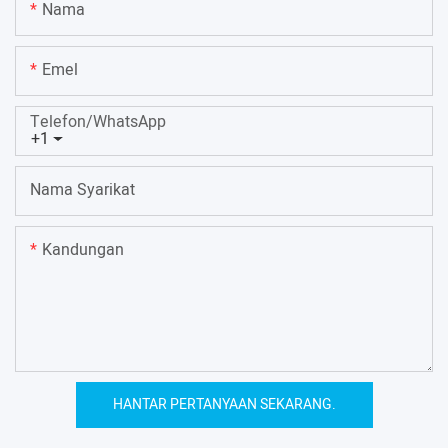
Nama
Emel
Telefon/WhatsApp
+1
Nama Syarikat
Kandungan
HANTAR PERTANYAAN SEKARANG.