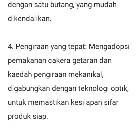
dengan satu butang, yang mudah
dikendalikan.
4. Pengiraan yang tepat: Mengadopsi
pemakanan cakera getaran dan
kaedah pengiraan mekanikal,
digabungkan dengan teknologi optik,
untuk memastikan kesilapan sifar
produk siap.