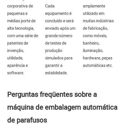
corporativa de
Cada
amplamente
pequenas e
equipamento é
utilizado em
médias porte de
concluído e será
muitas indústrias
alta tecnologia,
enviado após um
de fabricação,
com uma série de
grande número
como móveis,
patentes de
de testes de
banheiro,
invenção,
produção
iluminação,
utilidade,
simulados para
hardware, peças
aparência e
garantir a
automáticas etc.
software.
estabilidade.
Perguntas freqüentes sobre a
máquina de embalagem automática
de parafusos