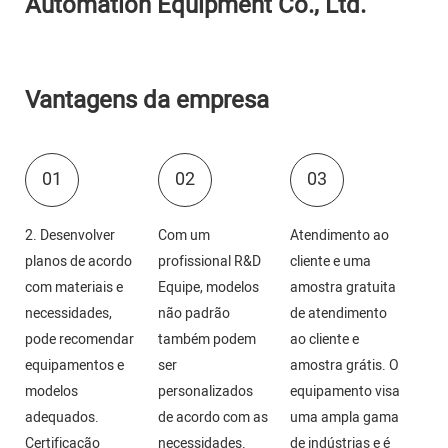
Vantagens da empresa
01
02
03
2. Desenvolver
Com um
Atendimento ao
planos de acordo
profissional R&D
cliente e uma
com materiais e
Equipe, modelos
amostra gratuita
necessidades,
não padrão
de atendimento
pode recomendar
também podem
ao cliente e
equipamentos e
ser
amostra grátis. O
modelos
personalizados
equipamento visa
adequados.
de acordo com as
uma ampla gama
Certificação
necessidades.
de indústrias e é