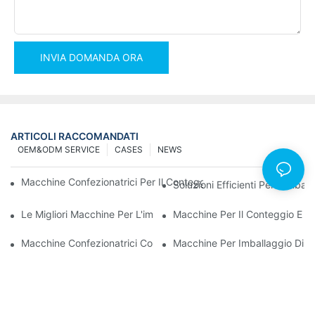
INVIA DOMANDA ORA
ARTICOLI RACCOMANDATI
OEM&ODM SERVICE
CASES
NEWS
Macchine Confezionatrici Per Il Conteggio Delle Viti Per Risultati 
Soluzioni Efficienti Per L'imba
Le Migliori Macchine Per L'imballaggio Hardware Per Un Controll
Macchine Per Il Conteggio E L'i
Macchine Confezionatrici Conta-Viti: Lo Strumento Definitivo Pe
Macchine Per Imballaggio Di Ac