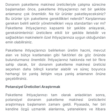
Donanım paketleme makinesi üreticileriyle çalışma sürecine
başlamadan önce, paketleme ihtiyaçlarınızı net bir şekilde
anlamanız çok önemlidir. Ne tür ürünler paketleyeceksiniz?
Bu ürünler için paketleme gereklilikleri nelerdir? Karşılanması
gereken belirli sektör yönetmelikleri veya standartları var mı?
Paketleme ihtiyaçlarınızı kapsamlı bir şekilde anlayarak,
gereksinimlerinizi üreticilere etkili bir şekilde iletebilir ve
sağladıkları makinelerin özel ihtiyaçlarınıza uygun olduğundan
emin olabilirsiniz.
Paketleme ihtiyaçlarınızı belirlerken üretim hacmi, mevcut
alan ve bütçe kısıtlamaları gibi faktörleri de göz önünde
bulundurmanız önemlidir. İhtiyaçlarınız hakkında net bir fikre
sahip olarak, bir donanım paketleme makinesi üreticisi
seçerken daha bilinçli kararlar alabilir ve süreç boyunca
herhangi bir yanlış iletişim veya yanlış anlamanın önüne
geçebilirsiniz.
Potansiyel Üreticileri Araştırmak
Paketleme ihtiyaçlarınızı tam olarak anladıktan sonra,
potansiyel donanım paketleme makinesi üreticilerini
araştırmaya başlamanın zamanı geldi. Piyasada, her biri
kendine özgü uzmanlık alanlarına, yeteneklere ve itibara