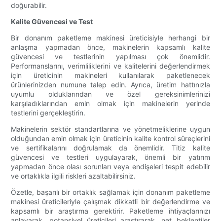
doğurabilir.
Kalite Güvencesi ve Test
Bir donanım paketleme makinesi üreticisiyle herhangi bir
anlaşma yapmadan önce, makinelerin kapsamlı kalite
güvencesi ve testlerinin yapılması çok önemlidir.
Performanslarını, verimliliklerini ve kalitelerini değerlendirmek
için üreticinin makineleri kullanılarak paketlenecek
ürünlerinizden numune talep edin. Ayrıca, üretim hattınızla
uyumlu olduklarından ve özel gereksinimlerinizi
karşıladıklarından emin olmak için makinelerin yerinde
testlerini gerçekleştirin.
Makinelerin sektör standartlarına ve yönetmeliklerine uygun
olduğundan emin olmak için üreticinin kalite kontrol süreçlerini
ve sertifikalarını doğrulamak da önemlidir. Titiz kalite
güvencesi ve testleri uygulayarak, önemli bir yatırım
yapmadan önce olası sorunları veya endişeleri tespit edebilir
ve ortaklıkla ilgili riskleri azaltabilirsiniz.
Özetle, başarılı bir ortaklık sağlamak için donanım paketleme
makinesi üreticileriyle çalışmak dikkatli bir değerlendirme ve
kapsamlı bir araştırma gerektirir. Paketleme ihtiyaçlarınızı
anlayarak, potansiyel üreticileri araştırarak, net beklentiler