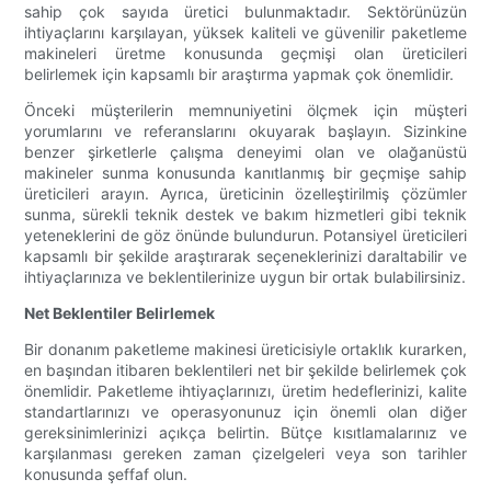
sahip çok sayıda üretici bulunmaktadır. Sektörünüzün
ihtiyaçlarını karşılayan, yüksek kaliteli ve güvenilir paketleme
makineleri üretme konusunda geçmişi olan üreticileri
belirlemek için kapsamlı bir araştırma yapmak çok önemlidir.
Önceki müşterilerin memnuniyetini ölçmek için müşteri
yorumlarını ve referanslarını okuyarak başlayın. Sizinkine
benzer şirketlerle çalışma deneyimi olan ve olağanüstü
makineler sunma konusunda kanıtlanmış bir geçmişe sahip
üreticileri arayın. Ayrıca, üreticinin özelleştirilmiş çözümler
sunma, sürekli teknik destek ve bakım hizmetleri gibi teknik
yeteneklerini de göz önünde bulundurun. Potansiyel üreticileri
kapsamlı bir şekilde araştırarak seçeneklerinizi daraltabilir ve
ihtiyaçlarınıza ve beklentilerinize uygun bir ortak bulabilirsiniz.
Net Beklentiler Belirlemek
Bir donanım paketleme makinesi üreticisiyle ortaklık kurarken,
en başından itibaren beklentileri net bir şekilde belirlemek çok
önemlidir. Paketleme ihtiyaçlarınızı, üretim hedeflerinizi, kalite
standartlarınızı ve operasyonunuz için önemli olan diğer
gereksinimlerinizi açıkça belirtin. Bütçe kısıtlamalarınız ve
karşılanması gereken zaman çizelgeleri veya son tarihler
konusunda şeffaf olun.