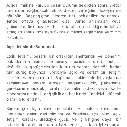
Ayrıca, makine kurulup çalışır duruma geldikten sonra üretici
tarafından sağlanacak teknik destek ve eğitim düzeyini de
görüşün. Başlangıçtan itibaren net beklentiler belirlemek,
ileride ortaya çıkabilecek olası yanlış anlamaları veya
çatışmaları önlemeye ve her iki tarafın da ortaklığın hedef ve
amaçları konusunda aynı fikirde olmasını sağlamaya yardımcı
olacaktır.
Açık İletişimde Bulunmak
Etkili iletişim, başarılı bir ortaklığın anahtarıdır ve donanım
paketleme makinesi üreticileriyle çalışmak da bir istisna
değildir. İlk görüşmelerden kurulum sonrası desteğe kadar
tüm süreç boyunca, üreticiyle açık ve şeffaf bir iletişim
sürdürmek çok önemlidir. Sağlanan makinelerin ihtiyaçlarınızı
karşılamaya devam etmesini sağlamak için, paketleme
gereksinimlerinizdeki, üretim hacimlerinizdeki veya kalite
standartlarınızdaki değişiklikler hakkında üreticiyi düzenli
olarak bilgilendirin.
Benzer şekilde, makinelerin işletimi ve bakımı konusunda
üreticiden gelen geri bildirim ve önerilere açık olun. Açık
iletişim kurarak, üreticiyle güçlü ve iş birliğine dayalı bir
ortaklık kurabilir ve bu da işletmeniz için daha iyi sonuçlar