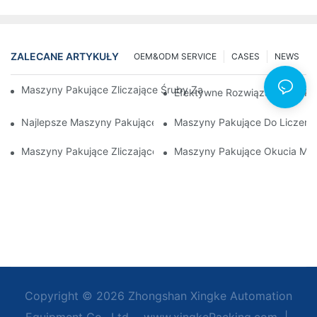
ZALECANE ARTYKUŁY
OEM&ODM SERVICE
CASES
NEWS
Maszyny Pakujące Zliczające Śruby Zapewniające Niezawodne 
Efektywne Rozwiązania Dla Pa
Najlepsze Maszyny Pakujące Sprzęt Dla Zapewnienia Spójnej Ko
Maszyny Pakujące Do Liczenia
Maszyny Pakujące Zliczające Śruby: Najlepsze Narzędzie Do
Maszyny Pakujące Okucia Meb
Copyright © 2026 Zhongshan Xingke Automation