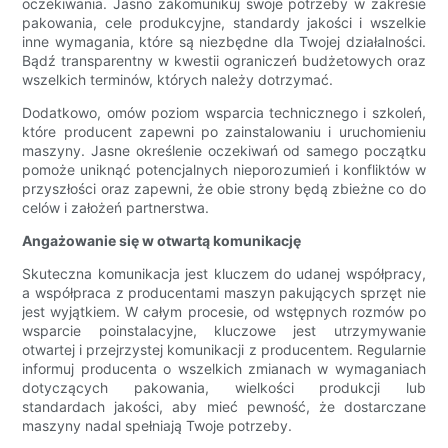
oczekiwania. Jasno zakomunikuj swoje potrzeby w zakresie
pakowania, cele produkcyjne, standardy jakości i wszelkie
inne wymagania, które są niezbędne dla Twojej działalności.
Bądź transparentny w kwestii ograniczeń budżetowych oraz
wszelkich terminów, których należy dotrzymać.
Dodatkowo, omów poziom wsparcia technicznego i szkoleń,
które producent zapewni po zainstalowaniu i uruchomieniu
maszyny. Jasne określenie oczekiwań od samego początku
pomoże uniknąć potencjalnych nieporozumień i konfliktów w
przyszłości oraz zapewni, że obie strony będą zbieżne co do
celów i założeń partnerstwa.
Angażowanie się w otwartą komunikację
Skuteczna komunikacja jest kluczem do udanej współpracy,
a współpraca z producentami maszyn pakujących sprzęt nie
jest wyjątkiem. W całym procesie, od wstępnych rozmów po
wsparcie poinstalacyjne, kluczowe jest utrzymywanie
otwartej i przejrzystej komunikacji z producentem. Regularnie
informuj producenta o wszelkich zmianach w wymaganiach
dotyczących pakowania, wielkości produkcji lub
standardach jakości, aby mieć pewność, że dostarczane
maszyny nadal spełniają Twoje potrzeby.