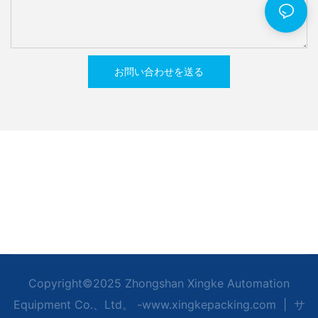
お問い合わせを送る
Copyright©2025 Zhongshan Xingke Automation
Equipment Co.、Ltd。 -www.xingkepacking.com
|
サ