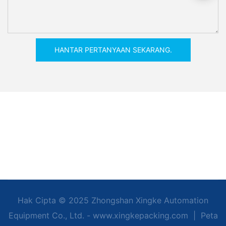
HANTAR PERTANYAAN SEKARANG.
Hak Cipta © 2025 Zhongshan Xingke Automation
Equipment Co., Ltd. - www.xingkepacking.com
|
Peta