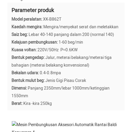
Parameter produk
Model peralatan:
XK-B862T
Kaedah mengira:
Mengira/menyekat serat dan meletakkan
Saiz beg:
Lebar 40-140 panjang dalam 200 (normal 140)
Kelajuan pembungkusan:
1-60 beg/min
Kuasa voltan:
220V/50Hz P≈0.6KW
Bentuk pengedap:
Jalur, meterai belakang/meterai tiga
bahagian (meterai belakang konvensional)
Bekalan udara:
0.4-0.8mpa
Bentuk mulut beg:
Jenis Gigi Pisau Corak
Dimensi:
Panjang 2350mm/lebar 1000mm/ketinggian
1550mm
Berat:
Kira -kira 250kg