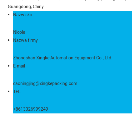
Guangdong, Chiny.
Nazwisko
Nicole
Nazwa firmy
Zhongshan Xingke Automation Equipment Co., Ltd.
E-mail
caoningjing@xingkepacking.com
TEL
+8613326999249