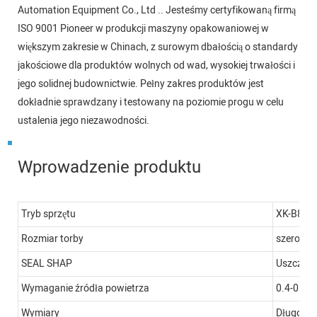
Automation Equipment Co., Ltd .. Jesteśmy certyfikowaną firmą
ISO 9001 Pioneer w produkcji maszyny opakowaniowej w
większym zakresie w Chinach, z surowym dbałością o standardy
jakościowe dla produktów wolnych od wad, wysokiej trwałości i
jego solidnej budownictwie. Pełny zakres produktów jest
dokładnie sprawdzany i testowany na poziomie progu w celu
ustalenia jego niezawodności.
Wprowadzenie produktu
Tryb sprzętu
XK-B863
Rozmiar torby
szerokoś
SEAL SHAP
Uszczeln
Wymaganie źródła powietrza
0.4-0.8
Wymiary
Długość