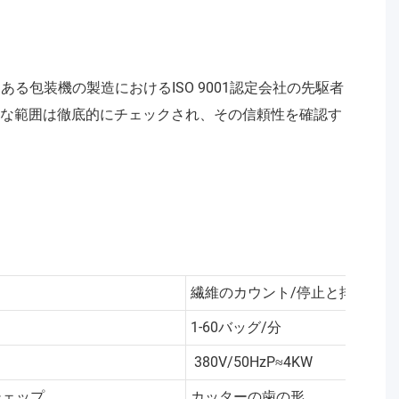
幅広い範囲にある包装機の製造におけるISO 9001認定会社の先駆者
全な範囲は徹底的にチェックされ、その信頼性を確認す
繊維のカウント/停止と排出
1-60バッグ/分
380V/50HzP≈4KW
シェップ
カッターの歯の形