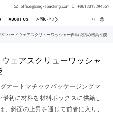
office@xingkepacking.com
+8613318294551
S
ABOUT US
お問い合わせ
自動包装機
XK-B863Tハードウェアスクリューワッシャー自動袋詰め機高性能
3Tハードウェアスクリューワッシャ
能
ングオートマチックパッケージングマ
が最初に材料を材料ボックスに供給し
スは、斜面の上昇を通じて前者に入り、