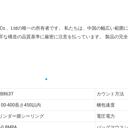
on Equipment Co.、Ltdの唯一の所有者です。 私たちは、中国の
牢な構造の品質基準に厳密に注意を払っています。 製品の完
-B863T
カウント方法
100-400長さ450以内
梱包速度
リンダー膜シーリング
電圧電力
4-0.8MPA
バッグマウス