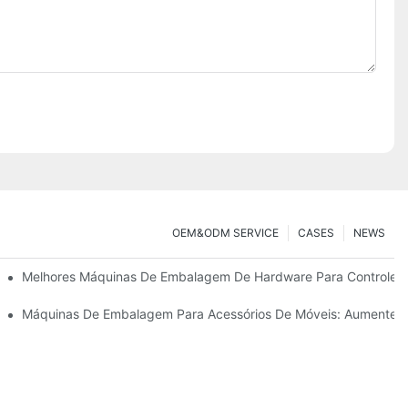
OEM&ODM SERVICE
CASES
NEWS
De Hardware
Melhores Máquinas De Embalagem De Hardware Para Controle D
nta Definitiva Para Uma Embalagem Eficiente
Máquinas De Embalagem Para Acessórios De Móveis: Aumente 