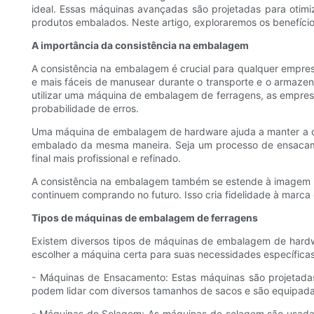
ideal. Essas máquinas avançadas são projetadas para otim
produtos embalados. Neste artigo, exploraremos os benefíci
A importância da consistência na embalagem
A consistência na embalagem é crucial para qualquer empres
e mais fáceis de manusear durante o transporte e o armazena
utilizar uma máquina de embalagem de ferragens, as empres
probabilidade de erros.
Uma máquina de embalagem de hardware ajuda a manter a con
embalado da mesma maneira. Seja um processo de ensacame
final mais profissional e refinado.
A consistência na embalagem também se estende à imagem g
continuem comprando no futuro. Isso cria fidelidade à marc
Tipos de máquinas de embalagem de ferragens
Existem diversos tipos de máquinas de embalagem de hardw
escolher a máquina certa para suas necessidades específica
- Máquinas de Ensacamento: Estas máquinas são projetadas
podem lidar com diversos tamanhos de sacos e são equipad
- Máquinas de Selagem: As máquinas de selagem são usadas