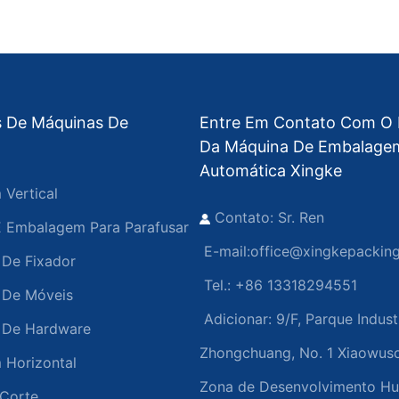
s De Máquinas De
Entre Em Contato Com O 
Da Máquina De Embalage
Automática Xingke
Vertical
Contato: Sr. Ren
 Embalagem Para Parafusar
E-mail:
office@xingkepackin
De Fixador
Tel.: +86 13318294551
 De Móveis
Adicionar:
9/F, Parque Indust
 De Hardware
Zhongchuang, No. 1 Xiaowus
Horizontal
Zona de Desenvolvimento Hu
Corte