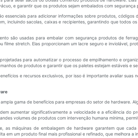
 vácuo, e garantir que os produtos sejam embalados com segurança
o essenciais para adicionar informações sobre produtos, códigos
em, incluindo sacolas, caixas e recipientes, garantindo que todos 
nto são usadas para embalar com segurança produtos de ferrage
u filme stretch. Elas proporcionam um lacre seguro e inviolável, p
 projetadas para automatizar o processo de empilhamento e organi
anhos de produtos e garantir que os paletes estejam estáveis ​​e se
fícios e recursos exclusivos, por isso é importante avaliar suas
ware
pla gama de benefícios para empresas do setor de hardware. Algu
dem aumentar significativamente a velocidade e a eficiência do p
randes volumes de produtos com intervenção humana mínima, permiti
te, as máquinas de embalagem de hardware garantem que cada p
lta em um produto final mais profissional e refinado, que melhora a 