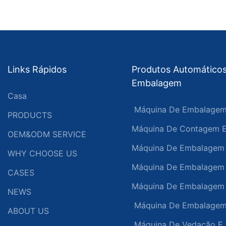
Links Rápidos
Produtos Automático
Embalagem
Casa
Máquina De Embalagem 
PRODUCTS
Máquina De Contagem E
OEM&ODM SERVICE
Máquina De Embalagem 
WHY CHOOSE US
Máquina De Embalagem
CASES
Máquina De Embalagem
NEWS
Máquina De Embalagem 
ABOUT US
Máquina De Vedação E 