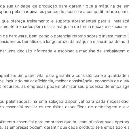
is da sua unidade de produção para garantir que a máquina de e
cupada pela máquina, os pontos de acesso e a compatibilidade com 
el que ofereça treinamento e suporte abrangentes para a insta
idamente treinados para usar a máquina de forma eficaz e solucionar
em de hardware, bem como o potencial retorno sobre o investimento (
onsidere os benefícios a longo prazo da máquina e seu impacto no 
mar uma decisão informada e escolher a máquina de embalagem de
nham um papel vital para garantir a consistência e a qualidade 
ncluindo maior eficiência, melhor consistência, economia de custo
 recursos, as empresas podem otimizar seu processo de embalage
a ou paletizadora, há uma solução disponível para cada necess
do essencial avaliar os requisitos específicos de embalagem e 
timento essencial para empresas que buscam otimizar suas operaçõ
, as empresas podem garantir que cada produto seja embalado e a