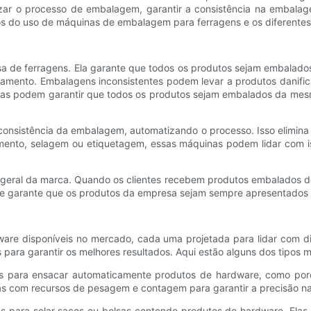
izar o processo de embalagem, garantir a consistência na embalag
os do uso de máquinas de embalagem para ferragens e os diferentes 
a de ferragens. Ela garante que todos os produtos sejam embalados
mento. Embalagens inconsistentes podem levar a produtos danificad
as podem garantir que todos os produtos sejam embalados da mesma 
sistência da embalagem, automatizando o processo. Isso elimina a
nto, selagem ou etiquetagem, essas máquinas podem lidar com is
eral da marca. Quando os clientes recebem produtos embalados de 
a e garante que os produtos da empresa sejam sempre apresentados 
are disponíveis no mercado, cada uma projetada para lidar com d
s para garantir os melhores resultados. Aqui estão alguns dos tip
 para ensacar automaticamente produtos de hardware, como porcas
as com recursos de pesagem e contagem para garantir a precisão 
 para selar sacos ou bolsas contendo produtos de hardware. Elas 