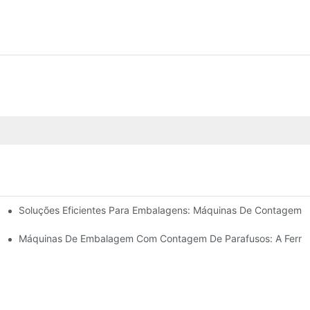
Soluções Eficientes Para Embalagens: Máquinas De Contagem 
ltados Rápidos E Confiáveis
Erros E Aumente A Produção
Máquinas De Embalagem Com Contagem De Parafusos: A Ferrame