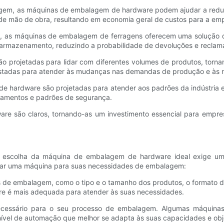
em, as máquinas de embalagem de hardware podem ajudar a reduzir 
e mão de obra, resultando em economia geral de custos para a em
io, as máquinas de embalagem de ferragens oferecem uma solução 
 o armazenamento, reduzindo a probabilidade de devoluções e reclam
o projetadas para lidar com diferentes volumes de produtos, torn
tadas para atender às mudanças nas demandas de produção e às n
e hardware são projetadas para atender aos padrões da indústria e 
lamentos e padrões de segurança.
re são claros, tornando-as um investimento essencial para emp
escolha da máquina de embalagem de hardware ideal exige uma 
onar uma máquina para suas necessidades de embalagem:
cos de embalagem, como o tipo e o tamanho dos produtos, o formato
re é mais adequada para atender às suas necessidades.
ecessário para o seu processo de embalagem. Algumas máquinas
nível de automação que melhor se adapta às suas capacidades e obj