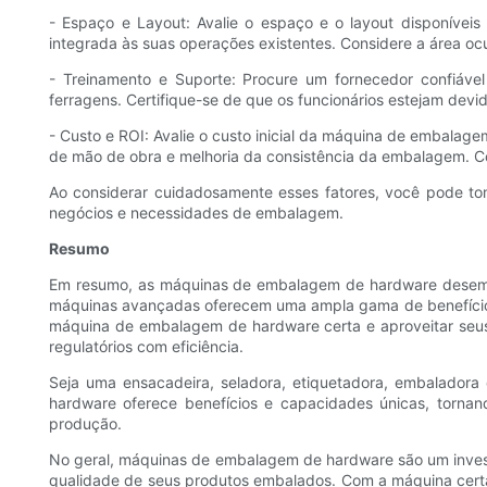
- Espaço e Layout: Avalie o espaço e o layout disponíve
integrada às suas operações existentes. Considere a área o
- Treinamento e Suporte: Procure um fornecedor confiáv
ferragens. Certifique-se de que os funcionários estejam dev
- Custo e ROI: Avalie o custo inicial da máquina de embalag
de mão de obra e melhoria da consistência da embalagem. C
Ao considerar cuidadosamente esses fatores, você pode to
negócios e necessidades de embalagem.
Resumo
Em resumo, as máquinas de embalagem de hardware desempe
máquinas avançadas oferecem uma ampla gama de benefícios, i
máquina de embalagem de hardware certa e aproveitar seus
regulatórios com eficiência.
Seja uma ensacadeira, seladora, etiquetadora, embalador
hardware oferece benefícios e capacidades únicas, tornan
produção.
No geral, máquinas de embalagem de hardware são um inves
qualidade de seus produtos embalados. Com a máquina certa